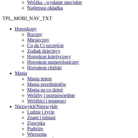
Wróżka - wydanie specjalne
Najlepsza okładka
TPL_MOBI_NAV_TXT
Horoskopy
Roczny
Miesięczny
Co da Ci szczęście
Zodiak dziecięcy
Horoskop księżycowy
Horoskop numerologiczny
Horoskop chiński
Magia
Magia imion
Magia przedmiotów
Magia na co dzień
Wróżby i przepowiednie
Wróżbici i terapeuci
Niezwykli/Niezwykłe
Ludzie i życie
Znani i lubiani
Zjawiska
Podróże
Wierzenia