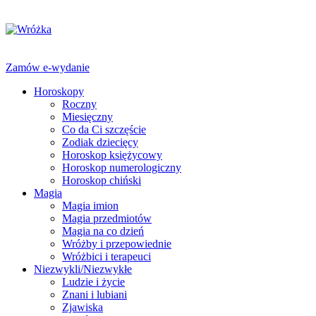
Zamów e-wydanie
Horoskopy
Roczny
Miesięczny
Co da Ci szczęście
Zodiak dziecięcy
Horoskop księżycowy
Horoskop numerologiczny
Horoskop chiński
Magia
Magia imion
Magia przedmiotów
Magia na co dzień
Wróżby i przepowiednie
Wróżbici i terapeuci
Niezwykli/Niezwykłe
Ludzie i życie
Znani i lubiani
Zjawiska