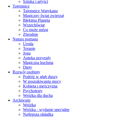
Sztuka i artyści
Tajemnice
Tajemnice Watykanu
Magiczny świat zwierząt
Błękitna Planeta
Wszechświat
Co może mózg
Zbrodnie
Natura pomaga
Uroda
Terapie
Joga
Apteka przyrody
Magiczna kuchnia
Diety
Rozwój osobisty
Podróż w głąb duszy
W poszukiwaniu mocy
Kobieta i mężczyzna
Psychotesty
Wróżka dla ducha
Archiwum
Wróżka
Wróżka - wydanie specjalne
Najlepsza okładka