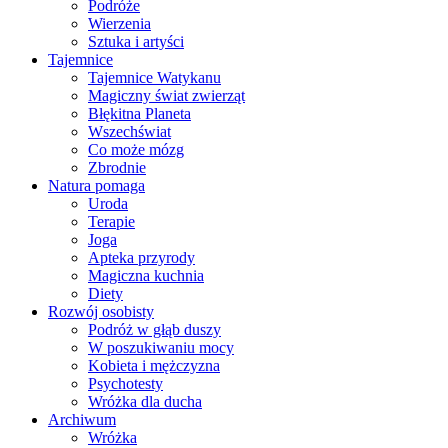
Podróże
Wierzenia
Sztuka i artyści
Tajemnice
Tajemnice Watykanu
Magiczny świat zwierząt
Błękitna Planeta
Wszechświat
Co może mózg
Zbrodnie
Natura pomaga
Uroda
Terapie
Joga
Apteka przyrody
Magiczna kuchnia
Diety
Rozwój osobisty
Podróż w głąb duszy
W poszukiwaniu mocy
Kobieta i mężczyzna
Psychotesty
Wróżka dla ducha
Archiwum
Wróżka