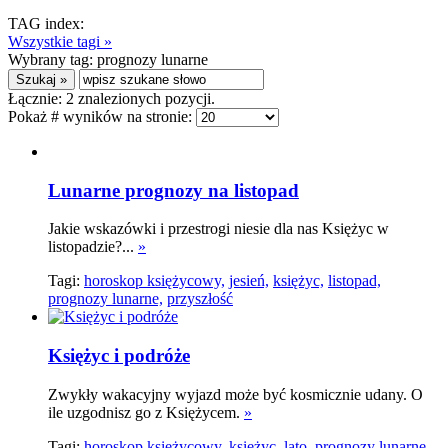
TAG index:
Wszystkie tagi »
Wybrany tag:
prognozy lunarne
Łącznie:
2
znalezionych pozycji.
Pokaż # wyników na stronie:
Lunarne prognozy na listopad
Jakie wskazówki i przestrogi niesie dla nas Księżyc w
listopadzie?...
»
Tagi:
horoskop księżycowy,
jesień,
księżyc,
listopad,
prognozy lunarne,
przyszłość
Księżyc i podróże
Zwykły wakacyjny wyjazd może być kosmicznie udany. O
ile uzgodnisz go z Księżycem.
»
Tagi:
horoskop księżycowy,
księżyc,
lato,
prognozy lunarne,