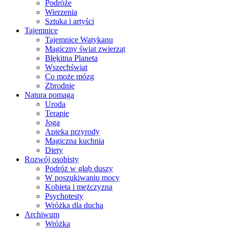
Podróże
Wierzenia
Sztuka i artyści
Tajemnice
Tajemnice Watykanu
Magiczny świat zwierząt
Błękitna Planeta
Wszechświat
Co może mózg
Zbrodnie
Natura pomaga
Uroda
Terapie
Joga
Apteka przyrody
Magiczna kuchnia
Diety
Rozwój osobisty
Podróż w głąb duszy
W poszukiwaniu mocy
Kobieta i mężczyzna
Psychotesty
Wróżka dla ducha
Archiwum
Wróżka