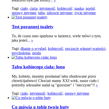
lekarzem było jak tortury...
»
Tagi:
ciało,
ciąża,
intymność,
kobiecość,
nauka,
poród,
sprawy intymne,
tabu,
zdrowie intymne,
życie intymne
Test porannej toalety
To, ile czasu rano spędzasz w łazience, wiele mówi o tym,
jaka jesteś...
»
Tagi:
dbanie o wygląd,
kobiecość,
poczucie własnej wartości,
psychologia,
uroda
Tabu kobiecego ciała: łono
My, kobiety, musimy przełamać tabu zbudowane przez
chrześcijaństwo! Chociaż mamy XXI wiek, nasze ciało i
potrzeby seksualne nadal są "grzeszne" i "nieczyste"!!
»
Tagi:
ciało,
intymność,
kobiecość,
sprawy intymne
Co mówią o tobie twoje buty