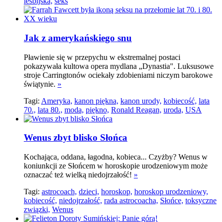
lesbijska,
seks
Jak z amerykańskiego snu
Pławienie się w przepychu w ekstremalnej postaci
pokazywała kultowa opera mydlana „Dynastia". Luksusowe
stroje Carringtonów ociekały zdobieniami niczym barokowe
świątynie.
»
Tagi:
Ameryka,
kanon piękna,
kanon urody,
kobiecość,
lata
70.,
lata 80.,
moda,
piękno,
Ronald Reagan,
uroda,
USA
Wenus zbyt blisko Słońca
Kochająca, oddana, łagodna, kobieca... Czyżby? Wenus w
koniunkcji ze Słońcem w horoskopie urodzeniowym może
oznaczać też wielką niedojrzałość!
»
Tagi:
astrocoach,
dzieci,
horoskop,
horoskop urodzeniowy,
kobiecość,
niedojrzałość,
rada astrocoacha,
Słońce,
toksyczne
związki,
Wenus