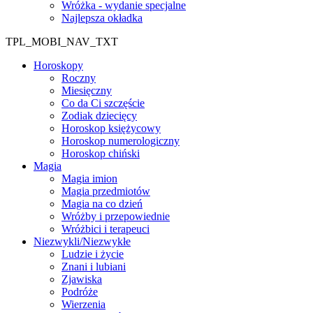
Wróżka - wydanie specjalne
Najlepsza okładka
TPL_MOBI_NAV_TXT
Horoskopy
Roczny
Miesięczny
Co da Ci szczęście
Zodiak dziecięcy
Horoskop księżycowy
Horoskop numerologiczny
Horoskop chiński
Magia
Magia imion
Magia przedmiotów
Magia na co dzień
Wróżby i przepowiednie
Wróżbici i terapeuci
Niezwykli/Niezwykłe
Ludzie i życie
Znani i lubiani
Zjawiska
Podróże
Wierzenia