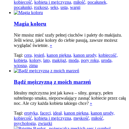
kobiecość,
kobieta i mężczyzna,
miłość,
pocałunek,
pocałunki,
rozkosz,
seks,
usta,
wargi
Magia koloru
Nie musisz mieć szafy pełnej ciuchów i palety do makijażu.
Jeśli wiesz, jakie kolory do ciebie pasują, zawsze możesz
wyglądać świetnie.
»
Tagi:
cera,
jesień,
kanon piękna,
kanon urody,
kobiecość,
kobieta,
kolory,
lato,
makijaż,
moda,
pory roku,
uroda,
wiosna,
zima
Bądź mężczyzną z moich marzeń
Idealny mężczyzna jest jak kawa – silny, gorący, pełen
subtelnego smaku, niepozwalający zasnąć kobiecie przez całą
noc. Ale czy każda kobieta takiego chce?
»
Tagi:
erotyka,
faceci,
ideał,
kanon piękna,
kanon urody,
kobiecość,
kobieta i mężczyzna,
męskość,
miłość,
psychologia,
związki