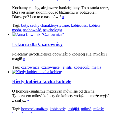
Kochamy ciuchy, ale jeszcze bardziej buty. To ostatnia rzecz,
którą jesteśmy skłonni oddać bliźniemu w potrzebie...
Dlaczego? I co to o nas mówi?
»
Tagi:
buty,
cechy charakterystyczne,
kobiecość,
kobieta,
moda,
osobowość,
psychologia
Lektura dla Czarownicy
Polecamy uwodzicielską opowieść o kobiecej sile, miłości i
magii!
»
Tagi:
czarownica,
czarownice,
jej siła,
kobiecość,
magia
Kiedy kobieta kocha kobietę
O homoseksualizmie mężczyzn mówi się od dawna.
Tymczasem miłość kobiety do kobiety wciąż nie może wyjść
z szafy...
»
Tagi:
homoseksualizm,
kobiecość,
lesbijki,
miłość,
miłość