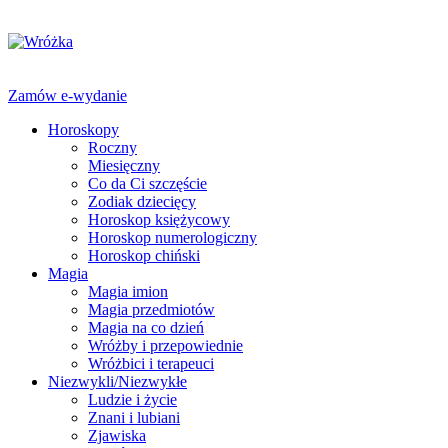
Zamów e-wydanie
Horoskopy
Roczny
Miesięczny
Co da Ci szczęście
Zodiak dziecięcy
Horoskop księżycowy
Horoskop numerologiczny
Horoskop chiński
Magia
Magia imion
Magia przedmiotów
Magia na co dzień
Wróżby i przepowiednie
Wróżbici i terapeuci
Niezwykli/Niezwykłe
Ludzie i życie
Znani i lubiani
Zjawiska