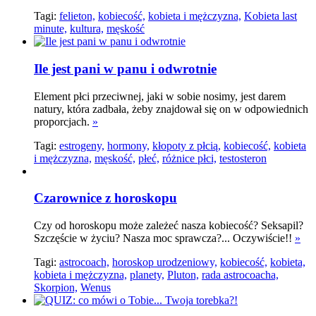
Tagi:
felieton,
kobiecość,
kobieta i mężczyzna,
Kobieta last
minute,
kultura,
męskość
Ile jest pani w panu i odwrotnie
Element płci przeciwnej, jaki w sobie nosimy, jest darem
natury, która zadbała, żeby znajdował się on w odpowiednich
proporcjach.
»
Tagi:
estrogeny,
hormony,
kłopoty z płcią,
kobiecość,
kobieta
i mężczyzna,
męskość,
płeć,
różnice płci,
testosteron
Czarownice z horoskopu
Czy od horoskopu może zależeć nasza kobiecość? Seksapil?
Szczęście w życiu? Nasza moc sprawcza?... Oczywiście!!
»
Tagi:
astrocoach,
horoskop urodzeniowy,
kobiecość,
kobieta,
kobieta i mężczyzna,
planety,
Pluton,
rada astrocoacha,
Skorpion,
Wenus