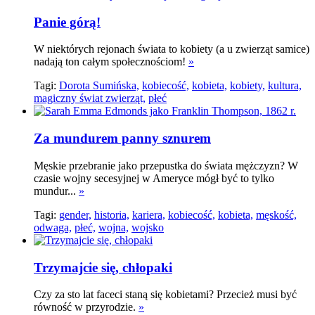
Panie górą!
W niektórych rejonach świata to kobiety (a u zwierząt samice)
nadają ton całym społecznościom!
»
Tagi:
Dorota Sumińska,
kobiecość,
kobieta,
kobiety,
kultura,
magiczny świat zwierząt,
płeć
Za mundurem panny sznurem
Męskie przebranie jako przepustka do świata mężczyzn? W
czasie wojny secesyjnej w Ameryce mógł być to tylko
mundur...
»
Tagi:
gender,
historia,
kariera,
kobiecość,
kobieta,
męskość,
odwaga,
płeć,
wojna,
wojsko
Trzymajcie się, chłopaki
Czy za sto lat faceci staną się kobietami? Przecież musi być
równość w przyrodzie.
»