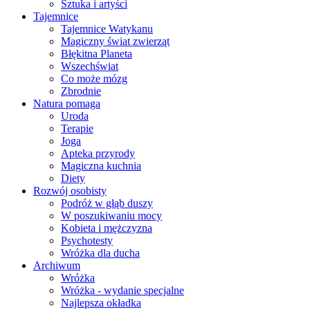
Sztuka i artyści
Tajemnice
Tajemnice Watykanu
Magiczny świat zwierząt
Błękitna Planeta
Wszechświat
Co może mózg
Zbrodnie
Natura pomaga
Uroda
Terapie
Joga
Apteka przyrody
Magiczna kuchnia
Diety
Rozwój osobisty
Podróż w głąb duszy
W poszukiwaniu mocy
Kobieta i mężczyzna
Psychotesty
Wróżka dla ducha
Archiwum
Wróżka
Wróżka - wydanie specjalne
Najlepsza okładka