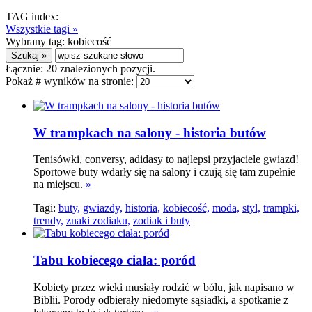
TAG index:
Wszystkie tagi »
Wybrany tag:
kobiecość
Łącznie:
20
znalezionych pozycji.
Pokaż # wyników na stronie:
W trampkach na salony - historia butów
Tenisówki, conversy, adidasy to najlepsi przyjaciele gwiazd!
Sportowe buty wdarły się na salony i czują się tam zupełnie
na miejscu.
»
Tagi:
buty,
gwiazdy,
historia,
kobiecość,
moda,
styl,
trampki,
trendy,
znaki zodiaku,
zodiak i buty
Tabu kobiecego ciała: poród
Kobiety przez wieki musiały rodzić w bólu, jak napisano w
Biblii. Porody odbierały niedomyte sąsiadki, a spotkanie z