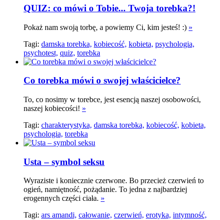
QUIZ: co mówi o Tobie... Twoja torebka?!
Pokaż nam swoją torbę, a powiemy Ci, kim jesteś! :)
»
Tagi:
damska torebka,
kobiecość,
kobieta,
psychologia,
psychotest,
quiz,
torebka
Co torebka mówi o swojej właścicielce?
To, co nosimy w torebce, jest esencją naszej osobowości,
naszej kobiecości!
»
Tagi:
charakterystyka,
damska torebka,
kobiecość,
kobieta,
psychologia,
torebka
Usta – symbol seksu
Wyraziste i koniecznie czerwone. Bo przecież czerwień to
ogień, namiętność, pożądanie. To jedna z najbardziej
erogennych części ciała.
»
Tagi:
ars amandi,
całowanie,
czerwień,
erotyka,
intymność,