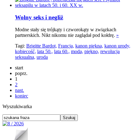
Wolny seks i negliż
Modne stały się trójkąty i czworokąty w związkach
partnerskich. Nikt nikomu nie zaglądał pod kołdrę.
»
Tagi:
Brigitte Bardot,
Francja,
kanon piękna,
kanon urody,
kobiecość,
lata 50.,
lata 60.,
moda,
piękno,
rewolucja
seksualna,
uroda
start
poprz.
1
2
nast.
koniec
Wyszukiwarka