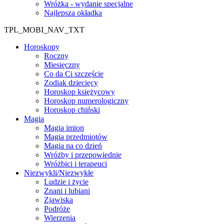
Wróżka - wydanie specjalne
Najlepsza okładka
TPL_MOBI_NAV_TXT
Horoskopy
Roczny
Miesięczny
Co da Ci szczęście
Zodiak dziecięcy
Horoskop księżycowy
Horoskop numerologiczny
Horoskop chiński
Magia
Magia imion
Magia przedmiotów
Magia na co dzień
Wróżby i przepowiednie
Wróżbici i terapeuci
Niezwykli/Niezwykłe
Ludzie i życie
Znani i lubiani
Zjawiska
Podróże
Wierzenia