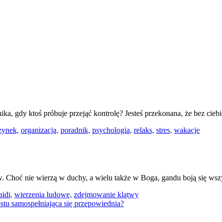
anika, gdy ktoś próbuje przejąć kontrolę? Jesteś przekonana, że bez ci
zynek,
organizacja,
poradnik,
psychologia,
relaks,
stres,
wakacje
ów. Choć nie wierzą w duchy, a wielu także w Boga, gandu boją się ws
aidi,
wierzenia ludowe,
zdejmowanie klątwy