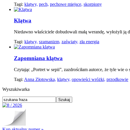
Tagi:
klątwy,
pech,
pechowe miejsce,
skorpiony
Klątwa
Niedawno właściciele dobudowali małą werandę, wyłożyli ją d
Tagi:
klątwy,
szamanizm,
zaświaty,
zła energia
Zapomniana klątwa
Czytając „Portret w sepii”, zazdrościłam autorce, że tyle wie 
Tagi:
Anna Złotowska,
klątwy,
opowieści wróżki,
przodkowie
Wyszukiwarka
Kup aktualny numer »