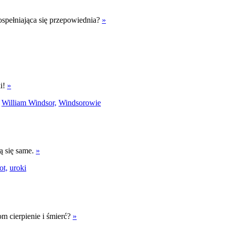
ospełniająca się przepowiednia?
»
ki!
»
William Windsor,
Windsorowie
ją się same.
»
ot,
uroki
om cierpienie i śmierć?
»