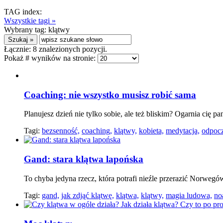
TAG index:
Wszystkie tagi »
Wybrany tag:
klątwy
Łącznie:
8
znalezionych pozycji.
Pokaż # wyników na stronie:
Coaching: nie wszystko musisz robić sama
Planujesz dzień nie tylko sobie, ale też bliskim? Ogarnia cię p
Tagi:
bezsenność,
coaching,
klątwy,
kobieta,
medytacja,
odpoc
Gand: stara klątwa lapońska
To chyba jedyna rzecz, która potrafi nieźle przerazić Norweg
Tagi:
gand,
jak zdjąć klątwę,
klątwa,
klątwy,
magia ludowa,
no