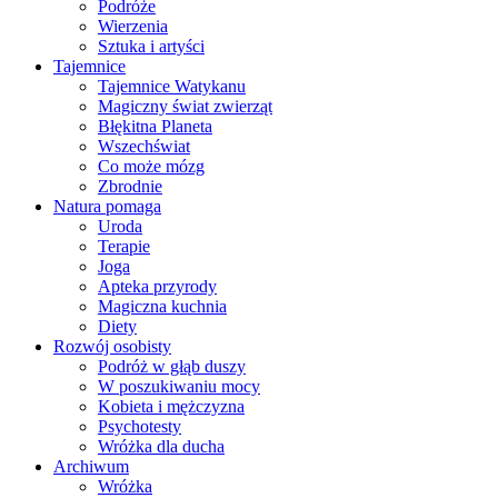
Podróże
Wierzenia
Sztuka i artyści
Tajemnice
Tajemnice Watykanu
Magiczny świat zwierząt
Błękitna Planeta
Wszechświat
Co może mózg
Zbrodnie
Natura pomaga
Uroda
Terapie
Joga
Apteka przyrody
Magiczna kuchnia
Diety
Rozwój osobisty
Podróż w głąb duszy
W poszukiwaniu mocy
Kobieta i mężczyzna
Psychotesty
Wróżka dla ducha
Archiwum
Wróżka