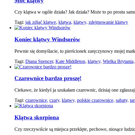
Moc klątwy
Czy klątwa w ogóle działa? Jak działa? Może to po prostu sam
Tagi:
jak zdjąć klątwę,
klątwa,
klątwy,
zdejmowanie klątwy
Koniec klątwy Windsorów
Pewnie się domyślacie, to pierścionek zaręczynowy mojej mat
Tagi:
Diana Spencer,
Kate Middleton,
klątwy,
Wielka Brytania,
Czarownice bardzo proszę!
Ciekawe, że kiedyś ja szukałam czarownic, dzisiaj one zgłasza
Tagi:
czarownice,
czary,
klątwy,
polskie czarownice,
sabaty,
tar
Klątwa skorpiona
Czy rzeczywiście są miejsca przeklęte, pechowe, niosące ludzi