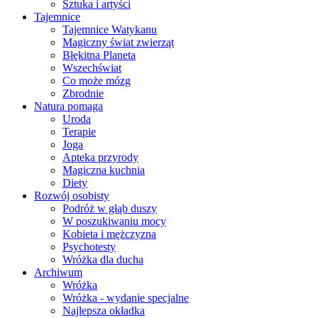
Sztuka i artyści
Tajemnice
Tajemnice Watykanu
Magiczny świat zwierząt
Błękitna Planeta
Wszechświat
Co może mózg
Zbrodnie
Natura pomaga
Uroda
Terapie
Joga
Apteka przyrody
Magiczna kuchnia
Diety
Rozwój osobisty
Podróż w głąb duszy
W poszukiwaniu mocy
Kobieta i mężczyzna
Psychotesty
Wróżka dla ducha
Archiwum
Wróżka
Wróżka - wydanie specjalne
Najlepsza okładka