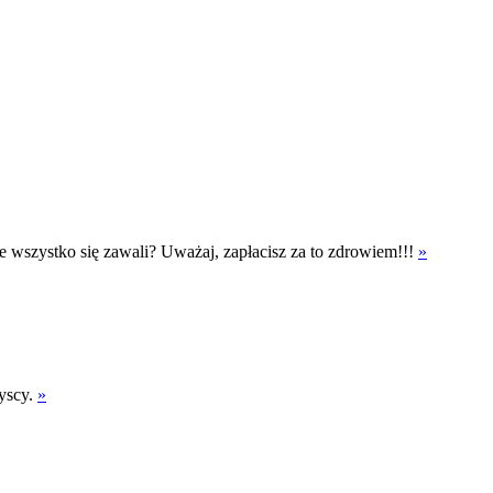
ebie wszystko się zawali? Uważaj, zapłacisz za to zdrowiem!!!
»
zyscy.
»