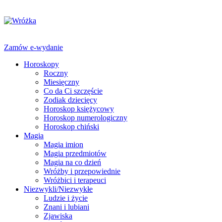
Zamów e-wydanie
Horoskopy
Roczny
Miesięczny
Co da Ci szczęście
Zodiak dziecięcy
Horoskop księżycowy
Horoskop numerologiczny
Horoskop chiński
Magia
Magia imion
Magia przedmiotów
Magia na co dzień
Wróżby i przepowiednie
Wróżbici i terapeuci
Niezwykli/Niezwykłe
Ludzie i życie
Znani i lubiani
Zjawiska