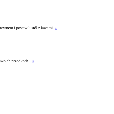
rewnem i postawili stół z ławami.
»
o swoich przodkach...
»