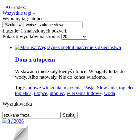
TAG index:
Wszystkie tagi »
Wybrany tag:
utopce
Łącznie:
1
znalezionych pozycji.
Pokaż # wyników na stronie:
Dom z utopcem
W stawach mieszkały kiedyś utopce. Wciągały ludzi do
wody. Albo ratowały. Nie do końca wiadomo...
»
Tagi:
ludowe wierzenia,
marzenia,
Pasja,
Słowianie,
topielec,
topielica,
utopce,
utopiec,
wierzenia ludowe,
woda
Wyszukiwarka