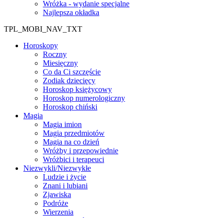
Wróżka - wydanie specjalne
Najlepsza okładka
TPL_MOBI_NAV_TXT
Horoskopy
Roczny
Miesięczny
Co da Ci szczęście
Zodiak dziecięcy
Horoskop księżycowy
Horoskop numerologiczny
Horoskop chiński
Magia
Magia imion
Magia przedmiotów
Magia na co dzień
Wróżby i przepowiednie
Wróżbici i terapeuci
Niezwykli/Niezwykłe
Ludzie i życie
Znani i lubiani
Zjawiska
Podróże
Wierzenia