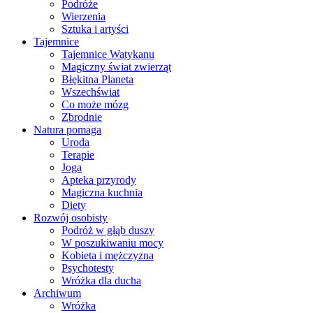
Podróże
Wierzenia
Sztuka i artyści
Tajemnice
Tajemnice Watykanu
Magiczny świat zwierząt
Błękitna Planeta
Wszechświat
Co może mózg
Zbrodnie
Natura pomaga
Uroda
Terapie
Joga
Apteka przyrody
Magiczna kuchnia
Diety
Rozwój osobisty
Podróż w głąb duszy
W poszukiwaniu mocy
Kobieta i mężczyzna
Psychotesty
Wróżka dla ducha
Archiwum
Wróżka