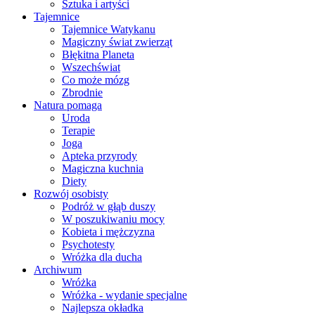
Sztuka i artyści
Tajemnice
Tajemnice Watykanu
Magiczny świat zwierząt
Błękitna Planeta
Wszechświat
Co może mózg
Zbrodnie
Natura pomaga
Uroda
Terapie
Joga
Apteka przyrody
Magiczna kuchnia
Diety
Rozwój osobisty
Podróż w głąb duszy
W poszukiwaniu mocy
Kobieta i mężczyzna
Psychotesty
Wróżka dla ducha
Archiwum
Wróżka
Wróżka - wydanie specjalne
Najlepsza okładka