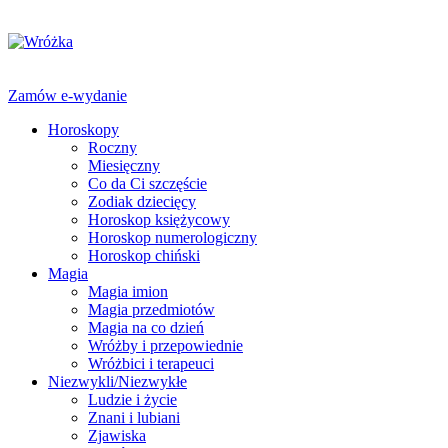
Zamów e-wydanie
Horoskopy
Roczny
Miesięczny
Co da Ci szczęście
Zodiak dziecięcy
Horoskop księżycowy
Horoskop numerologiczny
Horoskop chiński
Magia
Magia imion
Magia przedmiotów
Magia na co dzień
Wróżby i przepowiednie
Wróżbici i terapeuci
Niezwykli/Niezwykłe
Ludzie i życie
Znani i lubiani
Zjawiska