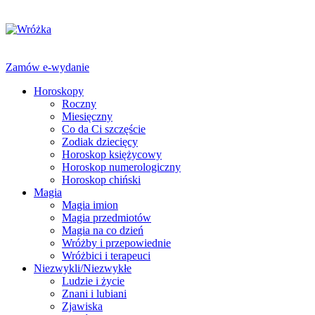
Zamów e-wydanie
Horoskopy
Roczny
Miesięczny
Co da Ci szczęście
Zodiak dziecięcy
Horoskop księżycowy
Horoskop numerologiczny
Horoskop chiński
Magia
Magia imion
Magia przedmiotów
Magia na co dzień
Wróżby i przepowiednie
Wróżbici i terapeuci
Niezwykli/Niezwykłe
Ludzie i życie
Znani i lubiani
Zjawiska