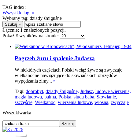
TAG index:
Wszystkie tagi »
Wybrany tag:
dziady śmiguśne
Łącznie:
1
znalezionych pozycji.
Pokaż # wyników na stronie:
Pogrzeb żuru i spalenie Judasza
W niektórych częściach Polski wciąż żywe są zwyczaje
wielkanocne nawiązujące do słowiańskich obrzędów
wypędzania zimy...
»
Tagi:
dobrobyt,
dziady śmiguśne,
Judasz,
ludowe wierzenia,
magia ludowa,
palma,
Polska,
siuda baba,
Słowianie,
szczęście,
Wielkanoc,
wierzenia ludowe,
wiosna,
zwyczaje
Wyszukiwarka