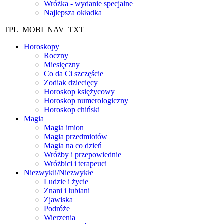
Wróżka - wydanie specjalne
Najlepsza okładka
TPL_MOBI_NAV_TXT
Horoskopy
Roczny
Miesięczny
Co da Ci szczęście
Zodiak dziecięcy
Horoskop księżycowy
Horoskop numerologiczny
Horoskop chiński
Magia
Magia imion
Magia przedmiotów
Magia na co dzień
Wróżby i przepowiednie
Wróżbici i terapeuci
Niezwykli/Niezwykłe
Ludzie i życie
Znani i lubiani
Zjawiska
Podróże
Wierzenia