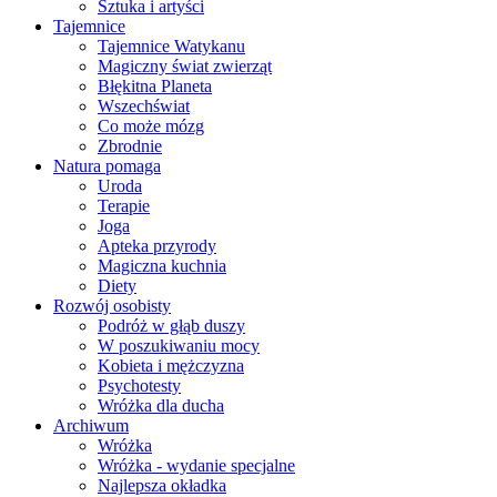
Sztuka i artyści
Tajemnice
Tajemnice Watykanu
Magiczny świat zwierząt
Błękitna Planeta
Wszechświat
Co może mózg
Zbrodnie
Natura pomaga
Uroda
Terapie
Joga
Apteka przyrody
Magiczna kuchnia
Diety
Rozwój osobisty
Podróż w głąb duszy
W poszukiwaniu mocy
Kobieta i mężczyzna
Psychotesty
Wróżka dla ducha
Archiwum
Wróżka
Wróżka - wydanie specjalne
Najlepsza okładka