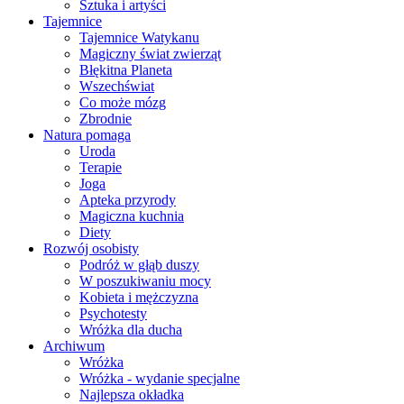
Sztuka i artyści
Tajemnice
Tajemnice Watykanu
Magiczny świat zwierząt
Błękitna Planeta
Wszechświat
Co może mózg
Zbrodnie
Natura pomaga
Uroda
Terapie
Joga
Apteka przyrody
Magiczna kuchnia
Diety
Rozwój osobisty
Podróż w głąb duszy
W poszukiwaniu mocy
Kobieta i mężczyzna
Psychotesty
Wróżka dla ducha
Archiwum
Wróżka
Wróżka - wydanie specjalne
Najlepsza okładka