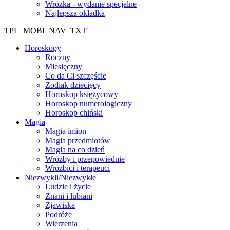
Wróżka - wydanie specjalne
Najlepsza okładka
TPL_MOBI_NAV_TXT
Horoskopy
Roczny
Miesięczny
Co da Ci szczęście
Zodiak dziecięcy
Horoskop księżycowy
Horoskop numerologiczny
Horoskop chiński
Magia
Magia imion
Magia przedmiotów
Magia na co dzień
Wróżby i przepowiednie
Wróżbici i terapeuci
Niezwykli/Niezwykłe
Ludzie i życie
Znani i lubiani
Zjawiska
Podróże
Wierzenia