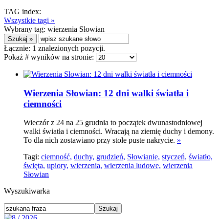
TAG index:
Wszystkie tagi »
Wybrany tag:
wierzenia Słowian
Łącznie:
1
znalezionych pozycji.
Pokaż # wyników na stronie:
Wierzenia Słowian: 12 dni walki światła i
ciemności
Wieczór z 24 na 25 grudnia to początek dwunastodniowej
walki światła i ciemności. Wracają na ziemię duchy i demony.
To dla nich zostawiano przy stole puste nakrycie.
»
Tagi:
ciemność,
duchy,
grudzień,
Słowianie,
styczeń,
światło,
święta,
upiory,
wierzenia,
wierzenia ludowe,
wierzenia
Słowian
Wyszukiwarka