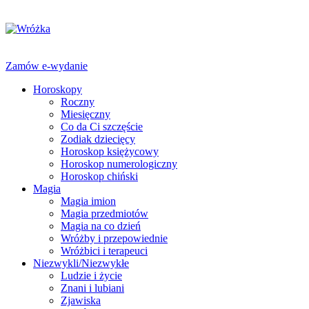
Zamów e-wydanie
Horoskopy
Roczny
Miesięczny
Co da Ci szczęście
Zodiak dziecięcy
Horoskop księżycowy
Horoskop numerologiczny
Horoskop chiński
Magia
Magia imion
Magia przedmiotów
Magia na co dzień
Wróżby i przepowiednie
Wróżbici i terapeuci
Niezwykli/Niezwykłe
Ludzie i życie
Znani i lubiani
Zjawiska