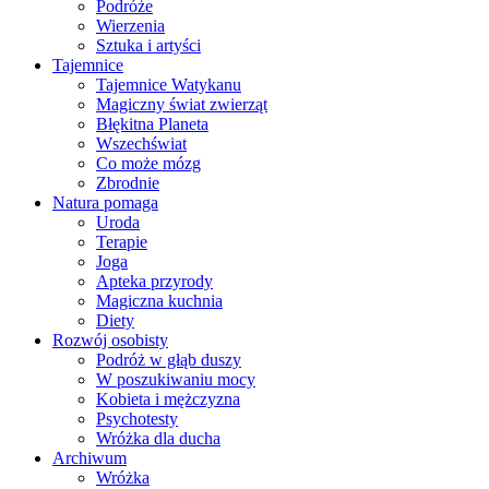
Podróże
Wierzenia
Sztuka i artyści
Tajemnice
Tajemnice Watykanu
Magiczny świat zwierząt
Błękitna Planeta
Wszechświat
Co może mózg
Zbrodnie
Natura pomaga
Uroda
Terapie
Joga
Apteka przyrody
Magiczna kuchnia
Diety
Rozwój osobisty
Podróż w głąb duszy
W poszukiwaniu mocy
Kobieta i mężczyzna
Psychotesty
Wróżka dla ducha
Archiwum
Wróżka