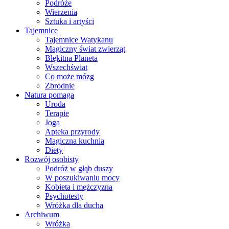
Podróże
Wierzenia
Sztuka i artyści
Tajemnice
Tajemnice Watykanu
Magiczny świat zwierząt
Błękitna Planeta
Wszechświat
Co może mózg
Zbrodnie
Natura pomaga
Uroda
Terapie
Joga
Apteka przyrody
Magiczna kuchnia
Diety
Rozwój osobisty
Podróż w głąb duszy
W poszukiwaniu mocy
Kobieta i mężczyzna
Psychotesty
Wróżka dla ducha
Archiwum
Wróżka