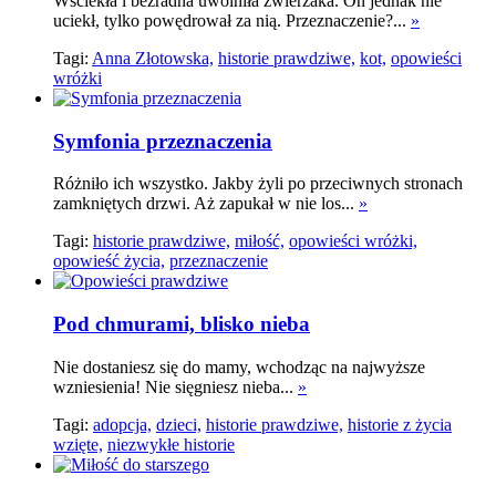
Wściekła i bezradna uwolniła zwierzaka. On jednak nie
uciekł, tylko powędrował za nią. Przeznaczenie?...
»
Tagi:
Anna Złotowska,
historie prawdziwe,
kot,
opowieści
wróżki
Symfonia przeznaczenia
Różniło ich wszystko. Jakby żyli po przeciwnych stronach
zamkniętych drzwi. Aż zapukał w nie los...
»
Tagi:
historie prawdziwe,
miłość,
opowieści wróżki,
opowieść życia,
przeznaczenie
Pod chmurami, blisko nieba
Nie dostaniesz się do mamy, wchodząc na najwyższe
wzniesienia! Nie sięgniesz nieba...
»
Tagi:
adopcja,
dzieci,
historie prawdziwe,
historie z życia
wzięte,
niezwykłe historie