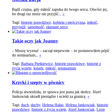
Bądź czujna, gdy miłość zapuka do twego serca. Otwórz jej,
bo drugi raz może nie przyjść...
»
Tagi:
historie prawdziwe,
kobieta i mężczyzna,
miłość,
przyjaźń,
samotność,
złamane serce
Takie oczy jak Joanny
– Muszę wyznać – zaczął niepewnie – że postanowiłem pójść
do seminarium...
»
Tagi:
Barbara Pietkiewicz,
historie prawdziwe,
historie z
życia wzięte,
ksiądz,
miłość,
seminarium
Krzyki i szepty w piwnicy
Policja stwierdziła, że sprawa jest jasna jak słońce. Józef
Jankowiak ukradł pieniądze i uciekł za granicę.
»
Tagi:
duch,
duchy,
Helena Hałas,
Helena Jankowiak,
historie
prawdziwe,
historie z życia wzięte,
Józef Jankowiak,
Leon