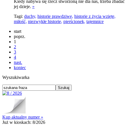
Kiedy nabywa się rzecz stworzoną nie dla nas, trzeba zbadać
jej dzieje.
»
Tagi:
duchy,
historie prawdziwe,
historie z życia wzięte,
miłość,
niezwykłe historie,
pierścionek,
tajemnice
start
poprz.
1
2
3
4
nast.
koniec
Wyszukiwarka
Kup aktualny numer »
Już w kioskach:
8/2026