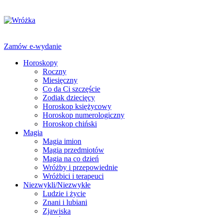
Zamów e-wydanie
Horoskopy
Roczny
Miesięczny
Co da Ci szczęście
Zodiak dziecięcy
Horoskop księżycowy
Horoskop numerologiczny
Horoskop chiński
Magia
Magia imion
Magia przedmiotów
Magia na co dzień
Wróżby i przepowiednie
Wróżbici i terapeuci
Niezwykli/Niezwykłe
Ludzie i życie
Znani i lubiani
Zjawiska