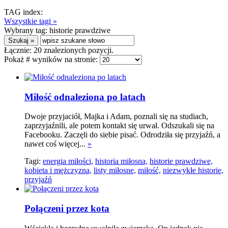
TAG index:
Wszystkie tagi »
Wybrany tag:
historie prawdziwe
Łącznie:
20
znalezionych pozycji.
Pokaż # wyników na stronie:
Miłość odnaleziona po latach
Dwoje przyjaciół, Majka i Adam, poznali się na studiach,
zaprzyjaźnili, ale potem kontakt się urwał. Odszukali się na
Facebooku. Zaczęli do siebie pisać. Odrodziła się przyjaźń, a
nawet coś więcej...
»
Tagi:
energia miłości,
historia miłosna,
historie prawdziwe,
kobieta i mężczyzna,
listy miłosne,
miłość,
niezwykłe historie,
przyjaźń
Połączeni przez kota