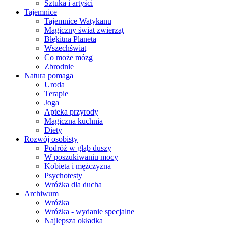
Sztuka i artyści
Tajemnice
Tajemnice Watykanu
Magiczny świat zwierząt
Błękitna Planeta
Wszechświat
Co może mózg
Zbrodnie
Natura pomaga
Uroda
Terapie
Joga
Apteka przyrody
Magiczna kuchnia
Diety
Rozwój osobisty
Podróż w głąb duszy
W poszukiwaniu mocy
Kobieta i mężczyzna
Psychotesty
Wróżka dla ducha
Archiwum
Wróżka
Wróżka - wydanie specjalne
Najlepsza okładka