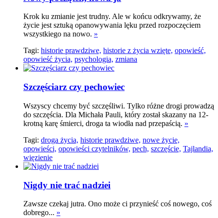
Krok ku zmianie jest trudny. Ale w końcu odkrywamy, że
życie jest sztuką opanowywania lęku przed rozpoczęciem
wszystkiego na nowo.
»
Tagi:
historie prawdziwe,
historie z życia wzięte,
opowieść,
opowieść życia,
psychologia,
zmiana
Szczęściarz czy pechowiec
Wszyscy chcemy być szczęśliwi. Tylko różne drogi prowadzą
do szczęścia. Dla Michała Pauli, który został skazany na 12-
krotną karę śmierci, droga ta wiodła nad przepaścią.
»
Tagi:
droga życia,
historie prawdziwe,
nowe życie,
opowieści,
opowieści czytelników,
pech,
szczęście,
Tajlandia,
więzienie
Nigdy nie trać nadziei
Zawsze czekaj jutra. Ono może ci przynieść coś nowego, coś
dobrego...
»