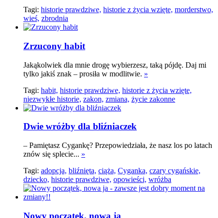
Tagi:
historie prawdziwe,
historie z życia wzięte,
morderstwo,
wieś,
zbrodnia
Zrzucony habit
Jakąkolwiek dla mnie drogę wybierzesz, taką pójdę. Daj mi
tylko jakiś znak – prosiła w modlitwie.
»
Tagi:
habit,
historie prawdziwe,
historie z życia wzięte,
niezwykłe historie,
zakon,
zmiana,
życie zakonne
Dwie wróżby dla bliźniaczek
– Pamiętasz Cygankę? Przepowiedziała, że nasz los po latach
znów się splecie...
»
Tagi:
adopcja,
bliźnięta,
ciąża,
Cyganka,
czary cygańskie,
dziecko,
historie prawdziwe,
opowieści,
wróżba
Nowy początek, nowa ja