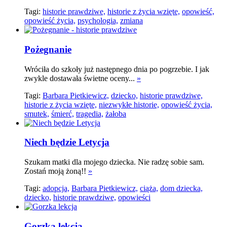
Tagi:
historie prawdziwe,
historie z życia wzięte,
opowieść,
opowieść życia,
psychologia,
zmiana
Pożegnanie
Wróciła do szkoły już następnego dnia po pogrzebie. I jak
zwykle dostawała świetne oceny...
»
Tagi:
Barbara Pietkiewicz,
dziecko,
historie prawdziwe,
historie z życia wzięte,
niezwykłe historie,
opowieść życia,
smutek,
śmierć,
tragedia,
żałoba
Niech będzie Letycja
Szukam matki dla mojego dziecka. Nie radzę sobie sam.
Zostań moją żoną!!
»
Tagi:
adopcja,
Barbara Pietkiewicz,
ciąża,
dom dziecka,
dziecko,
historie prawdziwe,
opowieści
Gorzka lekcja