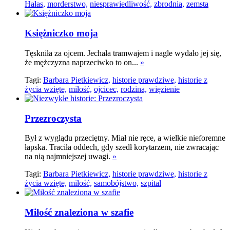
Hałas,
morderstwo,
niesprawiedliwość,
zbrodnia,
zemsta
Księżniczko moja
Tęskniła za ojcem. Jechała tramwajem i nagle wydało jej się,
że mężczyzna naprzeciwko to on...
»
Tagi:
Barbara Pietkiewicz,
historie prawdziwe,
historie z
życia wzięte,
miłość,
ojcicec,
rodzina,
więzienie
Przezroczysta
Był z wyglądu przeciętny. Miał nie ręce, a wielkie nieforemne
łapska. Traciła oddech, gdy szedł korytarzem, nie zwracając
na nią najmniejszej uwagi.
»
Tagi:
Barbara Pietkiewicz,
historie prawdziwe,
historie z
życia wzięte,
miłość,
samobójstwo,
szpital
Miłość znaleziona w szafie