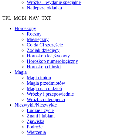
Wróżka - wydanie specjalne
Najlepsza okładka
TPL_MOBI_NAV_TXT
Horoskopy
Roczny
Miesięczny
Co da Ci szczęście
Zodiak dziecięcy
Horoskop księżycowy
Horoskop numerologiczny
Horoskop chiński
Magia
Magia imion
Magia przedmiotów
Magia na co dzień
Wróżby i przepowiednie
Wróżbici i terapeuci
Niezwykli/Niezwykłe
Ludzie i życie
Znani i lubiani
Zjawiska
Podróże
Wierzenia