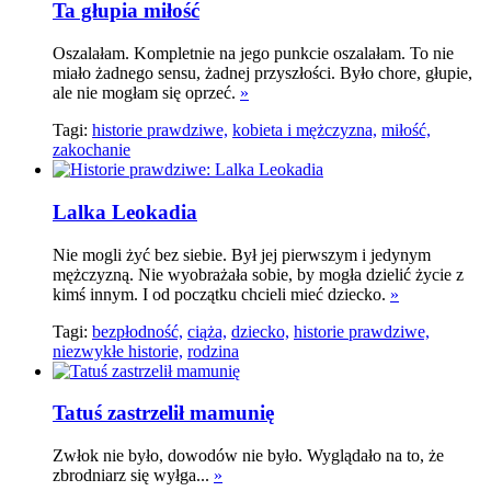
Ta głupia miłość
Oszalałam. Kompletnie na jego punkcie oszalałam. To nie
miało żadnego sensu, żadnej przyszłości. Było chore, głupie,
ale nie mogłam się oprzeć.
»
Tagi:
historie prawdziwe,
kobieta i mężczyzna,
miłość,
zakochanie
Lalka Leokadia
Nie mogli żyć bez siebie. Był jej pierwszym i jedynym
mężczyzną. Nie wyobrażała sobie, by mogła dzielić życie z
kimś innym. I od początku chcieli mieć dziecko.
»
Tagi:
bezpłodność,
ciąża,
dziecko,
historie prawdziwe,
niezwykłe historie,
rodzina
Tatuś zastrzelił mamunię
Zwłok nie było, dowodów nie było. Wyglądało na to, że
zbrodniarz się wyłga...
»