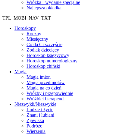
Wróżka - wydanie specjalne
Najlepsza okładka
TPL_MOBI_NAV_TXT
Horoskopy
Roczny
Miesięczny
Co da Ci szczęście
Zodiak dziecięcy
Horoskop księżycowy
Horoskop numerologiczny
Horoskop chiński
Magia
Magia imion
Magia przedmiotów
Magia na co dzień
Wróżby i przepowiednie
Wróżbici i terapeuci
Niezwykli/Niezwykłe
Ludzie i życie
Znani i lubiani
Zjawiska
Podróże
Wierzenia