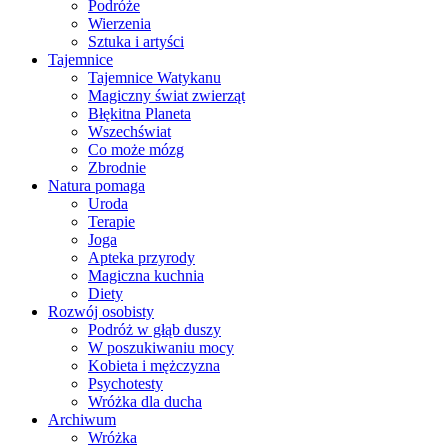
Podróże
Wierzenia
Sztuka i artyści
Tajemnice
Tajemnice Watykanu
Magiczny świat zwierząt
Błękitna Planeta
Wszechświat
Co może mózg
Zbrodnie
Natura pomaga
Uroda
Terapie
Joga
Apteka przyrody
Magiczna kuchnia
Diety
Rozwój osobisty
Podróż w głąb duszy
W poszukiwaniu mocy
Kobieta i mężczyzna
Psychotesty
Wróżka dla ducha
Archiwum
Wróżka