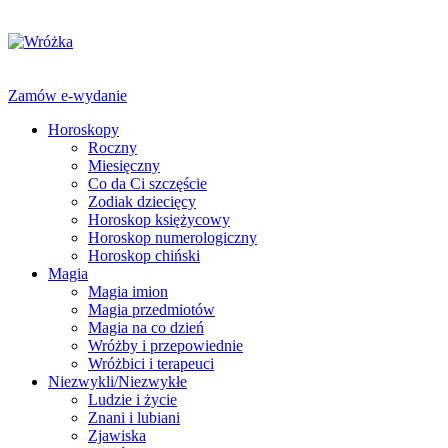
Zamów e-wydanie
Horoskopy
Roczny
Miesięczny
Co da Ci szczęście
Zodiak dziecięcy
Horoskop księżycowy
Horoskop numerologiczny
Horoskop chiński
Magia
Magia imion
Magia przedmiotów
Magia na co dzień
Wróżby i przepowiednie
Wróżbici i terapeuci
Niezwykli/Niezwykłe
Ludzie i życie
Znani i lubiani
Zjawiska