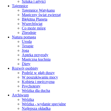
Sztuka i artyści
Tajemnice
Tajemnice Watykanu
Magiczny świat zwierząt
Błękitna Planeta
Wszechświat
Co może mózg
Zbrodnie
Natura pomaga
Uroda
Terapie
Joga
Apteka przyrody
Magiczna kuchnia
Diety
Rozwój osobisty
Podróż w głąb duszy
W poszukiwaniu mocy
Kobieta i mężczyzna
Psychotesty
Wróżka dla ducha
Archiwum
Wróżka
Wróżka - wydanie specjalne
Najlepsza okładka