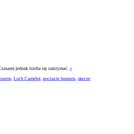
Czasami jednak trzeba się zatrzymać.
»
oszem,
Loch Camelot,
poczucie humoru,
skecze