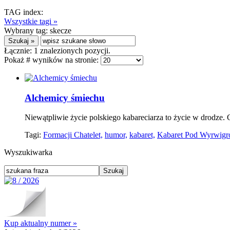
TAG index:
Wszystkie tagi »
Wybrany tag:
skecze
Łącznie:
1
znalezionych pozycji.
Pokaż # wyników na stronie:
Alchemicy śmiechu
Niewątpliwie życie polskiego kabareciarza to życie w drodze. 
Tagi:
Formacji Chatelet,
humor,
kabaret,
Kabaret Pod Wyrwigr
Wyszukiwarka
Kup aktualny numer »