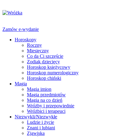
Zamów e-wydanie
Horoskopy
Roczny
Miesięczny
Co da Ci szczęście
Zodiak dziecięcy
Horoskop księżycowy
Horoskop numerologiczny
Horoskop chiński
Magia
Magia imion
Magia przedmiotów
Magia na co dzień
Wróżby i przepowiednie
Wróżbici i terapeuci
Niezwykli/Niezwykłe
Ludzie i życie
Znani i lubiani
Zjawiska