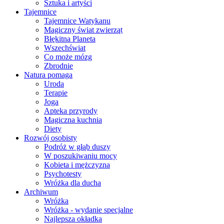
Sztuka i artyści
Tajemnice
Tajemnice Watykanu
Magiczny świat zwierząt
Błękitna Planeta
Wszechświat
Co może mózg
Zbrodnie
Natura pomaga
Uroda
Terapie
Joga
Apteka przyrody
Magiczna kuchnia
Diety
Rozwój osobisty
Podróż w głąb duszy
W poszukiwaniu mocy
Kobieta i mężczyzna
Psychotesty
Wróżka dla ducha
Archiwum
Wróżka
Wróżka - wydanie specjalne
Najlepsza okładka