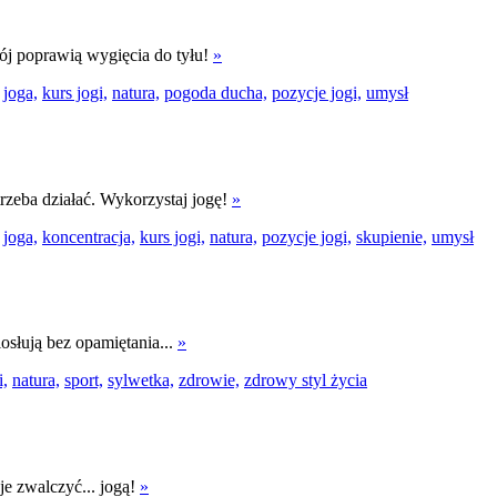
ój poprawią wygięcia do tyłu!
»
joga,
kurs jogi,
natura,
pogoda ducha,
pozycje jogi,
umysł
 trzeba działać. Wykorzystaj jogę!
»
joga,
koncentracja,
kurs jogi,
natura,
pozycje jogi,
skupienie,
umysł
osłują bez opamiętania...
»
i,
natura,
sport,
sylwetka,
zdrowie,
zdrowy styl życia
e zwalczyć... jogą!
»