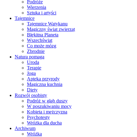
Podróże
Wierzenia
Sztuka i artyści
Tajemnice
Tajemnice Watykanu
Magiczny świat zwierząt
Błękitna Planeta
Wszechświat
Co może mózg
Zbrodnie
Natura pomaga
Uroda
Terapie
Joga
Apteka przyrody
Magiczna kuchnia
Diety
Rozwój osobisty
Podróż w głąb duszy
W poszukiwaniu mocy
Kobieta i mężczyzna
Psychotesty
Wróżka dla ducha
Archiwum
Wróżka