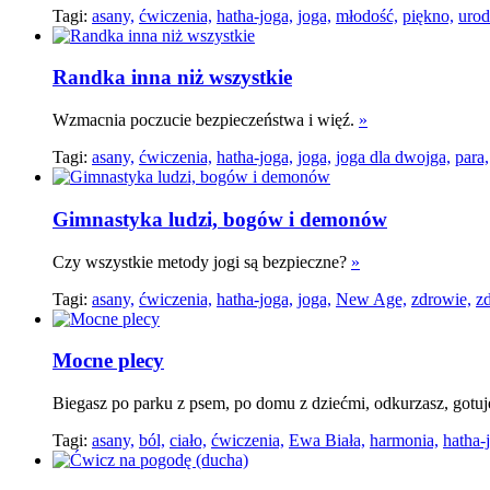
Tagi:
asany,
ćwiczenia,
hatha-joga,
joga,
młodość,
piękno,
urod
Randka inna niż wszystkie
Wzmacnia poczucie bezpieczeństwa i więź.
»
Tagi:
asany,
ćwiczenia,
hatha-joga,
joga,
joga dla dwojga,
para,
Gimnastyka ludzi, bogów i demonów
Czy wszystkie metody jogi są bezpieczne?
»
Tagi:
asany,
ćwiczenia,
hatha-joga,
joga,
New Age,
zdrowie,
z
Mocne plecy
Biegasz po parku z psem, po domu z dziećmi, odkurzasz, gotuj
Tagi:
asany,
ból,
ciało,
ćwiczenia,
Ewa Biała,
harmonia,
hatha-