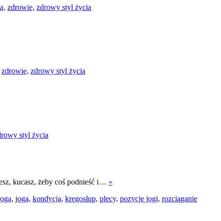
a,
zdrowie,
zdrowy styl życia
zdrowie,
zdrowy styl życia
drowy styl życia
esz, kucasz, żeby coś podnieść i…
»
joga,
joga,
kondycja,
kręgosłup,
plecy,
pozycje jogi,
rozciąganie