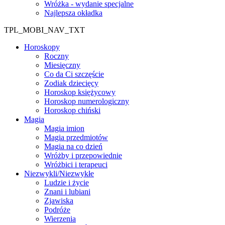
Wróżka - wydanie specjalne
Najlepsza okładka
TPL_MOBI_NAV_TXT
Horoskopy
Roczny
Miesięczny
Co da Ci szczęście
Zodiak dziecięcy
Horoskop księżycowy
Horoskop numerologiczny
Horoskop chiński
Magia
Magia imion
Magia przedmiotów
Magia na co dzień
Wróżby i przepowiednie
Wróżbici i terapeuci
Niezwykli/Niezwykłe
Ludzie i życie
Znani i lubiani
Zjawiska
Podróże
Wierzenia