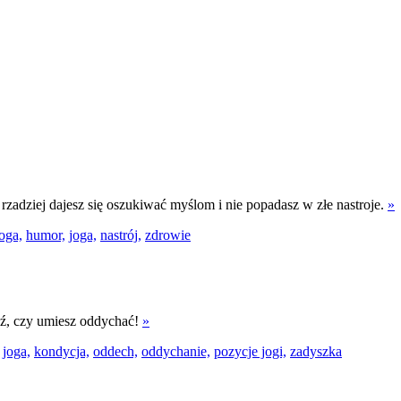
 rzadziej dajesz się oszukiwać myślom i nie popadasz w złe nastroje.
»
oga,
humor,
joga,
nastrój,
zdrowie
wdź, czy umiesz oddychać!
»
joga,
kondycja,
oddech,
oddychanie,
pozycje jogi,
zadyszka