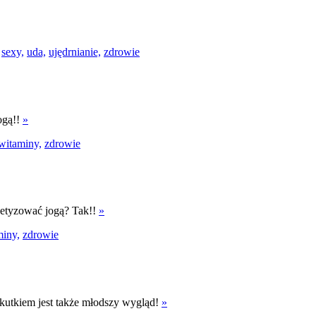
sexy,
uda,
ujędrnianie,
zdrowie
ogą!!
»
witaminy,
zdrowie
getyzować jogą? Tak!!
»
miny,
zdrowie
Skutkiem jest także młodszy wygląd!
»