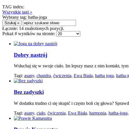
TAG index:
Wszystkie tagi »
Wybrany tag:
hatha-joga
Łącznie:
14
znalezionych pozycji.
Pokaż # wyników na stronie:
Dobry nastrój
Wsłuchaj się w swoje ciało. Im lepszy masz z nim kontakt, tym
Tagi:
asany,
chandra,
ćwiczenia,
Ewa Biała,
hatha joga,
hatha-j
Bez zadyszki
W dodatku trudno ci się skupić i często boli cię głowa? Spra
Tagi:
asany,
ciało,
ćwiczenia,
Ewa Biała,
harmonia,
hatha-joga,