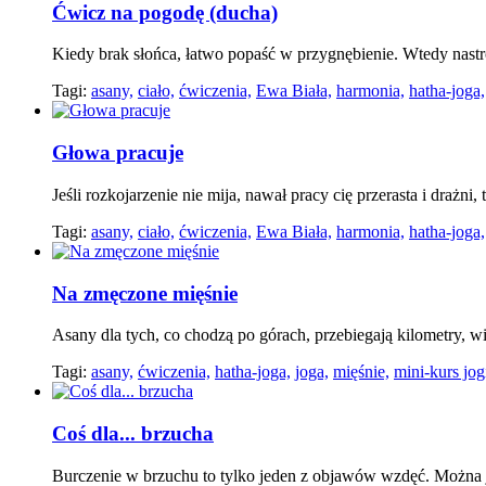
Ćwicz na pogodę (ducha)
Kiedy brak słońca, łatwo popaść w przygnębienie. Wtedy nastr
Tagi:
asany,
ciało,
ćwiczenia,
Ewa Biała,
harmonia,
hatha-joga,
Głowa pracuje
Jeśli rozkojarzenie nie mija, nawał pracy cię przerasta i drażni,
Tagi:
asany,
ciało,
ćwiczenia,
Ewa Biała,
harmonia,
hatha-joga,
Na zmęczone mięśnie
Asany dla tych, co chodzą po górach, przebiegają kilometry, wi
Tagi:
asany,
ćwiczenia,
hatha-joga,
joga,
mięśnie,
mini-kurs jog
Coś dla... brzucha
Burczenie w brzuchu to tylko jeden z objawów wzdęć. Można j