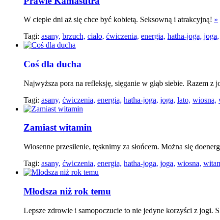
Prawie Kamasutra
W ciepłe dni aż się chce być kobietą. Seksowną i atrakcyjną!
»
Tagi:
asany,
brzuch,
ciało,
ćwiczenia,
energia,
hatha-joga,
joga,
Coś dla ducha
Najwyższa pora na refleksję, sięganie w głąb siebie. Razem z j
Tagi:
asany,
ćwiczenia,
energia,
hatha-joga,
joga,
lato,
wiosna,
Zamiast witamin
Wiosenne przesilenie, tęsknimy za słońcem. Można się doener
Tagi:
asany,
ćwiczenia,
energia,
hatha-joga,
joga,
wiosna,
wita
Młodsza niż rok temu
Lepsze zdrowie i samopoczucie to nie jedyne korzyści z jogi. 