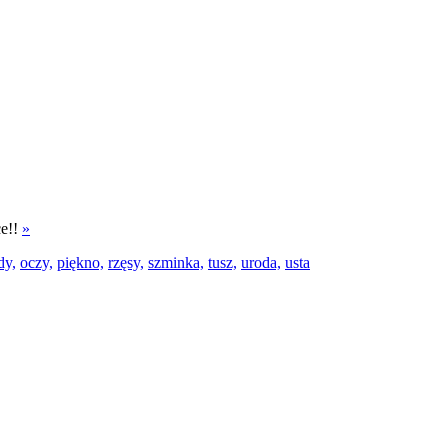
ce!!
»
dy,
oczy,
piękno,
rzęsy,
szminka,
tusz,
uroda,
usta