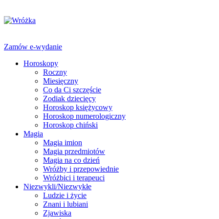
Zamów e-wydanie
Horoskopy
Roczny
Miesięczny
Co da Ci szczęście
Zodiak dziecięcy
Horoskop księżycowy
Horoskop numerologiczny
Horoskop chiński
Magia
Magia imion
Magia przedmiotów
Magia na co dzień
Wróżby i przepowiednie
Wróżbici i terapeuci
Niezwykli/Niezwykłe
Ludzie i życie
Znani i lubiani
Zjawiska