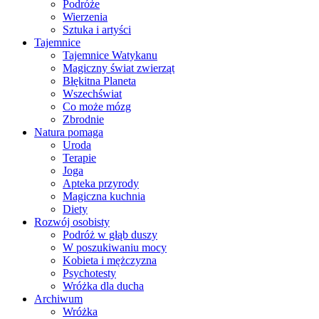
Podróże
Wierzenia
Sztuka i artyści
Tajemnice
Tajemnice Watykanu
Magiczny świat zwierząt
Błękitna Planeta
Wszechświat
Co może mózg
Zbrodnie
Natura pomaga
Uroda
Terapie
Joga
Apteka przyrody
Magiczna kuchnia
Diety
Rozwój osobisty
Podróż w głąb duszy
W poszukiwaniu mocy
Kobieta i mężczyzna
Psychotesty
Wróżka dla ducha
Archiwum
Wróżka