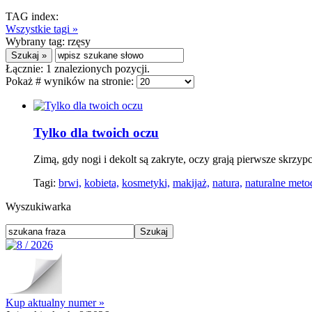
TAG index:
Wszystkie tagi »
Wybrany tag:
rzęsy
Łącznie:
1
znalezionych pozycji.
Pokaż # wyników na stronie:
Tylko dla twoich oczu
Zimą, gdy nogi i dekolt są zakryte, oczy grają pierwsze skrzyp
Tagi:
brwi,
kobieta,
kosmetyki,
makijaż,
natura,
naturalne meto
Wyszukiwarka
Kup aktualny numer »