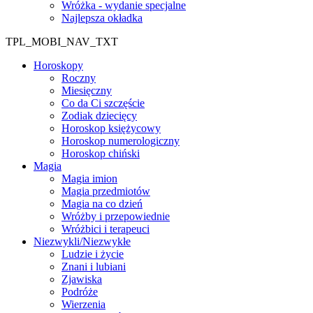
Wróżka - wydanie specjalne
Najlepsza okładka
TPL_MOBI_NAV_TXT
Horoskopy
Roczny
Miesięczny
Co da Ci szczęście
Zodiak dziecięcy
Horoskop księżycowy
Horoskop numerologiczny
Horoskop chiński
Magia
Magia imion
Magia przedmiotów
Magia na co dzień
Wróżby i przepowiednie
Wróżbici i terapeuci
Niezwykli/Niezwykłe
Ludzie i życie
Znani i lubiani
Zjawiska
Podróże
Wierzenia