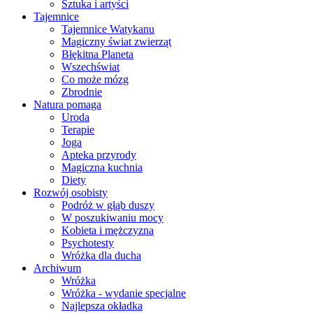
Sztuka i artyści
Tajemnice
Tajemnice Watykanu
Magiczny świat zwierząt
Błękitna Planeta
Wszechświat
Co może mózg
Zbrodnie
Natura pomaga
Uroda
Terapie
Joga
Apteka przyrody
Magiczna kuchnia
Diety
Rozwój osobisty
Podróż w głąb duszy
W poszukiwaniu mocy
Kobieta i mężczyzna
Psychotesty
Wróżka dla ducha
Archiwum
Wróżka
Wróżka - wydanie specjalne
Najlepsza okładka