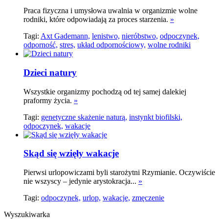
Praca fizyczna i umysłowa uwalnia w organizmie wolne
rodniki, które odpowiadają za proces starzenia.
»
Tagi:
Axt Gademann,
lenistwo,
nieróbstwo,
odpoczynek,
odporność,
stres,
układ odpornościowy,
wolne rodniki
Dzieci natury
Wszystkie organizmy pochodzą od tej samej dalekiej
praformy życia.
»
Tagi:
genetyczne skażenie naturą,
instynkt biofilski,
odpoczynek,
wakacje
Skąd się wzięły wakacje
Pierwsi urlopowiczami byli starożytni Rzymianie. Oczywiście
nie wszyscy – jedynie arystokracja...
»
Tagi:
odpoczynek,
urlop,
wakacje,
zmęczenie
Wyszukiwarka