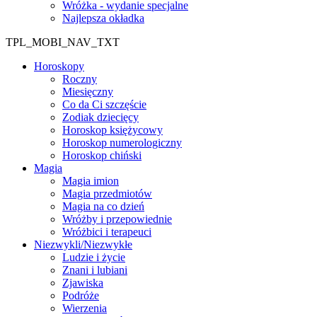
Wróżka - wydanie specjalne
Najlepsza okładka
TPL_MOBI_NAV_TXT
Horoskopy
Roczny
Miesięczny
Co da Ci szczęście
Zodiak dziecięcy
Horoskop księżycowy
Horoskop numerologiczny
Horoskop chiński
Magia
Magia imion
Magia przedmiotów
Magia na co dzień
Wróżby i przepowiednie
Wróżbici i terapeuci
Niezwykli/Niezwykłe
Ludzie i życie
Znani i lubiani
Zjawiska
Podróże
Wierzenia