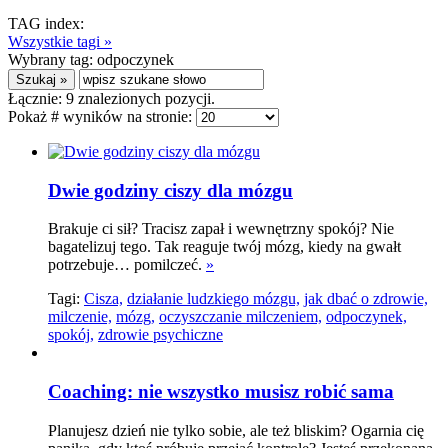
TAG index:
Wszystkie tagi »
Wybrany tag:
odpoczynek
Łącznie:
9
znalezionych pozycji.
Pokaż # wyników na stronie:
Dwie godziny ciszy dla mózgu
Brakuje ci sił? Tracisz zapał i wewnętrzny spokój? Nie
bagatelizuj tego. Tak reaguje twój mózg, kiedy na gwałt
potrzebuje… pomilczeć.
»
Tagi:
Cisza,
działanie ludzkiego mózgu,
jak dbać o zdrowie,
milczenie,
mózg,
oczyszczanie milczeniem,
odpoczynek,
spokój,
zdrowie psychiczne
Coaching: nie wszystko musisz robić sama
Planujesz dzień nie tylko sobie, ale też bliskim? Ogarnia cię