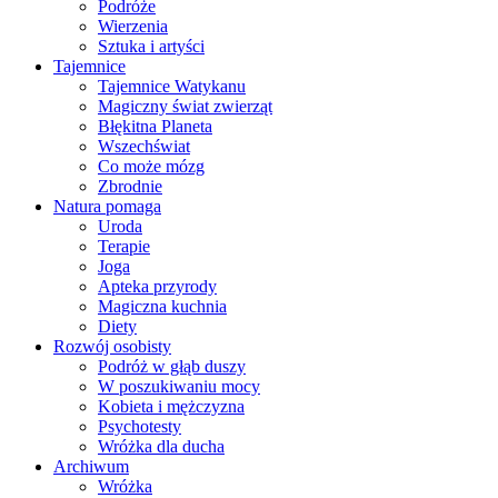
Podróże
Wierzenia
Sztuka i artyści
Tajemnice
Tajemnice Watykanu
Magiczny świat zwierząt
Błękitna Planeta
Wszechświat
Co może mózg
Zbrodnie
Natura pomaga
Uroda
Terapie
Joga
Apteka przyrody
Magiczna kuchnia
Diety
Rozwój osobisty
Podróż w głąb duszy
W poszukiwaniu mocy
Kobieta i mężczyzna
Psychotesty
Wróżka dla ducha
Archiwum
Wróżka