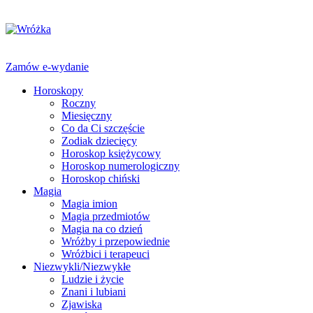
Zamów e-wydanie
Horoskopy
Roczny
Miesięczny
Co da Ci szczęście
Zodiak dziecięcy
Horoskop księżycowy
Horoskop numerologiczny
Horoskop chiński
Magia
Magia imion
Magia przedmiotów
Magia na co dzień
Wróżby i przepowiednie
Wróżbici i terapeuci
Niezwykli/Niezwykłe
Ludzie i życie
Znani i lubiani
Zjawiska