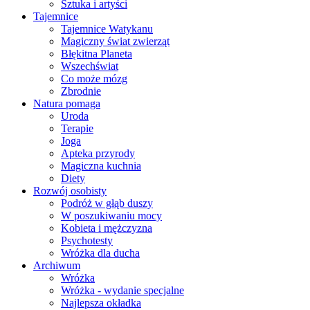
Sztuka i artyści
Tajemnice
Tajemnice Watykanu
Magiczny świat zwierząt
Błękitna Planeta
Wszechświat
Co może mózg
Zbrodnie
Natura pomaga
Uroda
Terapie
Joga
Apteka przyrody
Magiczna kuchnia
Diety
Rozwój osobisty
Podróż w głąb duszy
W poszukiwaniu mocy
Kobieta i mężczyzna
Psychotesty
Wróżka dla ducha
Archiwum
Wróżka
Wróżka - wydanie specjalne
Najlepsza okładka