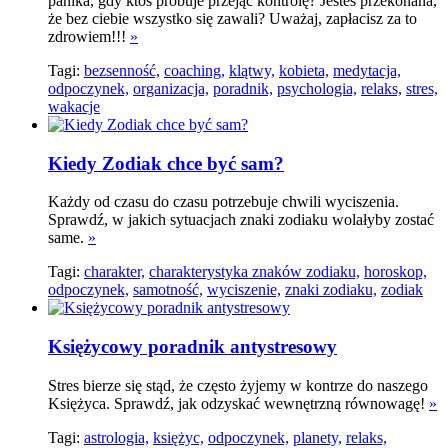
panika, gdy ktoś próbuje przejąć kontrolę? Jesteś przekonana,
że bez ciebie wszystko się zawali? Uważaj, zapłacisz za to
zdrowiem!!!
»
Tagi:
bezsenność,
coaching,
klątwy,
kobieta,
medytacja,
odpoczynek,
organizacja,
poradnik,
psychologia,
relaks,
stres,
wakacje
Kiedy Zodiak chce być ­­sam?
Każdy od czasu do czasu potrzebuje chwili wyciszenia.
Sprawdź, w jakich sytuacjach znaki zodiaku wolałyby zostać
same.
»
Tagi:
charakter,
charakterystyka znaków zodiaku,
horoskop,
odpoczynek,
samotność,
wyciszenie,
znaki zodiaku,
zodiak
Księżycowy poradnik antystresowy
Stres bierze się stąd, że często żyjemy w kontrze do naszego
Księżyca. Sprawdź, jak odzyskać wewnętrzną równowagę!
»
Tagi:
astrologia,
księżyc,
odpoczynek,
planety,
relaks,