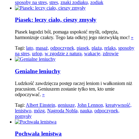
sposoby na stres,
stres,
znaki zodiaku,
zodiak
Piasek: leczy ciało, cieszy zmysły
Piasek łagodzi ból, pomaga uspokoić myśli, odpręża,
harmonizuje czakry. Tego lata odkryj jego niezwykłą moc!
»
Tagi:
lato,
masaż,
odpoczynek,
piasek,
plaża,
relaks,
sposoby
na stres,
urlop,
w zgodzie z naturą,
wakacje,
zdrowie
Genialne leniuchy
Ludzkość zawdzięcza postęp raczej leniom i wałkoniom niż
pracusiom. Geniuszem zostanie tylko ten, kto umie
odpoczywać.
»
Tagi:
Albert Einstein,
geniusze,
John Lennon,
kreatywność,
lenistwo,
mózg,
Nagroda Nobla,
nauka,
odpoczynek,
pomysły
Pochwała lenistwa