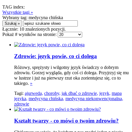
TAG index:
Wszystkie tagi »
Wybrany tag:
medycyna chińska
Łącznie:
10
znalezionych pozycji.
Pokaż # wyników na stronie:
Zdrowie: język powie, co ci dolega
Różowy, sprężysty i wilgotny język świadczy o dobrym
zdrowiu. Gorzej wygląda, gdy coś ci dolega. Przyjrzyj się mu
w lustrze i już na pierwszy rzut oka zorientujesz się, co to
takiego.
»
Tagi:
ajurweda,
choroby,
jak dbać o zdrowie,
język,
mapa
języka,
medycyna chińska,
medycyna niekonwencjonalna,
zdrowie
Kształt twarzy - co mówi o twoim zdrowiu?