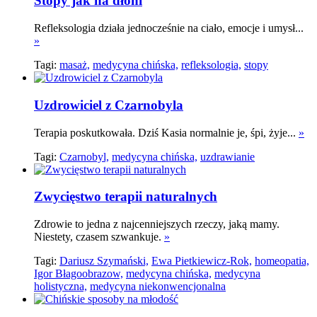
Stopy jak na dłoni
Refleksologia działa jednocześnie na ciało, emocje i umysł...
»
Tagi:
masaż,
medycyna chińska,
refleksologia,
stopy
Uzdrowiciel z Czarnobyla
Terapia poskutkowała. Dziś Kasia normalnie je, śpi, żyje...
»
Tagi:
Czarnobyl,
medycyna chińska,
uzdrawianie
Zwycięstwo terapii naturalnych
Zdrowie to jedna z najcenniejszych rzeczy, jaką mamy.
Niestety, czasem szwankuje.
»
Tagi:
Dariusz Szymański,
Ewa Pietkiewicz-Rok,
homeopatia,
Igor Błagoobrazow,
medycyna chińska,
medycyna
holistyczna,
medycyna niekonwencjonalna