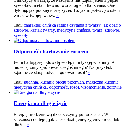
Chińczycy uważają, że każdym z nas rządzi jeden z pięciu
żywiołów: metal, drewno, woda, ogień albo ziemia. One
dyktują, jak podkręcić siłę życia. To, jakim jesteś żywiołem,
widać w twojej twarzy.
»
Tagi:
charakter,
chińska sztuka czytania z twarzy,
jak dbać o
zdrowie,
kształt twarzy,
medycyna chińska,
twarz,
zdrowie,
żywioły
Odporność: hartowanie rosołem
Jedni hartują się lodowatą wodą, inni łykają witaminy. A
może tej zimy spróbować czegoś innego? Na przykład,
zgodnie ze starą tradycją, gotować rosół?
»
Tagi:
kuchnia,
kuchnia pięciu przemian,
magiczna kuchnia,
medycyna chińska,
odporność,
rosół,
wzomcnienie,
zdrowie
Energia na długie życie
Energię urodzeniową dziedziczymy po rodzicach. W
zależności od tego, jak ją eksploatujemy, żyjemy krócej lub
dłużej.
»