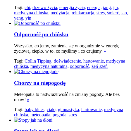
Tagi:
chi,
drzewo życia,
emergia życia,
energia,
jang,
jin,
medycyna chińska,
medytacja,
reinkarnacja,
stres,
śmierć,
tao,
yang,
yin
Odporność po chińsku
Wszystko, co jemy, zamienia się w organizmie w energię
życiową, ciepło, w to, co myślimy i co czujemy.
»
Tagi:
Collin Tipping,
doświadczenie,
hartowanie,
medycyna
chińska,
medycyna naturalna,
odporność,
żeń-szeń
Chorzy na niepogodę
Meteopatia to nadwrażliwość na zmiany pogody. Ale bez
obaw!
»
Tagi:
baby blues,
ciało,
gimnastyka,
hartowanie,
medycyna
chińska,
meteopatia,
pogoda,
stres