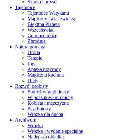
Sztuka i artyści
Tajemnice
Tajemnice Watykanu
Magiczny świat zwierząt
Błękitna Planeta
Wszechświat
Co może mózg
Zbrodnie
Natura pomaga
Uroda
Terapie
Joga
Apteka przyrody
Magiczna kuchnia
Diety
Rozwój osobisty
Podróż w głąb duszy
W poszukiwaniu mocy
Kobieta i mężczyzna
Psychotesty
Wróżka dla ducha
Archiwum
Wróżka
Wróżka - wydanie specjalne
Najlepsza okładka