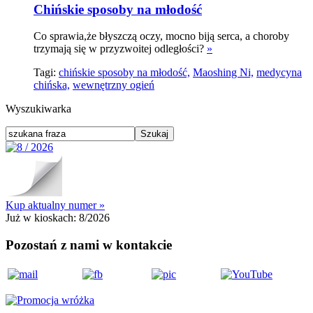
Chińskie sposoby na młodość
Co sprawia,że błyszczą oczy, mocno biją serca, a choroby
trzymają się w przyzwoitej odległości?
»
Tagi:
chińskie sposoby na młodość,
Maoshing Ni,
medycyna
chińska,
wewnętrzny ogień
Wyszukiwarka
Kup aktualny numer »
Już w kioskach:
8/2026
Pozostań z nami w kontakcie