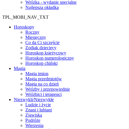
Wróżka - wydanie specjalne
Najlepsza okładka
TPL_MOBI_NAV_TXT
Horoskopy
Roczny
Miesięczny
Co da Ci szczęście
Zodiak dziecięcy
Horoskop księżycowy
Horoskop numerologiczny
Horoskop chiński
Magia
Magia imion
Magia przedmiotów
Magia na co dzień
Wróżby i przepowiednie
Wróżbici i terapeuci
Niezwykli/Niezwykłe
Ludzie i życie
Znani i lubiani
Zjawiska
Podróże
Wierzenia