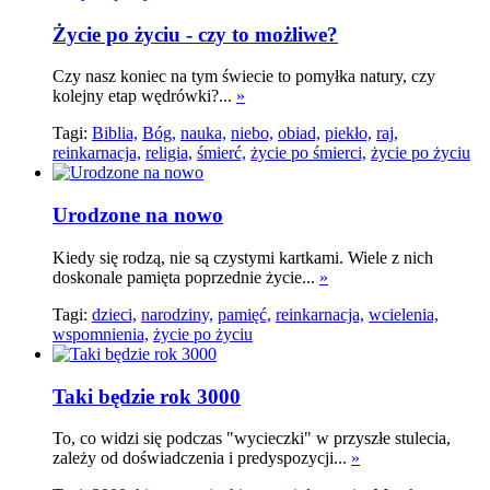
Życie po życiu - czy to możliwe?
Czy nasz koniec na tym świecie to pomyłka natury, czy
kolejny etap wędrówki?...
»
Tagi:
Biblia,
Bóg,
nauka,
niebo,
obiad,
piekło,
raj,
reinkarnacja,
religia,
śmierć,
życie po śmierci,
życie po życiu
Urodzone na nowo
Kiedy się rodzą, nie są czystymi kartkami. Wiele z nich
doskonale pamięta poprzednie życie...
»
Tagi:
dzieci,
narodziny,
pamięć,
reinkarnacja,
wcielenia,
wspomnienia,
życie po życiu
Taki będzie rok 3000
To, co widzi się podczas "wycieczki" w przyszłe stulecia,
zależy od doświadczenia i predyspozycji...
»