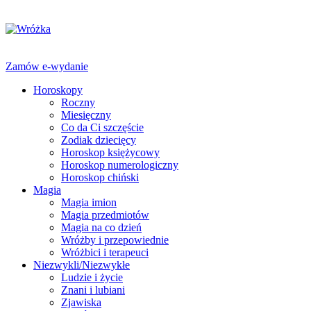
Zamów e-wydanie
Horoskopy
Roczny
Miesięczny
Co da Ci szczęście
Zodiak dziecięcy
Horoskop księżycowy
Horoskop numerologiczny
Horoskop chiński
Magia
Magia imion
Magia przedmiotów
Magia na co dzień
Wróżby i przepowiednie
Wróżbici i terapeuci
Niezwykli/Niezwykłe
Ludzie i życie
Znani i lubiani
Zjawiska