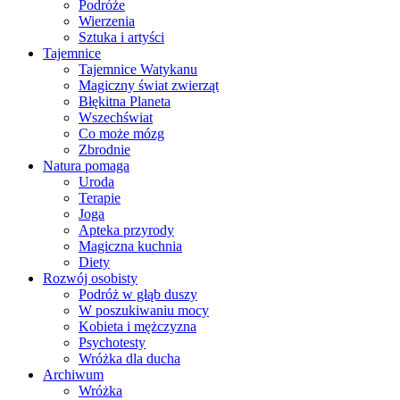
Podróże
Wierzenia
Sztuka i artyści
Tajemnice
Tajemnice Watykanu
Magiczny świat zwierząt
Błękitna Planeta
Wszechświat
Co może mózg
Zbrodnie
Natura pomaga
Uroda
Terapie
Joga
Apteka przyrody
Magiczna kuchnia
Diety
Rozwój osobisty
Podróż w głąb duszy
W poszukiwaniu mocy
Kobieta i mężczyzna
Psychotesty
Wróżka dla ducha
Archiwum
Wróżka