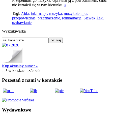
Przepełniała go muzyka. Uprawiał ją z powodzeniem, choć
nie kształcił się w tym kierunku.
»
Tagi:
Aida,
inkarnacje,
muzyka,
muzykoterapia,
przepowiednie,
przeznaczenie,
reinkarnacja,
Sławek Żak,
uzdrawianie
Wyszukiwarka
Kup aktualny numer »
Już w kioskach:
8/2026
Pozostań z nami w kontakcie
Wydawnictwo