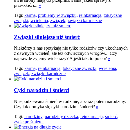
dwie strony mają do przepracowania jakieś sprawy z
przeszłości...
»
Tagi:
karma,
problemy w związku,
reinkarnacja,
toksyczne
związki,
wcielenia,
związek,
związki karmiczne
Związki silniejsze niż śmierć
Niektórzy z nas spotykają nie tylko rodziców czy ukochanych
z dawnych wcieleń, ale też odwiecznych wrogów... Czy
naprawdę żyjemy wiele razy? A jeśli tak, to po co?
»
Tagi:
karma,
reinkarnacja,
toksyczne związki,
wcielenia,
związek,
związki karmiczne
Cykl narodzin i śmierci
Niespodziewana śmierć w rodzinie, a zaraz potem narodziny.
Czy tak domyka się cykl narodzin i śmierci?
»
Tagi:
narodziny,
narodziny dziecka,
reinkarnacja,
śmierć,
życie po śmierci