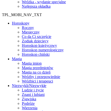
Wróżka - wydanie specjalne
Najlepsza okładka
TPL_MOBI_NAV_TXT
Horoskopy
Roczny
Miesięczny
Co da Ci szczęście
Zodiak dziecięcy
Horoskop księżycowy
Horoskop numerologiczny
Horoskop chiński
Magia
Magia imion
Magia przedmiotów
Magia na co dzień
Wróżby i przepowiednie
Wróżbici i terapeuci
Niezwykli/Niezwykłe
Ludzie i życie
Znani i lubiani
Zjawiska
Podróże
Wierzenia