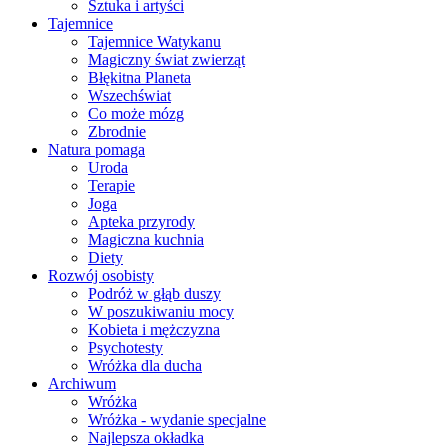
Sztuka i artyści
Tajemnice
Tajemnice Watykanu
Magiczny świat zwierząt
Błękitna Planeta
Wszechświat
Co może mózg
Zbrodnie
Natura pomaga
Uroda
Terapie
Joga
Apteka przyrody
Magiczna kuchnia
Diety
Rozwój osobisty
Podróż w głąb duszy
W poszukiwaniu mocy
Kobieta i mężczyzna
Psychotesty
Wróżka dla ducha
Archiwum
Wróżka
Wróżka - wydanie specjalne
Najlepsza okładka