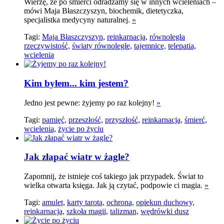
Wierzę, że po śmierci odradzamy się w innych wcieleniach –
mówi Maja Błaszczyszyn, biochemik, dietetyczka,
specjalistka medycyny naturalnej.
»
Tagi:
Maja Błaszczyszyn,
reinkarnacja,
równoległa
rzeczywistość,
światy równoległe,
tajemnice,
telepatia,
wcielenia
Kim byłem... kim jestem?
Jedno jest pewne: żyjemy po raz kolejny!
»
Tagi:
pamięć,
przeszłość,
przyszłość,
reinkarnacja,
śmierć,
wcielenia,
życie po życiu
Jak złapać wiatr w żagle?
Zapomnij, że istnieje coś takiego jak przypadek. Świat to
wielka otwarta księga. Jak ją czytać, podpowie ci magia.
»
Tagi:
amulet,
karty tarota,
ochrona,
opiekun duchowy,
reinkarnacja,
szkoła magii,
talizman,
wędrówki dusz