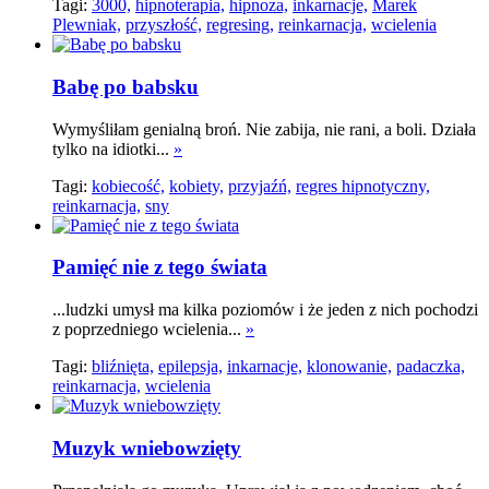
Tagi:
3000,
hipnoterapia,
hipnoza,
inkarnacje,
Marek
Plewniak,
przyszłość,
regresing,
reinkarnacja,
wcielenia
Babę po babsku
Wymyśliłam genialną broń. Nie zabija, nie rani, a boli. Działa
tylko na idiotki...
»
Tagi:
kobiecość,
kobiety,
przyjaźń,
regres hipnotyczny,
reinkarnacja,
sny
Pamięć nie z tego świata
...ludzki umysł ma kilka poziomów i że jeden z nich pochodzi
z poprzedniego wcielenia...
»
Tagi:
bliźnięta,
epilepsja,
inkarnacje,
klonowanie,
padaczka,
reinkarnacja,
wcielenia
Muzyk wniebowzięty