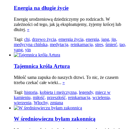
Energia na długie życie
Energię urodzeniową dziedziczymy po rodzicach. W
zależności od tego, jak ją eksploatujemy, żyjemy krócej lub
dłużej.
»
Tagi:
chi,
drzewo życia,
emergia życia,
energia,
jang,
jin,
medycyna chińska,
medytacja,
reinkarnacja,
stres,
śmierć,
tao,
yang,
yin
Tajemnica króla Artura
Miłość sama zapuka do naszych drzwi. To nic, że czasem
trzeba czekać całe wieki...
»
Tagi:
historia,
kobieta i mężczyzna,
legendy,
miecz w
kamieniu,
miłość,
przeszłość,
reinkarnacja,
wcielenia,
wierzenia,
Włochy,
zmiana
W średniowieczu byłam zakonnicą