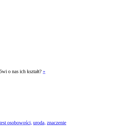
wi o nas ich kształt?
»
test osobowości,
uroda,
znaczenie