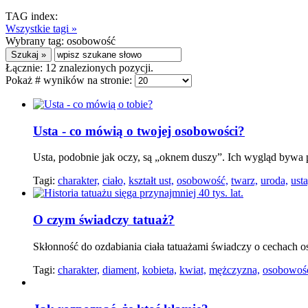
TAG index:
Wszystkie tagi »
Wybrany tag:
osobowość
Łącznie:
12
znalezionych pozycji.
Pokaż # wyników na stronie:
Usta - co mówią o twojej osobowości?
Usta, podobnie jak oczy, są „oknem duszy”. Ich wygląd bywa 
Tagi:
charakter,
ciało,
kształt ust,
osobowość,
twarz,
uroda,
usta
O czym świadczy tatuaż?
Skłonność do ozdabiania ciała tatuażami świadczy o cechach 
Tagi:
charakter,
diament,
kobieta,
kwiat,
mężczyzna,
osobowoś