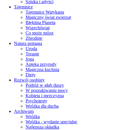
Sztuka i artyści
Tajemnice
Tajemnice Watykanu
Magiczny świat zwierząt
Błękitna Planeta
Wszechświat
Co może mózg
Zbrodnie
Natura pomaga
Uroda
Terapie
Joga
Apteka przyrody
Magiczna kuchnia
Diety
Rozwój osobisty
Podróż w głąb duszy
W poszukiwaniu mocy
Kobieta i mężczyzna
Psychotesty
Wróżka dla ducha
Archiwum
Wróżka
Wróżka - wydanie specjalne
Najlepsza okładka