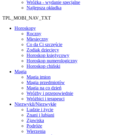
Wróżka - wydanie specjalne
Najlepsza okładka
TPL_MOBI_NAV_TXT
Horoskopy
Roczny
Miesięczny
Co da Ci szczęście
Zodiak dziecięcy
Horoskop księżycowy
Horoskop numerologiczny
Horoskop chiński
Magia
Magia imion
Magia przedmiotów
Magia na co dzień
Wróżby i przepowiednie
Wróżbici i terapeuci
Niezwykli/Niezwykłe
Ludzie i życie
Znani i lubiani
Zjawiska
Podróże
Wierzenia