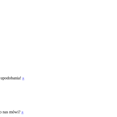
e upodobania!
»
o o nas mówi?
»