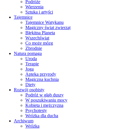
Podróże
Wierzenia
Sztuka i artyści
Tajemnice
Tajemnice Watykanu
Magiczny świat zwierząt
Błękitna Planeta
Wszechświat
Co może mózg
Zbrodnie
Natura pomaga
Uroda
Terapie
Joga
Apteka przyrody
Magiczna kuchnia
Diety
Rozwój osobisty
Podróż w głąb duszy
W poszukiwaniu mocy
Kobieta i mężczyzna
Psychotesty
Wróżka dla ducha
Archiwum
Wróżka