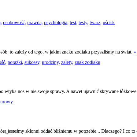
,
osobowość,
prawda,
psychologia,
test,
testy,
twarz,
uścisk
posób, to zależy od tego, w jakim znaku zodiaku przyszliśmy na świat.
»
ść,
porażki,
sukcesy,
urodziny,
zalety,
znak zodiaku
albo wtyka nos w nie swoje sprawy. A nawet ujawnić skrywane łóżkow
biurowy
którą jesteśmy skłonni oddać bliźniemu w potrzebie... Dlaczego? I co t