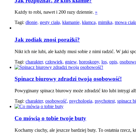
Jak rozpoznać, że ktoś kłamie?
Każdy to robi, nawet i 200 razy dziennie.
»
Tagi:
dłonie,
gesty ciała,
kłamanie,
kłamca,
mimika,
mowa ciała
Jak zodiak znosi porażki?
Nikt ich nie lubi, ale każdy musi sobie z nimi radzić. W jaki s
Tagi:
charakter,
człowiek,
gniew,
horoskopy,
los,
opis,
osobowo
Spinacz biurowy zdradzi twoją osobowość!
Powyginany spinacz biurowy może zdradzić kto lubi intrygi 
Tagi:
charakter,
osobowość,
psychologia,
psychotest,
spinacz 
Co mówią o tobie twoje buty
Kochamy ciuchy, ale jeszcze bardziej buty. To ostatnia rzecz, 