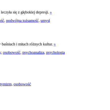
leczyła się z głębokiej depresji.
»
ść,
podwójna tożsamość,
umysł
 baśniach i mitach różnych kultur.
»
y,
osobowość,
psychoanaliza,
psychologia
tymizm,
osobowość