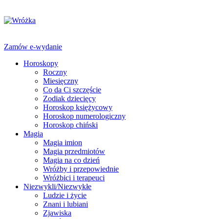
Zamów e-wydanie
Horoskopy
Roczny
Miesięczny
Co da Ci szczęście
Zodiak dziecięcy
Horoskop księżycowy
Horoskop numerologiczny
Horoskop chiński
Magia
Magia imion
Magia przedmiotów
Magia na co dzień
Wróżby i przepowiednie
Wróżbici i terapeuci
Niezwykli/Niezwykłe
Ludzie i życie
Znani i lubiani
Zjawiska