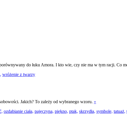
porównywany do łuku Amora. I kto wie, czy nie ma w tym racji. Co mó
,
wróżenie z twarzy
osobowości. Jakich? To zależy od wybranego wzoru.
»
ć,
ozdabianie ciała,
pajęczyna,
piękno,
ptak,
skrzydła,
symbole,
tatuaż,