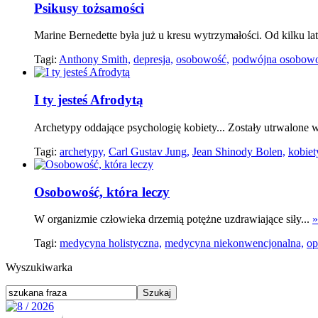
Psikusy tożsamości
Marine Bernedette była już u kresu wytrzymałości. Od kilku lat 
Tagi:
Anthony Smith,
depresja,
osobowość,
podwójna osobowo
I ty jesteś Afrodytą
Archetypy oddające psychologię kobiety... Zostały utrwalone w
Tagi:
archetypy,
Carl Gustav Jung,
Jean Shinody Bolen,
kobiet
Osobowość, która leczy
W organizmie człowieka drzemią potężne uzdrawiające siły...
»
Tagi:
medycyna holistyczna,
medycyna niekonwencjonalna,
op
Wyszukiwarka