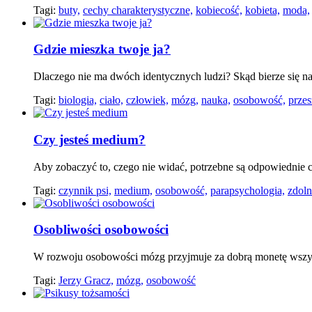
Tagi:
buty,
cechy charakterystyczne,
kobiecość,
kobieta,
moda,
Gdzie mieszka twoje ja?
Dlaczego nie ma dwóch identycznych ludzi? Skąd bierze się n
Tagi:
biologia,
ciało,
człowiek,
mózg,
nauka,
osobowość,
przes
Czy jesteś medium?
Aby zobaczyć to, czego nie widać, potrzebne są odpowiednie
Tagi:
czynnik psi,
medium,
osobowość,
parapsychologia,
zdoln
Osobliwości osobowości
W rozwoju osobowości mózg przyjmuje za dobrą monetę wszys
Tagi:
Jerzy Gracz,
mózg,
osobowość