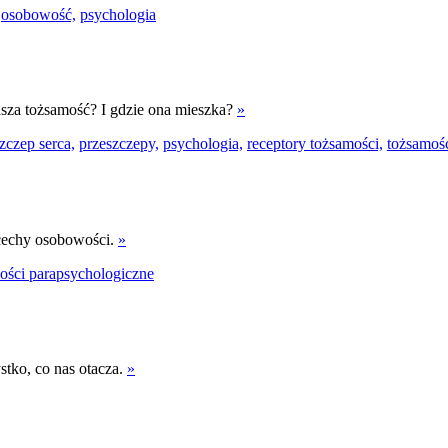
osobowość,
psychologia
asza tożsamość? I gdzie ona mieszka?
»
zczep serca,
przeszczepy,
psychologia,
receptory tożsamości,
tożsamoś
 cechy osobowości.
»
ości parapsychologiczne
tko, co nas otacza.
»