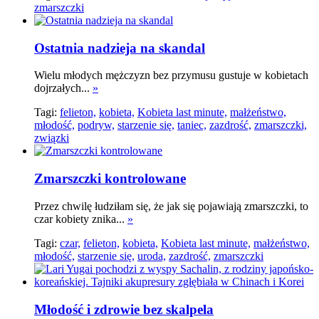
zmarszczki
Ostatnia nadzieja na skandal
Wielu młodych mężczyzn bez przymusu gustuje w kobietach
dojrzałych...
»
Tagi:
felieton,
kobieta,
Kobieta last minute,
małżeństwo,
młodość,
podryw,
starzenie się,
taniec,
zazdrość,
zmarszczki,
związki
Zmarszczki kontrolowane
Przez chwilę łudziłam się, że jak się pojawiają zmarszczki, to
czar kobiety znika...
»
Tagi:
czar,
felieton,
kobieta,
Kobieta last minute,
małżeństwo,
młodość,
starzenie się,
uroda,
zazdrość,
zmarszczki
Młodość i zdrowie bez skalpela