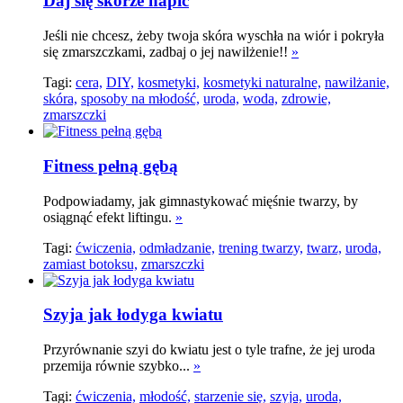
Daj się skórze napić
Jeśli nie chcesz, żeby twoja skóra wyschła na wiór i pokryła
się zmarszczkami, zadbaj o jej nawilżenie!!
»
Tagi:
cera,
DIY,
kosmetyki,
kosmetyki naturalne,
nawilżanie,
skóra,
sposoby na młodość,
uroda,
woda,
zdrowie,
zmarszczki
Fitness pełną gębą
Podpowiadamy, jak gimnastykować mięśnie twarzy, by
osiągnąć efekt liftingu.
»
Tagi:
ćwiczenia,
odmładzanie,
trening twarzy,
twarz,
uroda,
zamiast botoksu,
zmarszczki
Szyja jak łodyga kwiatu
Przyrównanie szyi do kwiatu jest o tyle trafne, że jej uroda
przemija równie szybko...
»
Tagi:
ćwiczenia,
młodość,
starzenie się,
szyja,
uroda,