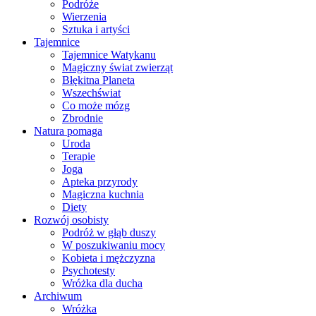
Podróże
Wierzenia
Sztuka i artyści
Tajemnice
Tajemnice Watykanu
Magiczny świat zwierząt
Błękitna Planeta
Wszechświat
Co może mózg
Zbrodnie
Natura pomaga
Uroda
Terapie
Joga
Apteka przyrody
Magiczna kuchnia
Diety
Rozwój osobisty
Podróż w głąb duszy
W poszukiwaniu mocy
Kobieta i mężczyzna
Psychotesty
Wróżka dla ducha
Archiwum
Wróżka