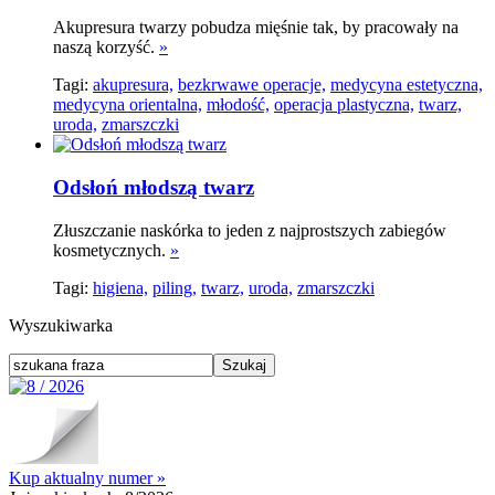
Akupresura twarzy pobudza mięśnie tak, by pracowały na
naszą korzyść.
»
Tagi:
akupresura,
bezkrwawe operacje,
medycyna estetyczna,
medycyna orientalna,
młodość,
operacja plastyczna,
twarz,
uroda,
zmarszczki
Odsłoń młodszą twarz
Złuszczanie naskórka to jeden z najprostszych zabiegów
kosmetycznych.
»
Tagi:
higiena,
piling,
twarz,
uroda,
zmarszczki
Wyszukiwarka
Kup aktualny numer »