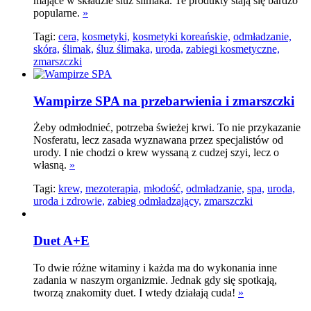
mające w składzie śluz ślimaka. Te produkty stają się bardzo
popularne.
»
Tagi:
cera,
kosmetyki,
kosmetyki koreańskie,
odmładzanie,
skóra,
ślimak,
śluz ślimaka,
uroda,
zabiegi kosmetyczne,
zmarszczki
Wampirze SPA na przebarwienia i zmarszczki
Żeby odmłodnieć, potrzeba świeżej krwi. To nie przykazanie
Nosferatu, lecz zasada wyznawana przez specjalistów od
urody. I nie chodzi o krew wyssaną z cudzej szyi, lecz o
własną.
»
Tagi:
krew,
mezoterapia,
młodość,
odmładzanie,
spa,
uroda,
uroda i zdrowie,
zabieg odmładzający,
zmarszczki
Duet A+E
To dwie różne witaminy i każda ma do wykonania inne
zadania w naszym organizmie. Jednak gdy się spotkają,
tworzą znakomity duet. I wtedy działają cuda!
»