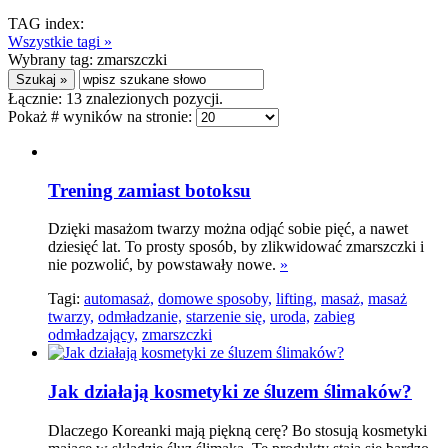
TAG index:
Wszystkie tagi »
Wybrany tag:
zmarszczki
Łącznie:
13
znalezionych pozycji.
Pokaż # wyników na stronie:
Trening zamiast botoksu
Dzięki masażom twarzy można odjąć sobie pięć, a nawet
dziesięć lat. To prosty sposób, by zlikwidować zmarszczki i
nie pozwolić, by powstawały nowe.
»
Tagi:
automasaż,
domowe sposoby,
lifting,
masaż,
masaż
twarzy,
odmładzanie,
starzenie się,
uroda,
zabieg
odmładzający,
zmarszczki
Jak działają kosmetyki ze śluzem ślimaków?
Dlaczego Koreanki mają piękną cerę? Bo stosują kosmetyki