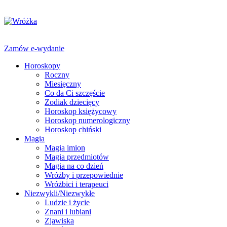
Zamów e-wydanie
Horoskopy
Roczny
Miesięczny
Co da Ci szczęście
Zodiak dziecięcy
Horoskop księżycowy
Horoskop numerologiczny
Horoskop chiński
Magia
Magia imion
Magia przedmiotów
Magia na co dzień
Wróżby i przepowiednie
Wróżbici i terapeuci
Niezwykli/Niezwykłe
Ludzie i życie
Znani i lubiani
Zjawiska