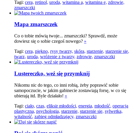
Tagi:
cera,
retinol,
uroda,
witamina a,
witamina e,
zdrowie,
zmarszczki
Mapa zmarszczek
Co o tobie mówią twoje... zmarszczki? Sprawdź, może
dowiesz się o sobie czegoś nowego?
»
Tagi:
cera,
piękno,
rysy twarzy,
skóra,
starzenie,
starzenie się,
twarz,
uroda,
wróżenie z twarzy,
zdrowie,
zmarszczki
Lustereczko, weź się przymknij
Nikomu nic do tego, co inni robią, żeby poprawić sobie
samopoczucie, w jakim gabinecie zostawiają forsę, w co się
ubierają itd. Byle działało!
»
Tagi:
ciało,
czas,
eliksir młodości,
energia,
młodość,
operacja
plastyczna,
psychologia,
starzenie,
starzenie się,
sylwetka,
witalność,
zabieg odmładzający,
zmarszczki