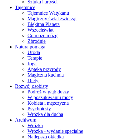
Sztuka i artyści
Tajemnice
Tajemnice Watykanu
Magiczny świat zwierząt
Błękitna Planeta
Wszechświat
Co może mózg
Zbrodnie
Natura pomaga
Uroda
Terapie
Joga
Apteka przyrody
Magiczna kuchnia
Diety
Rozwój osobisty
Podróż w głąb duszy
W poszukiwaniu mocy
Kobieta i mężczyzna
Psychotesty
Wróżka dla ducha
Archiwum
Wróżka
Wróżka - wydanie specjalne
Najlepsza okładka