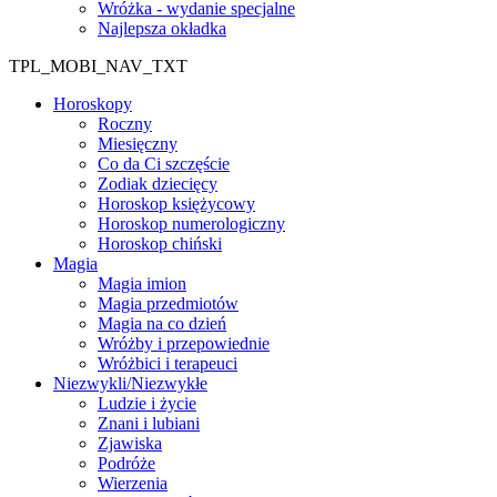
Wróżka - wydanie specjalne
Najlepsza okładka
TPL_MOBI_NAV_TXT
Horoskopy
Roczny
Miesięczny
Co da Ci szczęście
Zodiak dziecięcy
Horoskop księżycowy
Horoskop numerologiczny
Horoskop chiński
Magia
Magia imion
Magia przedmiotów
Magia na co dzień
Wróżby i przepowiednie
Wróżbici i terapeuci
Niezwykli/Niezwykłe
Ludzie i życie
Znani i lubiani
Zjawiska
Podróże
Wierzenia