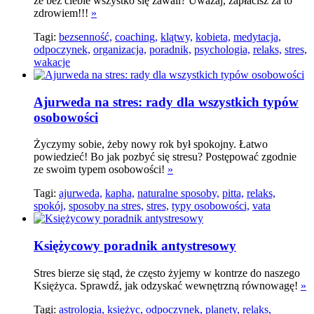
że bez ciebie wszystko się zawali? Uważaj, zapłacisz za to
zdrowiem!!!
»
Tagi:
bezsenność,
coaching,
klątwy,
kobieta,
medytacja,
odpoczynek,
organizacja,
poradnik,
psychologia,
relaks,
stres,
wakacje
Ajurweda na stres: rady dla wszystkich typów
osobowości
Życzymy sobie, żeby nowy rok był spokojny. Łatwo
powiedzieć! Bo jak pozbyć się stresu? Postępować zgodnie
ze swoim typem osobowości!
»
Tagi:
ajurweda,
kapha,
naturalne sposoby,
pitta,
relaks,
spokój,
sposoby na stres,
stres,
typy osobowości,
vata
Księżycowy poradnik antystresowy
Stres bierze się stąd, że często żyjemy w kontrze do naszego
Księżyca. Sprawdź, jak odzyskać wewnętrzną równowagę!
»
Tagi:
astrologia,
księżyc,
odpoczynek,
planety,
relaks,