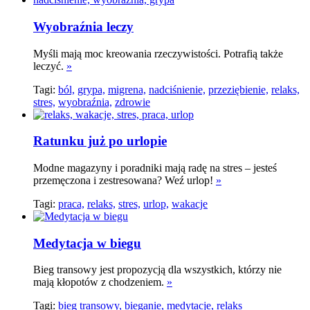
Wyobraźnia leczy
Myśli mają moc kreowania rzeczywistości. Potrafią także
leczyć.
»
Tagi:
ból,
grypa,
migrena,
nadciśnienie,
przeziębienie,
relaks,
stres,
wyobraźnia,
zdrowie
Ratunku już po urlopie
Modne magazyny i poradniki mają radę na stres – jesteś
przemęczona i zestresowana? Weź urlop!
»
Tagi:
praca,
relaks,
stres,
urlop,
wakacje
Medytacja w biegu
Bieg transowy jest propozycją dla wszystkich, którzy nie
mają kłopotów z chodzeniem.
»
Tagi:
bieg transowy,
bieganie,
medytacje,
relaks