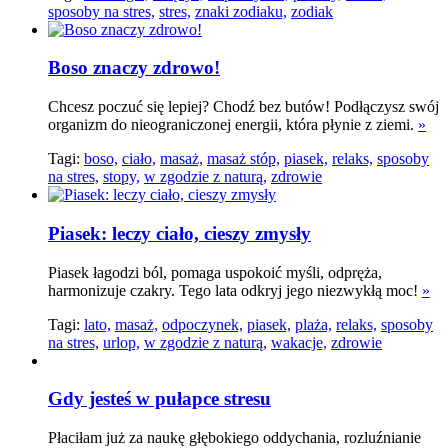
sposoby na stres,
stres,
znaki zodiaku,
zodiak
Boso znaczy zdrowo!
Chcesz poczuć się lepiej? Chodź bez butów! Podłączysz swój
organizm do nieograniczonej energii, która płynie z ziemi.
»
Tagi:
boso,
ciało,
masaż,
masaż stóp,
piasek,
relaks,
sposoby
na stres,
stopy,
w zgodzie z naturą,
zdrowie
Piasek: leczy ciało, cieszy zmysły
Piasek łagodzi ból, pomaga uspokoić myśli, odpręża,
harmonizuje czakry. Tego lata odkryj jego niezwykłą moc!
»
Tagi:
lato,
masaż,
odpoczynek,
piasek,
plaża,
relaks,
sposoby
na stres,
urlop,
w zgodzie z naturą,
wakacje,
zdrowie
Gdy jesteś w pułapce stresu
Płaciłam już za naukę głębokiego oddychania, rozluźnianie