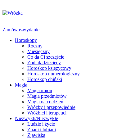
Zamów e-wydanie
Horoskopy
Roczny
Miesięczny
Co da Ci szczęście
Zodiak dziecięcy
Horoskop księżycowy
Horoskop numerologiczny
Horoskop chiński
Magia
Magia imion
Magia przedmiotów
Magia na co dzień
Wróżby i przepowiednie
Wróżbici i terapeuci
Niezwykli/Niezwykłe
Ludzie i życie
Znani i lubiani
Zjawiska