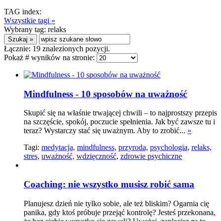
TAG index:
Wszystkie tagi »
Wybrany tag:
relaks
Łącznie:
19
znalezionych pozycji.
Pokaż # wyników na stronie:
Mindfulness - 10 sposobów na uważność
Skupić się na właśnie trwającej chwili – to najprostszy przepis
na szczęście, spokój, poczucie spełnienia. Jak być zawsze tu i
teraz? Wystarczy stać się uważnym. Aby to zrobić...
»
Tagi:
medytacja,
mindfulness,
przyroda,
psychologia,
relaks,
stres,
uważność,
wdzięczność,
zdrowie psychiczne
Coaching: nie wszystko musisz robić sama
Planujesz dzień nie tylko sobie, ale też bliskim? Ogarnia cię
panika, gdy ktoś próbuje przejąć kontrolę? Jesteś przekonana,