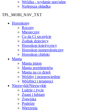
Wróżka - wydanie specjalne
Najlepsza okładka
TPL_MOBI_NAV_TXT
Horoskopy
Roczny
Miesięczny
Co da Ci szczęście
Zodiak dziecięcy
Horoskop księżycowy
Horoskop numerologiczny
Horoskop chiński
Magia
Magia imion
Magia przedmiotów
Magia na co dzień
Wróżby i przepowiednie
Wróżbici i terapeuci
Niezwykli/Niezwykłe
Ludzie i życie
Znani i lubiani
Zjawiska
Podróże
Wierzenia