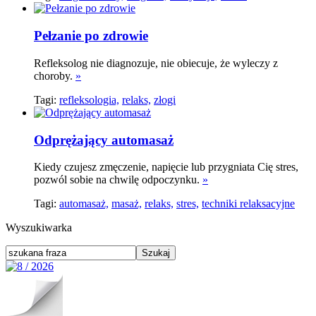
Pełzanie po zdrowie
Refleksolog nie diagnozuje, nie obiecuje, że wyleczy z
choroby.
»
Tagi:
refleksologia,
relaks,
złogi
Odprężający automasaż
Kiedy czujesz zmęczenie, napięcie lub przygniata Cię stres,
pozwól sobie na chwilę odpoczynku.
»
Tagi:
automasaż,
masaż,
relaks,
stres,
techniki relaksacyjne
Wyszukiwarka