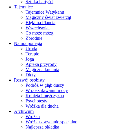
Sztuka i artyści
Tajemnice
Tajemnice Watykanu
Magiczny świat zwierząt
Błękitna Planeta
Wszechświat
Co może mózg
Zbrodnie
Natura pomaga
Uroda
Terapie
Joga
Apteka przyrody
Magiczna kuchnia
Diety
Rozwój osobisty
Podróż w głąb duszy
W poszukiwaniu mocy
Kobieta i mężczyzna
Psychotesty
Wróżka dla ducha
Archiwum
Wróżka
Wróżka - wydanie specjalne
Najlepsza okładka