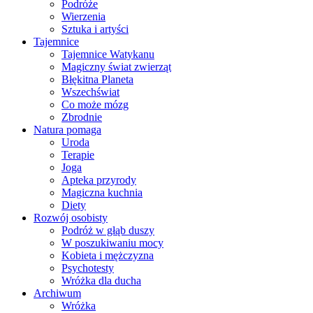
Podróże
Wierzenia
Sztuka i artyści
Tajemnice
Tajemnice Watykanu
Magiczny świat zwierząt
Błękitna Planeta
Wszechświat
Co może mózg
Zbrodnie
Natura pomaga
Uroda
Terapie
Joga
Apteka przyrody
Magiczna kuchnia
Diety
Rozwój osobisty
Podróż w głąb duszy
W poszukiwaniu mocy
Kobieta i mężczyzna
Psychotesty
Wróżka dla ducha
Archiwum
Wróżka