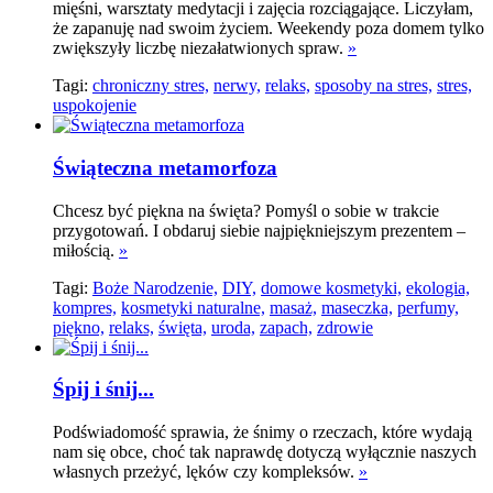
mięśni, warsztaty medytacji i zajęcia rozciągające. Liczyłam,
że zapanuję nad swoim życiem. Weekendy poza domem tylko
zwiększyły liczbę niezałatwionych spraw.
»
Tagi:
chroniczny stres,
nerwy,
relaks,
sposoby na stres,
stres,
uspokojenie
Świąteczna metamorfoza
Chcesz być piękna na święta? Pomyśl o sobie w trakcie
przygotowań. I obdaruj siebie najpiękniejszym prezentem –
miłością.
»
Tagi:
Boże Narodzenie,
DIY,
domowe kosmetyki,
ekologia,
kompres,
kosmetyki naturalne,
masaż,
maseczka,
perfumy,
piękno,
relaks,
święta,
uroda,
zapach,
zdrowie
Śpij i śnij...
Podświadomość sprawia, że śnimy o rzeczach, które wydają
nam się obce, choć tak naprawdę dotyczą wyłącznie naszych
własnych przeżyć, lęków czy kompleksów.
»