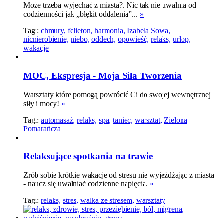
Może trzeba wyjechać z miasta?. Nic tak nie uwalnia od
codzienności jak „błękit oddalenia”...
»
Tagi:
chmury,
felieton,
harmonia,
Izabela Sowa,
nicnierobienie,
niebo,
oddech,
opowieść,
relaks,
urlop,
wakacje
MOC, Ekspresja - Moja Siła Tworzenia
Warsztaty które pomogą powrócić Ci do swojej wewnętrznej
siły i mocy!
»
Tagi:
automasaż,
relaks,
spa,
taniec,
warsztat,
Zielona
Pomarańcza
Relaksujące spotkania na trawie
Zrób sobie krótkie wakacje od stresu nie wyjeżdżając z miasta
- naucz się uwalniać codzienne napięcia.
»
Tagi:
relaks,
stres,
walka ze stresem,
warsztaty