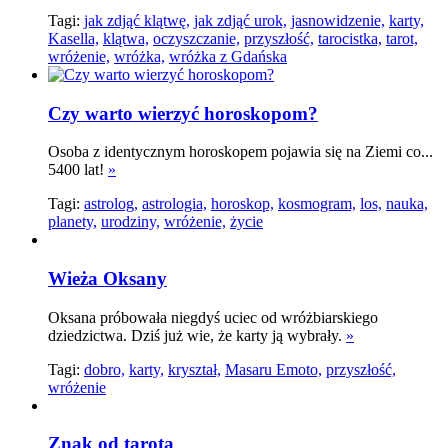
Tagi:
jak zdjąć klątwę,
jak zdjąć urok,
jasnowidzenie,
karty,
Kasella,
klątwa,
oczyszczanie,
przyszłość,
tarocistka,
tarot,
wróżenie,
wróżka,
wróżka z Gdańska
Czy warto wierzyć horoskopom?
Osoba z identycznym horoskopem pojawia się na Ziemi co...
5400 lat!
»
Tagi:
astrolog,
astrologia,
horoskop,
kosmogram,
los,
nauka,
planety,
urodziny,
wróżenie,
życie
Wieża Oksany
Oksana próbowała niegdyś uciec od wróżbiarskiego
dziedzictwa. Dziś już wie, że karty ją wybrały.
»
Tagi:
dobro,
karty,
kryształ,
Masaru Emoto,
przyszłość,
wróżenie
Znak od tarota