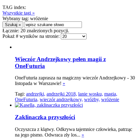
TAG index:
Wszystkie tagi »
Wybrany tag:
wróżenie
Łącznie:
20
znalezionych pozycji.
Pokaż # wyników na stronie:
Wieczór Andrzejkowy pełen magii z
OneFuturia
OneFuturia zaprasza na magiczny wieczór Andrzejkowy - 30
listopada w Warszawie!
»
Tagi:
andrzejki,
andrzejki 2018,
lanie wosku,
magia,
OneFuturia,
wieczór andrzejkowy,
wróżby,
wróżenie
Zaklinaczka przyszłości
Oczyszcza z klątwy. Odkrywa tajemnice człowieka, patrząc
na jego pismo. Odwraca zły los...
»