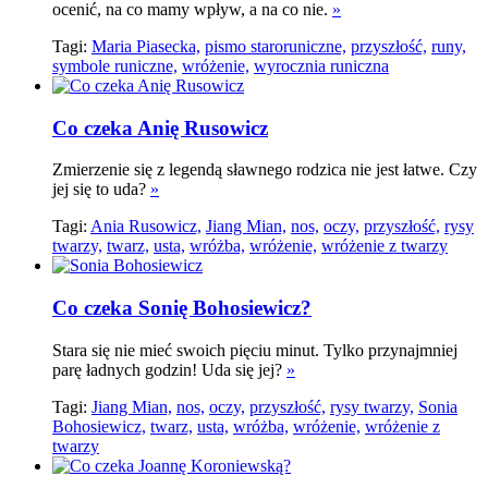
ocenić, na co mamy wpływ, a na co nie.
»
Tagi:
Maria Piasecka,
pismo staroruniczne,
przyszłość,
runy,
symbole runiczne,
wróżenie,
wyrocznia runiczna
Co czeka Anię Rusowicz
Zmierzenie się z legendą sławnego rodzica nie jest łatwe. Czy
jej się to uda?
»
Tagi:
Ania Rusowicz,
Jiang Mian,
nos,
oczy,
przyszłość,
rysy
twarzy,
twarz,
usta,
wróżba,
wróżenie,
wróżenie z twarzy
Co czeka Sonię Bohosiewicz?
Stara się nie mieć swoich pięciu minut. Tylko przynajmniej
parę ładnych godzin! Uda się jej?
»
Tagi:
Jiang Mian,
nos,
oczy,
przyszłość,
rysy twarzy,
Sonia
Bohosiewicz,
twarz,
usta,
wróżba,
wróżenie,
wróżenie z
twarzy