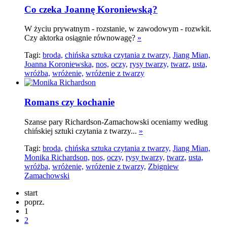
Co czeka Joannę Koroniewską?
W życiu prywatnym - rozstanie, w zawodowym - rozwkit.
Czy aktorka osiągnie równowagę?
»
Tagi:
broda,
chińska sztuka czytania z twarzy,
Jiang Mian,
Joanna Koroniewska,
nos,
oczy,
rysy twarzy,
twarz,
usta,
wróżba,
wróżenie,
wróżenie z twarzy
Romans czy kochanie
Szanse pary Richardson-Zamachowski oceniamy według
chińskiej sztuki czytania z twarzy...
»
Tagi:
broda,
chińska sztuka czytania z twarzy,
Jiang Mian,
Monika Richardson,
nos,
oczy,
rysy twarzy,
twarz,
usta,
wróżba,
wróżenie,
wróżenie z twarzy,
Zbigniew
Zamachowski
start
poprz.
1
2