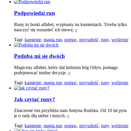
Podpowiedzi run
Runy to boski alfabet, wypisany na kamieniach. Trzeba tylko
nauczyć się rozumieć ich mowę.
»
Tagi:
kamienie,
magia run,
pomoc,
przyszłość,
runy,
wróżenie
Podoba mi się dwóch
Magiczny alfabet, który dał ludziom bóg Odyn, pomaga
podejmować trudne decyzje.
»
Tagi:
kamienie,
magia run,
pomoc,
przyszłość,
runy,
wróżenie
Jak czytać runy?
Znaczenie run przybliża nam Justyna Rudzka. Od 10 lat pyta
je o rady dla siebie i innych.
»
Tagi:
kamienie,
magia run,
pomoc,
przyszłość,
runy,
wróżenie