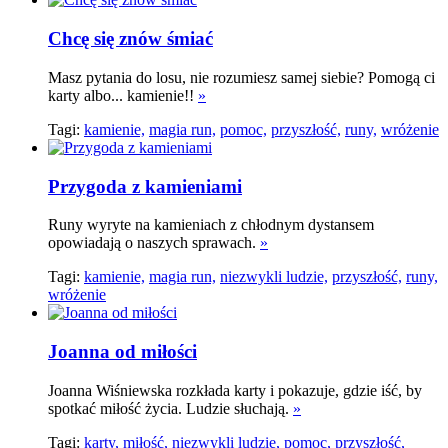
Chcę się znów śmiać
Masz pytania do losu, nie rozumiesz samej siebie? Pomogą ci
karty albo... kamienie!!
»
Tagi:
kamienie,
magia run,
pomoc,
przyszłość,
runy,
wróżenie
Przygoda z kamieniami
Runy wyryte na kamieniach z chłodnym dystansem
opowiadają o naszych sprawach.
»
Tagi:
kamienie,
magia run,
niezwykli ludzie,
przyszłość,
runy,
wróżenie
Joanna od miłości
Joanna Wiśniewska rozkłada karty i pokazuje, gdzie iść, by
spotkać miłość życia. Ludzie słuchają.
»
Tagi:
karty,
miłość,
niezwykli ludzie,
pomoc,
przyszłość,