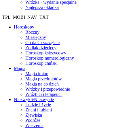
Wróżka - wydanie specjalne
Najlepsza okładka
TPL_MOBI_NAV_TXT
Horoskopy
Roczny
Miesięczny
Co da Ci szczęście
Zodiak dziecięcy
Horoskop księżycowy
Horoskop numerologiczny
Horoskop chiński
Magia
Magia imion
Magia przedmiotów
Magia na co dzień
Wróżby i przepowiednie
Wróżbici i terapeuci
Niezwykli/Niezwykłe
Ludzie i życie
Znani i lubiani
Zjawiska
Podróże
Wierzenia