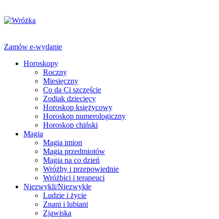
Zamów e-wydanie
Horoskopy
Roczny
Miesięczny
Co da Ci szczęście
Zodiak dziecięcy
Horoskop księżycowy
Horoskop numerologiczny
Horoskop chiński
Magia
Magia imion
Magia przedmiotów
Magia na co dzień
Wróżby i przepowiednie
Wróżbici i terapeuci
Niezwykli/Niezwykłe
Ludzie i życie
Znani i lubiani
Zjawiska