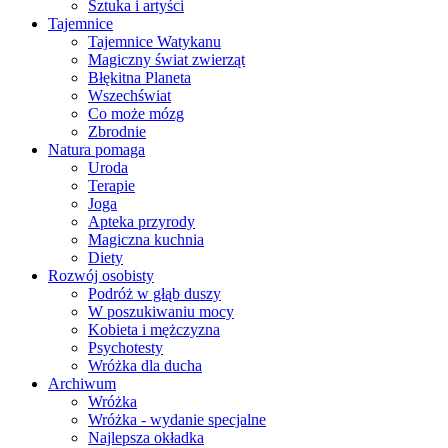
Sztuka i artyści
Tajemnice
Tajemnice Watykanu
Magiczny świat zwierząt
Błękitna Planeta
Wszechświat
Co może mózg
Zbrodnie
Natura pomaga
Uroda
Terapie
Joga
Apteka przyrody
Magiczna kuchnia
Diety
Rozwój osobisty
Podróż w głąb duszy
W poszukiwaniu mocy
Kobieta i mężczyzna
Psychotesty
Wróżka dla ducha
Archiwum
Wróżka
Wróżka - wydanie specjalne
Najlepsza okładka