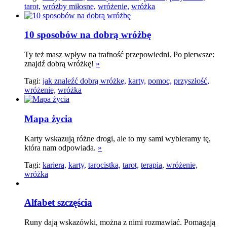
tarot,
wróżby miłosne,
wróżenie,
wróżka
10 sposobów na dobrą wróżbę
Ty też masz wpływ na trafność przepowiedni. Po pierwsze:
znajdź dobrą wróżkę!
»
Tagi:
jak znaleźć dobrą wróżkę,
karty,
pomoc,
przyszłość,
wróżenie,
wróżka
Mapa życia
Karty wskazują różne drogi, ale to my sami wybieramy tę,
która nam odpowiada.
»
Tagi:
kariera,
karty,
tarocistka,
tarot,
terapia,
wróżenie,
wróżka
Alfabet szczęścia
Runy dają wskazówki, można z nimi rozmawiać. Pomagają