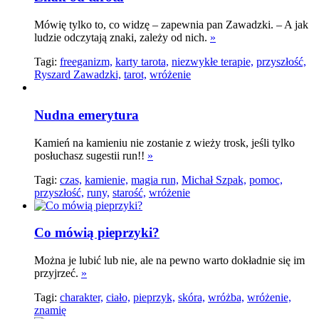
Mówię tylko to, co widzę – zapewnia pan Zawadzki.­ – A jak
ludzie odczytają znaki, zależy od nich.
»
Tagi:
freeganizm,
karty tarota,
niezwykłe terapie,
przyszłość,
Ryszard Zawadzki,
tarot,
wróżenie
Nudna emerytura
Kamień na kamieniu nie zostanie z wieży trosk, jeśli tylko
posłuchasz sugestii run!!
»
Tagi:
czas,
kamienie,
magia run,
Michał Szpak,
pomoc,
przyszłość,
runy,
starość,
wróżenie
Co mówią pieprzyki?
Można je lubić lub nie, ale na pewno warto dokładnie się im
przyjrzeć.
»
Tagi:
charakter,
ciało,
pieprzyk,
skóra,
wróżba,
wróżenie,
znamię