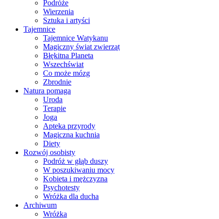
Podróże
Wierzenia
Sztuka i artyści
Tajemnice
Tajemnice Watykanu
Magiczny świat zwierząt
Błękitna Planeta
Wszechświat
Co może mózg
Zbrodnie
Natura pomaga
Uroda
Terapie
Joga
Apteka przyrody
Magiczna kuchnia
Diety
Rozwój osobisty
Podróż w głąb duszy
W poszukiwaniu mocy
Kobieta i mężczyzna
Psychotesty
Wróżka dla ducha
Archiwum
Wróżka