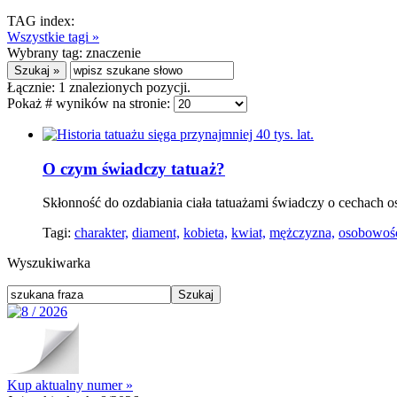
TAG index:
Wszystkie tagi »
Wybrany tag:
znaczenie
Łącznie:
1
znalezionych pozycji.
Pokaż # wyników na stronie:
O czym świadczy tatuaż?
Skłonność do ozdabiania ciała tatuażami świadczy o cechach 
Tagi:
charakter,
diament,
kobieta,
kwiat,
mężczyzna,
osobowoś
Wyszukiwarka
Kup aktualny numer »