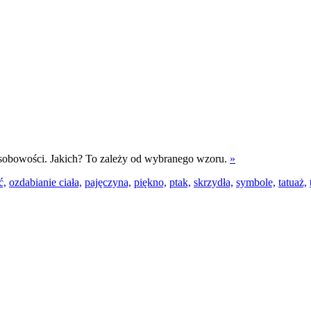
osobowości. Jakich? To zależy od wybranego wzoru.
»
ć,
ozdabianie ciała,
pajęczyna,
piękno,
ptak,
skrzydła,
symbole,
tatuaż,