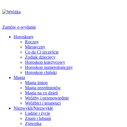
Zamów e-wydanie
Horoskopy
Roczny
Miesięczny
Co da Ci szczęście
Zodiak dziecięcy
Horoskop księżycowy
Horoskop numerologiczny
Horoskop chiński
Magia
Magia imion
Magia przedmiotów
Magia na co dzień
Wróżby i przepowiednie
Wróżbici i terapeuci
Niezwykli/Niezwykłe
Ludzie i życie
Znani i lubiani
Zjawiska