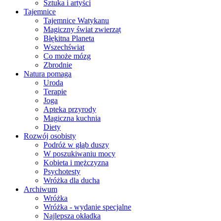
Sztuka i artyści
Tajemnice
Tajemnice Watykanu
Magiczny świat zwierząt
Błękitna Planeta
Wszechświat
Co może mózg
Zbrodnie
Natura pomaga
Uroda
Terapie
Joga
Apteka przyrody
Magiczna kuchnia
Diety
Rozwój osobisty
Podróż w głąb duszy
W poszukiwaniu mocy
Kobieta i mężczyzna
Psychotesty
Wróżka dla ducha
Archiwum
Wróżka
Wróżka - wydanie specjalne
Najlepsza okładka