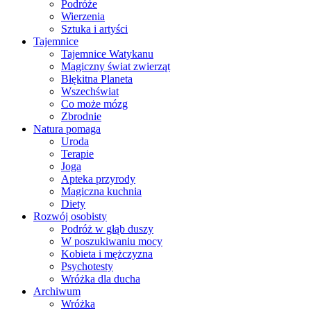
Podróże
Wierzenia
Sztuka i artyści
Tajemnice
Tajemnice Watykanu
Magiczny świat zwierząt
Błękitna Planeta
Wszechświat
Co może mózg
Zbrodnie
Natura pomaga
Uroda
Terapie
Joga
Apteka przyrody
Magiczna kuchnia
Diety
Rozwój osobisty
Podróż w głąb duszy
W poszukiwaniu mocy
Kobieta i mężczyzna
Psychotesty
Wróżka dla ducha
Archiwum
Wróżka