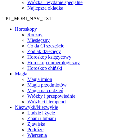
Wróżka - wydanie specjalne
Najlepsza okładka
TPL_MOBI_NAV_TXT
Horoskopy
Roczny
Miesięczny
Co da Ci szczęście
Zodiak dziecięcy
Horoskop księżycowy
Horoskop numerologiczny
Horoskop chiński
Magia
Magia imion
Magia przedmiotów
Magia na co dzień
Wróżby i przepowiednie
Wróżbici i terapeuci
Niezwykli/Niezwykłe
Ludzie i życie
Znani i lubiani
Zjawiska
Podróże
Wierzenia