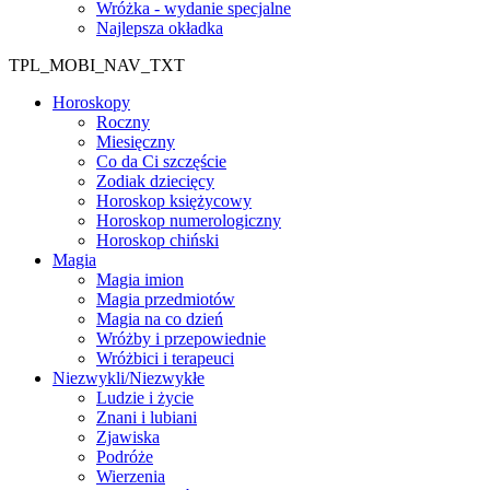
Wróżka - wydanie specjalne
Najlepsza okładka
TPL_MOBI_NAV_TXT
Horoskopy
Roczny
Miesięczny
Co da Ci szczęście
Zodiak dziecięcy
Horoskop księżycowy
Horoskop numerologiczny
Horoskop chiński
Magia
Magia imion
Magia przedmiotów
Magia na co dzień
Wróżby i przepowiednie
Wróżbici i terapeuci
Niezwykli/Niezwykłe
Ludzie i życie
Znani i lubiani
Zjawiska
Podróże
Wierzenia