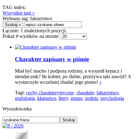
TAG index:
Wszystkie tagi »
Wybrany tag:
fałszerstwo
Łącznie:
1
znalezionych pozycji.
Pokaż # wyników na stronie:
Charakter zapisany w piśmie
Miał być macho i podporą rodziny, a wyszedł krętacz i
nieudacznik? Ile kobiet, po ślubie, przeżywa taki zawód? A
wystarczyło wcześniej zbadać jego pismo!
»
Tagi:
cechy charakterystyczne,
charakter,
fałszerstwo,
grafologia,
kłamstwo,
litery,
pismo,
podpis,
psychologia
Wyszukiwarka