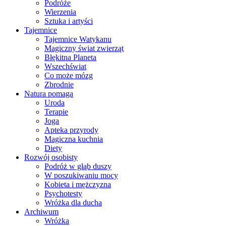
Podróże
Wierzenia
Sztuka i artyści
Tajemnice
Tajemnice Watykanu
Magiczny świat zwierząt
Błękitna Planeta
Wszechświat
Co może mózg
Zbrodnie
Natura pomaga
Uroda
Terapie
Joga
Apteka przyrody
Magiczna kuchnia
Diety
Rozwój osobisty
Podróż w głąb duszy
W poszukiwaniu mocy
Kobieta i mężczyzna
Psychotesty
Wróżka dla ducha
Archiwum
Wróżka