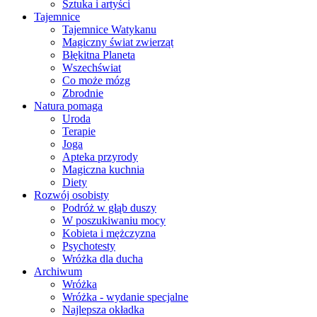
Sztuka i artyści
Tajemnice
Tajemnice Watykanu
Magiczny świat zwierząt
Błękitna Planeta
Wszechświat
Co może mózg
Zbrodnie
Natura pomaga
Uroda
Terapie
Joga
Apteka przyrody
Magiczna kuchnia
Diety
Rozwój osobisty
Podróż w głąb duszy
W poszukiwaniu mocy
Kobieta i mężczyzna
Psychotesty
Wróżka dla ducha
Archiwum
Wróżka
Wróżka - wydanie specjalne
Najlepsza okładka