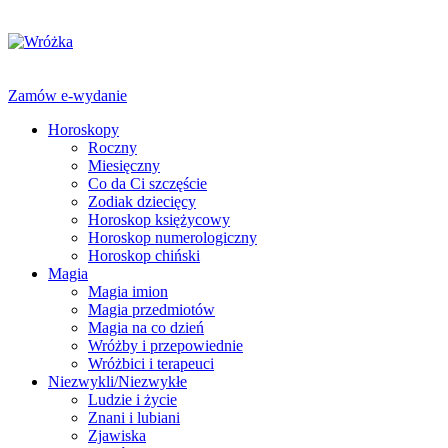
Zamów e-wydanie
Horoskopy
Roczny
Miesięczny
Co da Ci szczęście
Zodiak dziecięcy
Horoskop księżycowy
Horoskop numerologiczny
Horoskop chiński
Magia
Magia imion
Magia przedmiotów
Magia na co dzień
Wróżby i przepowiednie
Wróżbici i terapeuci
Niezwykli/Niezwykłe
Ludzie i życie
Znani i lubiani
Zjawiska