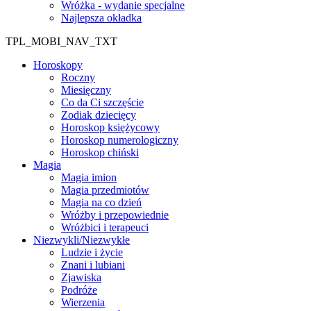
Wróżka - wydanie specjalne
Najlepsza okładka
TPL_MOBI_NAV_TXT
Horoskopy
Roczny
Miesięczny
Co da Ci szczęście
Zodiak dziecięcy
Horoskop księżycowy
Horoskop numerologiczny
Horoskop chiński
Magia
Magia imion
Magia przedmiotów
Magia na co dzień
Wróżby i przepowiednie
Wróżbici i terapeuci
Niezwykli/Niezwykłe
Ludzie i życie
Znani i lubiani
Zjawiska
Podróże
Wierzenia