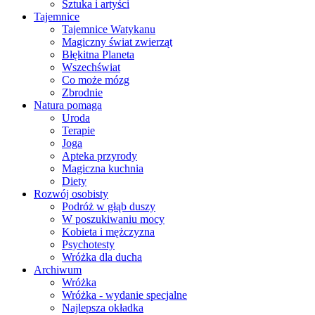
Sztuka i artyści
Tajemnice
Tajemnice Watykanu
Magiczny świat zwierząt
Błękitna Planeta
Wszechświat
Co może mózg
Zbrodnie
Natura pomaga
Uroda
Terapie
Joga
Apteka przyrody
Magiczna kuchnia
Diety
Rozwój osobisty
Podróż w głąb duszy
W poszukiwaniu mocy
Kobieta i mężczyzna
Psychotesty
Wróżka dla ducha
Archiwum
Wróżka
Wróżka - wydanie specjalne
Najlepsza okładka