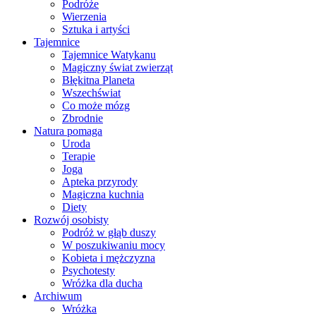
Podróże
Wierzenia
Sztuka i artyści
Tajemnice
Tajemnice Watykanu
Magiczny świat zwierząt
Błękitna Planeta
Wszechświat
Co może mózg
Zbrodnie
Natura pomaga
Uroda
Terapie
Joga
Apteka przyrody
Magiczna kuchnia
Diety
Rozwój osobisty
Podróż w głąb duszy
W poszukiwaniu mocy
Kobieta i mężczyzna
Psychotesty
Wróżka dla ducha
Archiwum
Wróżka