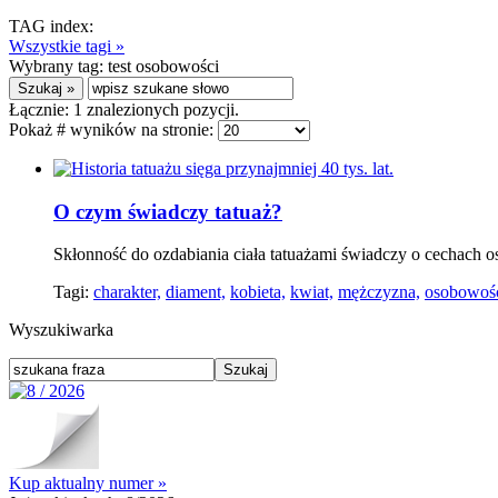
TAG index:
Wszystkie tagi »
Wybrany tag:
test osobowości
Łącznie:
1
znalezionych pozycji.
Pokaż # wyników na stronie:
O czym świadczy tatuaż?
Skłonność do ozdabiania ciała tatuażami świadczy o cechach 
Tagi:
charakter,
diament,
kobieta,
kwiat,
mężczyzna,
osobowoś
Wyszukiwarka
Kup aktualny numer »