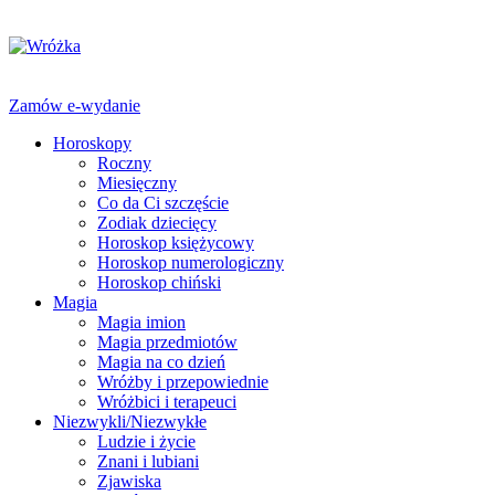
Zamów e-wydanie
Horoskopy
Roczny
Miesięczny
Co da Ci szczęście
Zodiak dziecięcy
Horoskop księżycowy
Horoskop numerologiczny
Horoskop chiński
Magia
Magia imion
Magia przedmiotów
Magia na co dzień
Wróżby i przepowiednie
Wróżbici i terapeuci
Niezwykli/Niezwykłe
Ludzie i życie
Znani i lubiani
Zjawiska