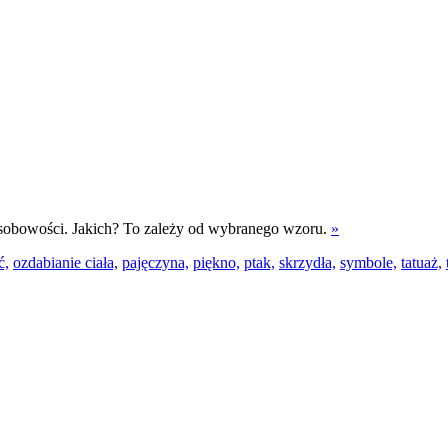
osobowości. Jakich? To zależy od wybranego wzoru.
»
ć,
ozdabianie ciała,
pajęczyna,
piękno,
ptak,
skrzydła,
symbole,
tatuaż,