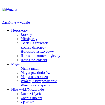
Zamów e-wydanie
Horoskopy
Roczny
Miesięczny
Co da Ci szczęście
Zodiak dziecięcy
Horoskop księżycowy
Horoskop numerologiczny
Horoskop chiński
Magia
Magia imion
Magia przedmiotów
Magia na co dzień
Wróżby i przepowiednie
Wróżbici i terapeuci
Niezwykli/Niezwykłe
Ludzie i życie
Znani i lubiani
Zjawiska