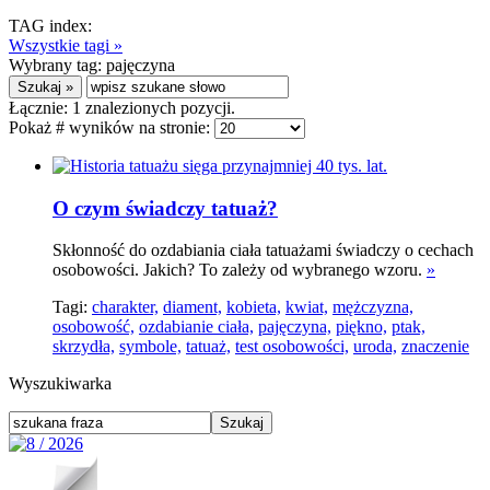
TAG index:
Wszystkie tagi »
Wybrany tag:
pajęczyna
Łącznie:
1
znalezionych pozycji.
Pokaż # wyników na stronie:
O czym świadczy tatuaż?
Skłonność do ozdabiania ciała tatuażami świadczy o cechach
osobowości. Jakich? To zależy od wybranego wzoru.
»
Tagi:
charakter,
diament,
kobieta,
kwiat,
mężczyzna,
osobowość,
ozdabianie ciała,
pajęczyna,
piękno,
ptak,
skrzydła,
symbole,
tatuaż,
test osobowości,
uroda,
znaczenie
Wyszukiwarka