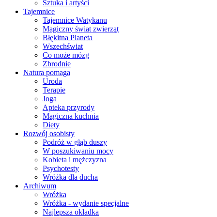
Sztuka i artyści
Tajemnice
Tajemnice Watykanu
Magiczny świat zwierząt
Błękitna Planeta
Wszechświat
Co może mózg
Zbrodnie
Natura pomaga
Uroda
Terapie
Joga
Apteka przyrody
Magiczna kuchnia
Diety
Rozwój osobisty
Podróż w głąb duszy
W poszukiwaniu mocy
Kobieta i mężczyzna
Psychotesty
Wróżka dla ducha
Archiwum
Wróżka
Wróżka - wydanie specjalne
Najlepsza okładka