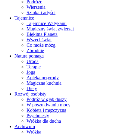
Podróże
Wierzenia
Sztuka i artyści
Tajemnice
Tajemnice Watykanu
Magiczny świat zwierząt
Błękitna Planeta
Wszechświat
Co może mózg
Zbrodnie
Natura pomaga
Uroda
Terapie
Joga
Apteka przyrody
Magiczna kuchnia
Diety
Rozwój osobisty
Podróż w głąb duszy
W poszukiwaniu mocy
Kobieta i mężczyzna
Psychotesty
Wróżka dla ducha
Archiwum
Wróżka