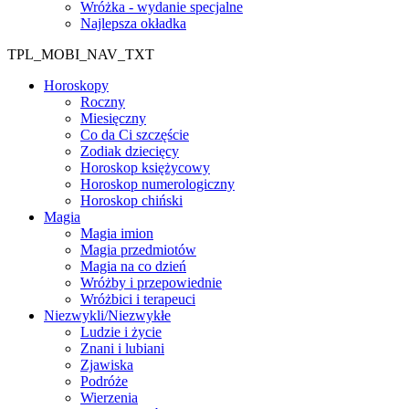
Wróżka - wydanie specjalne
Najlepsza okładka
TPL_MOBI_NAV_TXT
Horoskopy
Roczny
Miesięczny
Co da Ci szczęście
Zodiak dziecięcy
Horoskop księżycowy
Horoskop numerologiczny
Horoskop chiński
Magia
Magia imion
Magia przedmiotów
Magia na co dzień
Wróżby i przepowiednie
Wróżbici i terapeuci
Niezwykli/Niezwykłe
Ludzie i życie
Znani i lubiani
Zjawiska
Podróże
Wierzenia