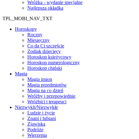
Wróżka - wydanie specjalne
Najlepsza okładka
TPL_MOBI_NAV_TXT
Horoskopy
Roczny
Miesięczny
Co da Ci szczęście
Zodiak dziecięcy
Horoskop księżycowy
Horoskop numerologiczny
Horoskop chiński
Magia
Magia imion
Magia przedmiotów
Magia na co dzień
Wróżby i przepowiednie
Wróżbici i terapeuci
Niezwykli/Niezwykłe
Ludzie i życie
Znani i lubiani
Zjawiska
Podróże
Wierzenia