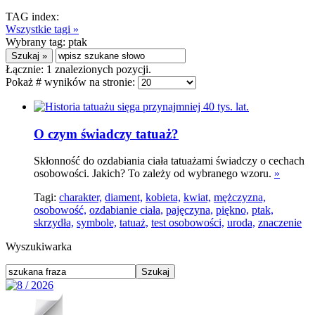
TAG index:
Wszystkie tagi »
Wybrany tag:
ptak
Łącznie:
1
znalezionych pozycji.
Pokaż # wyników na stronie:
O czym świadczy tatuaż?
Skłonność do ozdabiania ciała tatuażami świadczy o cechach
osobowości. Jakich? To zależy od wybranego wzoru.
»
Tagi:
charakter,
diament,
kobieta,
kwiat,
mężczyzna,
osobowość,
ozdabianie ciała,
pajęczyna,
piękno,
ptak,
skrzydła,
symbole,
tatuaż,
test osobowości,
uroda,
znaczenie
Wyszukiwarka