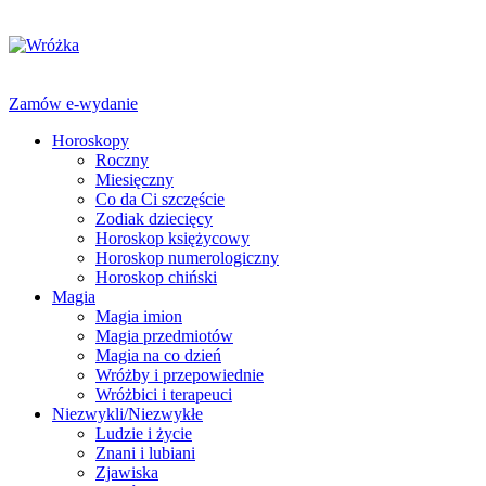
Zamów e-wydanie
Horoskopy
Roczny
Miesięczny
Co da Ci szczęście
Zodiak dziecięcy
Horoskop księżycowy
Horoskop numerologiczny
Horoskop chiński
Magia
Magia imion
Magia przedmiotów
Magia na co dzień
Wróżby i przepowiednie
Wróżbici i terapeuci
Niezwykli/Niezwykłe
Ludzie i życie
Znani i lubiani
Zjawiska