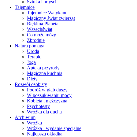
Sztuka i artyści
Tajemnice
Tajemnice Watykanu
Magiczny świat zwierząt
Błękitna Planeta
Wszechświat
Co może mózg
Zbrodnie
Natura pomaga
Uroda
Terapie
Joga
Apteka przyrody
Magiczna kuchnia
Diety
Rozwój osobisty
Podróż w głąb duszy
W poszukiwaniu mocy
Kobieta i mężczyzna
Psychotesty
Wróżka dla ducha
Archiwum
Wróżka
Wróżka - wydanie specjalne
Najlepsza okładka