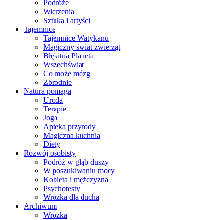
Podróże
Wierzenia
Sztuka i artyści
Tajemnice
Tajemnice Watykanu
Magiczny świat zwierząt
Błękitna Planeta
Wszechświat
Co może mózg
Zbrodnie
Natura pomaga
Uroda
Terapie
Joga
Apteka przyrody
Magiczna kuchnia
Diety
Rozwój osobisty
Podróż w głąb duszy
W poszukiwaniu mocy
Kobieta i mężczyzna
Psychotesty
Wróżka dla ducha
Archiwum
Wróżka