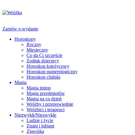
Zamów e-wydanie
Horoskopy
Roczny
Miesięczny
Co da Ci szczęście
Zodiak dziecięcy
Horoskop księżycowy
Horoskop numerologiczny
Horoskop chiński
Magia
Magia imion
Magia przedmiotów
Magia na co dzień
Wróżby i przepowiednie
Wróżbici i terapeuci
Niezwykli/Niezwykłe
Ludzie i życie
Znani i lubiani
Zjawiska