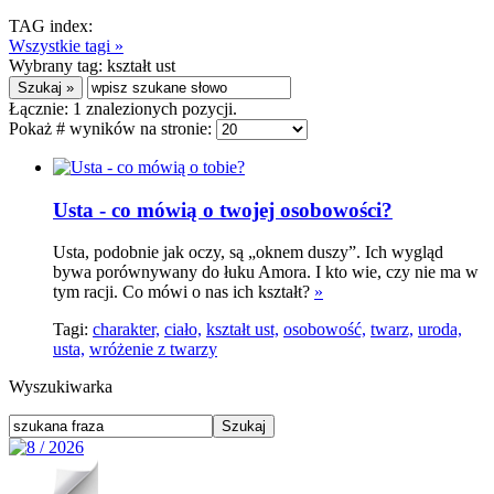
TAG index:
Wszystkie tagi »
Wybrany tag:
kształt ust
Łącznie:
1
znalezionych pozycji.
Pokaż # wyników na stronie:
Usta - co mówią o twojej osobowości?
Usta, podobnie jak oczy, są „oknem duszy”. Ich wygląd
bywa porównywany do łuku Amora. I kto wie, czy nie ma w
tym racji. Co mówi o nas ich kształt?
»
Tagi:
charakter,
ciało,
kształt ust,
osobowość,
twarz,
uroda,
usta,
wróżenie z twarzy
Wyszukiwarka