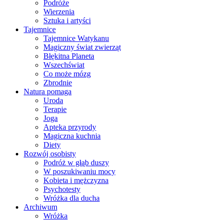
Podróże
Wierzenia
Sztuka i artyści
Tajemnice
Tajemnice Watykanu
Magiczny świat zwierząt
Błękitna Planeta
Wszechświat
Co może mózg
Zbrodnie
Natura pomaga
Uroda
Terapie
Joga
Apteka przyrody
Magiczna kuchnia
Diety
Rozwój osobisty
Podróż w głąb duszy
W poszukiwaniu mocy
Kobieta i mężczyzna
Psychotesty
Wróżka dla ducha
Archiwum
Wróżka