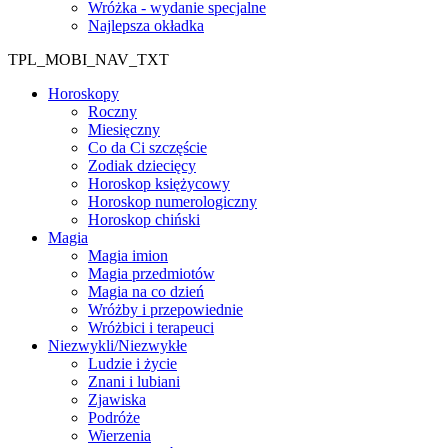
Wróżka - wydanie specjalne
Najlepsza okładka
TPL_MOBI_NAV_TXT
Horoskopy
Roczny
Miesięczny
Co da Ci szczęście
Zodiak dziecięcy
Horoskop księżycowy
Horoskop numerologiczny
Horoskop chiński
Magia
Magia imion
Magia przedmiotów
Magia na co dzień
Wróżby i przepowiednie
Wróżbici i terapeuci
Niezwykli/Niezwykłe
Ludzie i życie
Znani i lubiani
Zjawiska
Podróże
Wierzenia