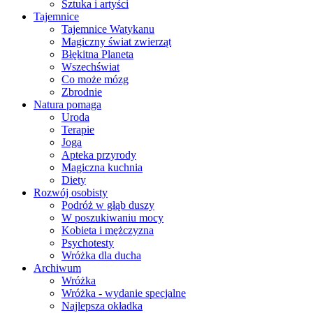
Sztuka i artyści
Tajemnice
Tajemnice Watykanu
Magiczny świat zwierząt
Błękitna Planeta
Wszechświat
Co może mózg
Zbrodnie
Natura pomaga
Uroda
Terapie
Joga
Apteka przyrody
Magiczna kuchnia
Diety
Rozwój osobisty
Podróż w głąb duszy
W poszukiwaniu mocy
Kobieta i mężczyzna
Psychotesty
Wróżka dla ducha
Archiwum
Wróżka
Wróżka - wydanie specjalne
Najlepsza okładka