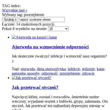
TAG index:
Wszystkie tagi »
Wybrany tag:
przeziębienie
Łącznie:
14
znalezionych pozycji.
Pokaż # wyników na stronie:
Ajurweda na wzmocnienie odporności
Jak skutecznie zwalczyć infekcje i wzmocnić nasz organizm?
»
Tagi:
ajurweda,
dieta ajurwedyjska,
infekcje,
jedzenie,
katar,
naturalne sposoby,
odporność,
przeziębienie,
zdrowie
Jak przetrwać styczeń?
Najwięcej kłótni, rozstań i rozwodów, śmiertelnie nudne
wieczory, wyjadanie resztek z lodówki, grypy, załamania. Oto
styczeń. Jak przetrwać ten najbardziej depresyjny miesiąc w