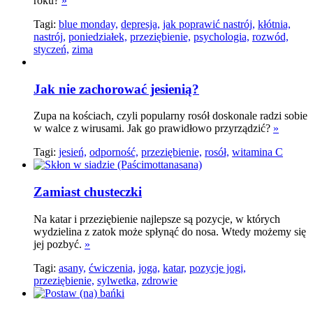
roku?
»
Tagi:
blue monday,
depresja,
jak poprawić nastrój,
kłótnia,
nastrój,
poniedziałek,
przeziębienie,
psychologia,
rozwód,
styczeń,
zima
Jak nie zachorować jesienią?
Zupa na kościach, czyli popularny rosół doskonale radzi sobie
w walce z wirusami. Jak go prawidłowo przyrządzić?
»
Tagi:
jesień,
odporność,
przeziębienie,
rosół,
witamina C
Zamiast chusteczki
Na katar i przeziębienie najlepsze są pozycje, w których
wydzielina z zatok może spłynąć do nosa. Wtedy możemy się
jej pozbyć.
»
Tagi:
asany,
ćwiczenia,
joga,
katar,
pozycje jogi,
przeziębienie,
sylwetka,
zdrowie