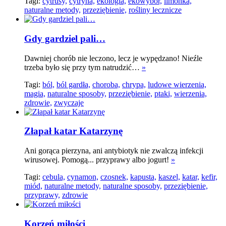
Tagi:
cytrusy,
cytryna,
ekologia,
ekowybór,
limonka,
naturalne metody,
przeziębienie,
rośliny lecznicze
Gdy gardziel pali…
Dawniej chorób nie leczono, lecz je wypędzano! Nieźle
trzeba było się przy tym natrudzić…
»
Tagi:
ból,
ból gardła,
choroba,
chrypa,
ludowe wierzenia,
magia,
naturalne sposoby,
przeziębienie,
ptaki,
wierzenia,
zdrowie,
zwyczaje
Złapał katar Katarzynę
Ani gorąca pierzyna, ani antybiotyk nie zwalczą infekcji
wirusowej. Pomogą... przyprawy albo jogurt!
»
Tagi:
cebula,
cynamon,
czosnek,
kapusta,
kaszel,
katar,
kefir,
miód,
naturalne metody,
naturalne sposoby,
przeziębienie,
przyprawy,
zdrowie
Korzeń miłości