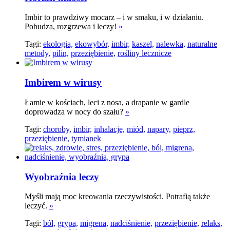
Imbir to prawdziwy mocarz – i w smaku, i w działaniu.
Pobudza, rozgrzewa i leczy!
»
Tagi:
ekologia,
ekowybór,
imbir,
kaszel,
nalewka,
naturalne
metody,
pilin,
przeziębienie,
rośliny lecznicze
Imbirem w wirusy
Łamie w kościach, leci z nosa, a drapanie w gardle
doprowadza w nocy do szału?
»
Tagi:
choroby,
imbir,
inhalacje,
miód,
napary,
pieprz,
przeziębienie,
tymianek
Wyobraźnia leczy
Myśli mają moc kreowania rzeczywistości. Potrafią także
leczyć.
»
Tagi:
ból,
grypa,
migrena,
nadciśnienie,
przeziębienie,
relaks,