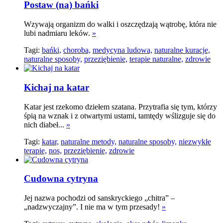
Postaw (na) bańki
Wzywają organizm do walki i oszczędzają wątrobę, która nie
lubi nadmiaru leków.
»
Tagi:
bańki,
choroba,
medycyna ludowa,
naturalne kuracje,
naturalne sposoby,
przeziębienie,
terapie naturalne,
zdrowie
Kichaj na katar
Katar jest rzekomo dziełem szatana. Przytrafia się tym, którzy
śpią na wznak i z otwartymi ustami, tamtędy wślizguje się do
nich diabeł...
»
Tagi:
katar,
naturalne metody,
naturalne sposoby,
niezwykłe
terapie,
nos,
przeziębienie,
zdrowie
Cudowna cytryna
Jej nazwa pochodzi od sanskryckiego „chitra” –
„nadzwyczajny”. I nie ma w tym przesady!
»