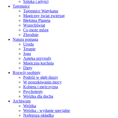
Sztuka i artyści
Tajemnice
Tajemnice Watykanu
Magiczny świat zwierząt
Błękitna Planeta
Wszechświat
Co może mózg
Zbrodnie
Natura pomaga
Uroda
Terapie
Joga
Apteka przyrody
Magiczna kuchnia
Diety
Rozwój osobisty
Podróż w głąb duszy
W poszukiwaniu mocy
Kobieta i mężczyzna
Psychotesty
Wróżka dla ducha
Archiwum
Wróżka
Wróżka - wydanie specjalne
Najlepsza okładka