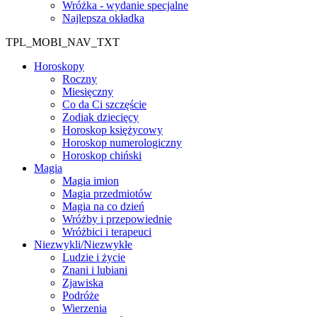
Wróżka - wydanie specjalne
Najlepsza okładka
TPL_MOBI_NAV_TXT
Horoskopy
Roczny
Miesięczny
Co da Ci szczęście
Zodiak dziecięcy
Horoskop księżycowy
Horoskop numerologiczny
Horoskop chiński
Magia
Magia imion
Magia przedmiotów
Magia na co dzień
Wróżby i przepowiednie
Wróżbici i terapeuci
Niezwykli/Niezwykłe
Ludzie i życie
Znani i lubiani
Zjawiska
Podróże
Wierzenia