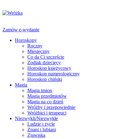
Zamów e-wydanie
Horoskopy
Roczny
Miesięczny
Co da Ci szczęście
Zodiak dziecięcy
Horoskop księżycowy
Horoskop numerologiczny
Horoskop chiński
Magia
Magia imion
Magia przedmiotów
Magia na co dzień
Wróżby i przepowiednie
Wróżbici i terapeuci
Niezwykli/Niezwykłe
Ludzie i życie
Znani i lubiani
Zjawiska