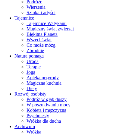
Podróże
Wierzenia
Sztuka i artyści
Tajemnice
Tajemnice Watykanu
Magiczny świat zwierząt
Błękitna Planeta
Wszechświat
Co może mózg
Zbrodnie
Natura pomaga
Uroda
Terapie
Joga
Apteka przyrody
Magiczna kuchnia
Diety
Rozwój osobisty
Podróż w głąb duszy
W poszukiwaniu mocy
Kobieta i mężczyzna
Psychotesty
Wróżka dla ducha
Archiwum
Wróżka