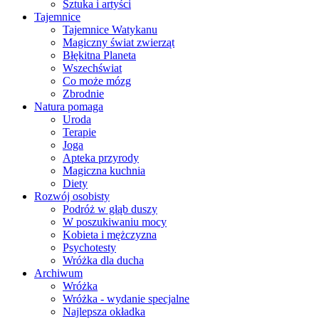
Sztuka i artyści
Tajemnice
Tajemnice Watykanu
Magiczny świat zwierząt
Błękitna Planeta
Wszechświat
Co może mózg
Zbrodnie
Natura pomaga
Uroda
Terapie
Joga
Apteka przyrody
Magiczna kuchnia
Diety
Rozwój osobisty
Podróż w głąb duszy
W poszukiwaniu mocy
Kobieta i mężczyzna
Psychotesty
Wróżka dla ducha
Archiwum
Wróżka
Wróżka - wydanie specjalne
Najlepsza okładka