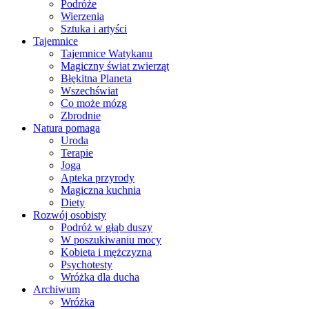
Podróże
Wierzenia
Sztuka i artyści
Tajemnice
Tajemnice Watykanu
Magiczny świat zwierząt
Błękitna Planeta
Wszechświat
Co może mózg
Zbrodnie
Natura pomaga
Uroda
Terapie
Joga
Apteka przyrody
Magiczna kuchnia
Diety
Rozwój osobisty
Podróż w głąb duszy
W poszukiwaniu mocy
Kobieta i mężczyzna
Psychotesty
Wróżka dla ducha
Archiwum
Wróżka