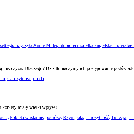
dzą mężczyzn. Dlaczego? Dziś tłumaczymy ich postępowanie podświadom
kno,
starożytność,
uroda
zji kobiety miały wielki wpływ!
»
ieta,
kobieta w islamie,
podróże,
Rzym,
siła,
starożytność,
Tunezja,
Tu