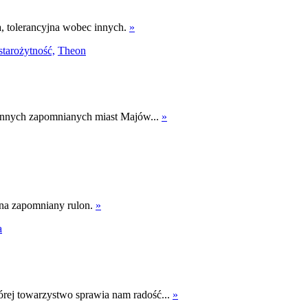
a, tolerancyjna wobec innych.
»
starożytność,
Theon
i innych zapomnianych miast Majów...
»
wna zapomniany rulon.
»
a
órej towarzystwo sprawia nam radość...
»