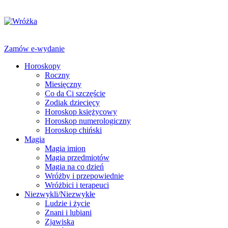
Zamów e-wydanie
Horoskopy
Roczny
Miesięczny
Co da Ci szczęście
Zodiak dziecięcy
Horoskop księżycowy
Horoskop numerologiczny
Horoskop chiński
Magia
Magia imion
Magia przedmiotów
Magia na co dzień
Wróżby i przepowiednie
Wróżbici i terapeuci
Niezwykli/Niezwykłe
Ludzie i życie
Znani i lubiani
Zjawiska