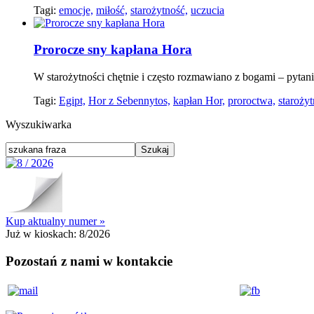
Tagi:
emocje,
miłość,
starożytność,
uczucia
Prorocze sny kapłana Hora
W starożytności chętnie i często rozmawiano z bogami – pytanie
Tagi:
Egipt,
Hor z Sebennytos,
kapłan Hor,
proroctwa,
staroży
Wyszukiwarka
Kup aktualny numer »
Już w kioskach:
8/2026
Pozostań z nami w kontakcie