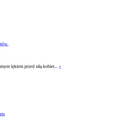
ym lękiem przed siłą kobiet...
»
nis