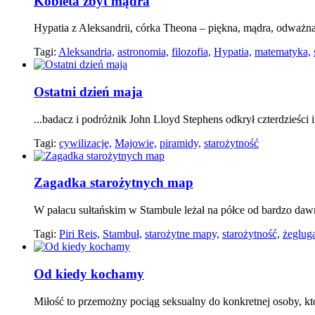
Kobieta zbyt mądra
Hypatia z Aleksandrii, córka Theona – piękna, mądra, odważn
Tagi:
Aleksandria,
astronomia,
filozofia,
Hypatia,
matematyka,
Ostatni dzień maja
...badacz i podróżnik John Lloyd Stephens odkrył czterdzieśc
Tagi:
cywilizacje,
Majowie,
piramidy,
starożytność
Zagadka starożytnych map
W pałacu sułtańskim w Stambule leżał na półce od bardzo da
Tagi:
Piri Reis,
Stambuł,
starożytne mapy,
starożytność,
żeglug
Od kiedy kochamy
Miłość to przemożny pociąg seksualny do konkretnej osoby, kt