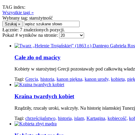
TAG index:
Wszystkie tagi »
Wybrany tag:
starożytność
Łącznie:
7
znalezionych pozycji.
Pokaż # wyników na stronie:
Całe zło od macicy
Kobiety w starożytnej Grecji pozostawały pod całkowitą wła
Tagi:
Grecja,
historia,
kanon piękna,
kanon urody,
kobieta,
pię
Kraina twardych kobiet
Rządziły, rzucały uroki, walczyły. Na historię islamskiej Tune
Tagi:
chrześcijaństwo,
historia,
islam,
Kartagina,
kobiecość,
kob