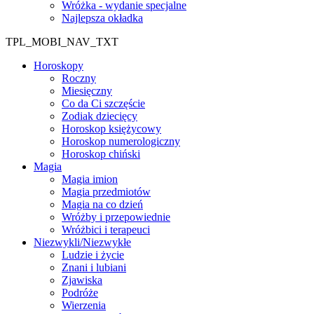
Wróżka - wydanie specjalne
Najlepsza okładka
TPL_MOBI_NAV_TXT
Horoskopy
Roczny
Miesięczny
Co da Ci szczęście
Zodiak dziecięcy
Horoskop księżycowy
Horoskop numerologiczny
Horoskop chiński
Magia
Magia imion
Magia przedmiotów
Magia na co dzień
Wróżby i przepowiednie
Wróżbici i terapeuci
Niezwykli/Niezwykłe
Ludzie i życie
Znani i lubiani
Zjawiska
Podróże
Wierzenia