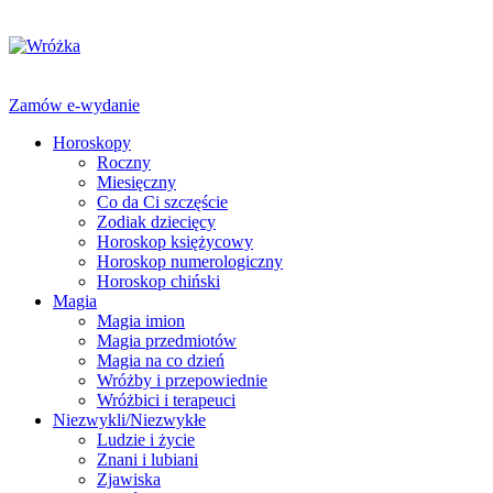
Zamów e-wydanie
Horoskopy
Roczny
Miesięczny
Co da Ci szczęście
Zodiak dziecięcy
Horoskop księżycowy
Horoskop numerologiczny
Horoskop chiński
Magia
Magia imion
Magia przedmiotów
Magia na co dzień
Wróżby i przepowiednie
Wróżbici i terapeuci
Niezwykli/Niezwykłe
Ludzie i życie
Znani i lubiani
Zjawiska