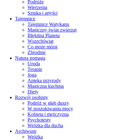
Podróże
Wierzenia
Sztuka i artyści
Tajemnice
Tajemnice Watykanu
Magiczny świat zwierząt
Błękitna Planeta
Wszechświat
Co może mózg
Zbrodnie
Natura pomaga
Uroda
Terapie
Joga
Apteka przyrody
Magiczna kuchnia
Diety
Rozwój osobisty
Podróż w głąb duszy
W poszukiwaniu mocy
Kobieta i mężczyzna
Psychotesty
Wróżka dla ducha
Archiwum
Wróżka