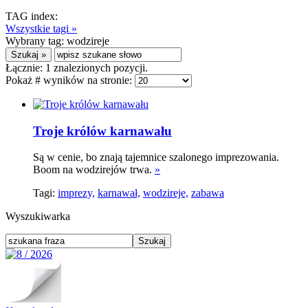
TAG index:
Wszystkie tagi »
Wybrany tag:
wodzireje
Łącznie:
1
znalezionych pozycji.
Pokaż # wyników na stronie:
Troje królów karnawału
Są w cenie, bo znają tajemnice szalonego imprezowania.
Boom na wodzirejów trwa.
»
Tagi:
imprezy,
karnawał,
wodzireje,
zabawa
Wyszukiwarka