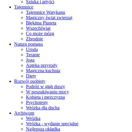
Sztuka i artyści
Tajemnice
Tajemnice Watykanu
Magiczny świat zwierząt
Błękitna Planeta
Wszechświat
Co może mózg
Zbrodnie
Natura pomaga
Uroda
Terapie
Joga
Apteka przyrody
Magiczna kuchnia
Diety
Rozwój osobisty
Podróż w głąb duszy
W poszukiwaniu mocy
Kobieta i mężczyzna
Psychotesty
Wróżka dla ducha
Archiwum
Wróżka
Wróżka - wydanie specjalne
Najlepsza okładka