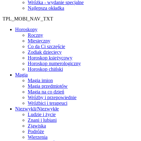
Wróżka - wydanie specjalne
Najlepsza okładka
TPL_MOBI_NAV_TXT
Horoskopy
Roczny
Miesięczny
Co da Ci szczęście
Zodiak dziecięcy
Horoskop księżycowy
Horoskop numerologiczny
Horoskop chiński
Magia
Magia imion
Magia przedmiotów
Magia na co dzień
Wróżby i przepowiednie
Wróżbici i terapeuci
Niezwykli/Niezwykłe
Ludzie i życie
Znani i lubiani
Zjawiska
Podróże
Wierzenia