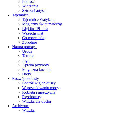
Podróże
Wierzenia
Sztuka i artyści
Tajemnice
Tajemnice Watykanu
Magiczny świat zwierząt
Błękitna Planeta
Wszechświat
Co może mózg
Zbrodnie
Natura pomaga
Uroda
Terapie
Joga
Apteka przyrody
Magiczna kuchnia
Diety
Rozwój osobisty
Podróż w głąb duszy
W poszukiwaniu mocy
Kobieta i mężczyzna
Psychotesty
Wróżka dla ducha
Archiwum
Wróżka