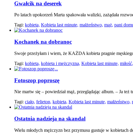
Gwałcik na deserek
Po latach upokorzeń Marta spakowała walizki, zażądała rozwo
Tagi:
kobieta,
Kobieta last minute,
małżeństwo,
mąż,
pani dom
Kochanek na dobranoc
Swoje przeżyłam i wiem, że KAŻDA kobieta pragnie męskiego
Tagi:
kobieta,
kobieta i mężczyzna,
Kobieta last minute,
miłość
Fotoszop poproszę
Nie martw się – powiedział mąż, przeglądając album. – Ja też 
Tagi:
ciało,
felieton,
kobieta,
Kobieta last minute,
małżeństwo,
Ostatnia nadzieja na skandal
Wielu młodych mężczyzn bez przymusu gustuje w kobietach do