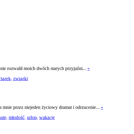
e rozwalił moich dwóch starych przyjaźni...
»
iązek,
związki
ła mnie przez niejeden życiowy dramat i odrzucenie...
»
ute,
młodość,
urlop,
wakacje