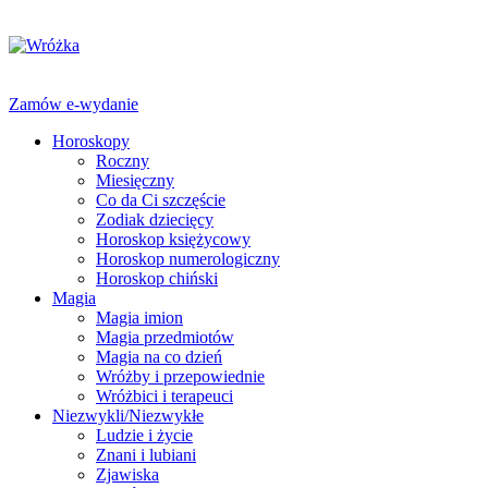
Zamów e-wydanie
Horoskopy
Roczny
Miesięczny
Co da Ci szczęście
Zodiak dziecięcy
Horoskop księżycowy
Horoskop numerologiczny
Horoskop chiński
Magia
Magia imion
Magia przedmiotów
Magia na co dzień
Wróżby i przepowiednie
Wróżbici i terapeuci
Niezwykli/Niezwykłe
Ludzie i życie
Znani i lubiani
Zjawiska