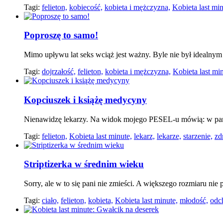
Tagi:
felieton,
kobiecość,
kobieta i mężczyzna,
Kobieta last min
Poproszę to samo!
Mimo upływu lat seks wciąż jest ważny. Byle nie był idealnym
Tagi:
dojrzałość,
felieton,
kobieta i mężczyzna,
Kobieta last min
Kopciuszek i książę medycyny
Nienawidzę lekarzy. Na widok mojego PESEL-u mówią: w pan
Tagi:
felieton,
Kobieta last minute,
lekarz,
lekarze,
starzenie,
zd
Striptizerka w średnim wieku
Sorry, ale w to się pani nie zmieści. A większego rozmiaru nie 
Tagi:
ciało,
felieton,
kobieta,
Kobieta last minute,
młodość,
odc