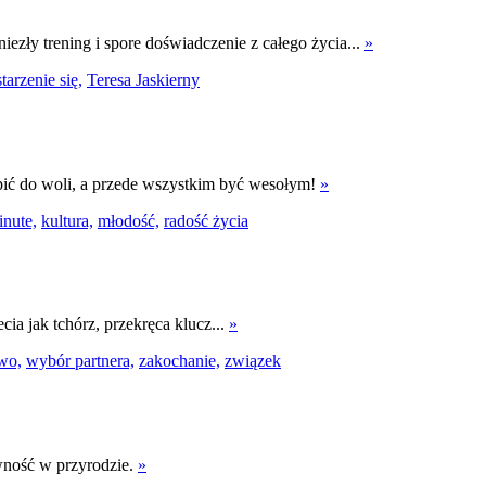
iezły trening i spore doświadczenie z całego życia...
»
starzenie się,
Teresa Jaskierny
 i pić do woli, a przede wszystkim być wesołym!
»
inute,
kultura,
młodość,
radość życia
cia jak tchórz, przekręca klucz...
»
two,
wybór partnera,
zakochanie,
związek
ówność w przyrodzie.
»