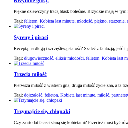
Brzydule górą!
Piękne dziewczyny tracą blask boleśnie. Brzydkie mają w tym n
Tagi:
felieton,
Kobieta last minute,
młodość,
piękno,
starzenie,
Syreny i piraci
Receptą na długą i szczęśliwą starość? Szaleć z fantazją, jeść
Tagi:
długowieczność,
eliksir młodości,
felieton,
Kobieta last m
Trzecia miłość
Pierwsza miłość z wiatrem gna, druga miłość życie zna, a ta trze
Tagi:
dojrzałość,
felieton,
Kobieta last minute,
miłość,
partners
Trzymajcie się, chłopaki
Czy za sto lat faceci staną się kobietami? Przecież musi być r