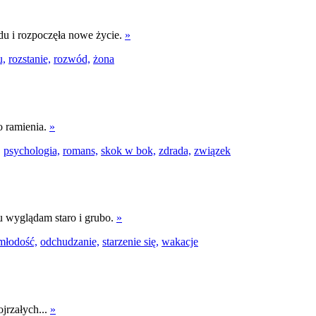
du i rozpoczęła nowe życie.
»
u,
rozstanie,
rozwód,
żona
 ramienia.
»
,
psychologia,
romans,
skok w bok,
zdrada,
związek
tu wyglądam staro i grubo.
»
młodość,
odchudzanie,
starzenie się,
wakacje
jrzałych...
»