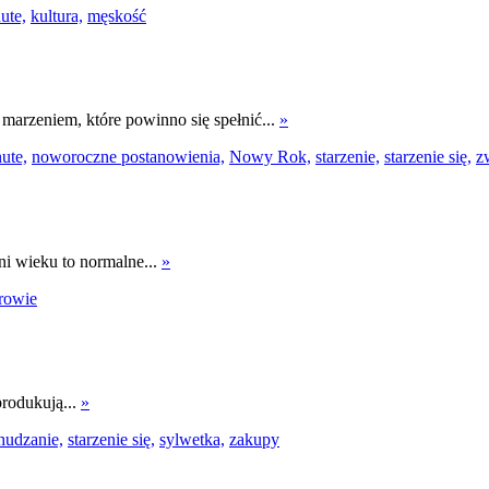
ute,
kultura,
męskość
 marzeniem, które powinno się spełnić...
»
ute,
noworoczne postanowienia,
Nowy Rok,
starzenie,
starzenie się,
z
i wieku to normalne...
»
rowie
produkują...
»
hudzanie,
starzenie się,
sylwetka,
zakupy