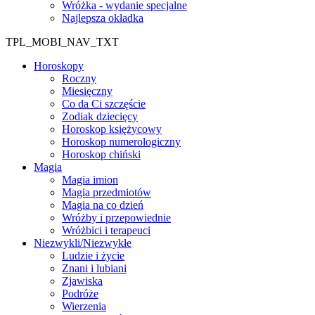
Wróżka - wydanie specjalne
Najlepsza okładka
TPL_MOBI_NAV_TXT
Horoskopy
Roczny
Miesięczny
Co da Ci szczęście
Zodiak dziecięcy
Horoskop księżycowy
Horoskop numerologiczny
Horoskop chiński
Magia
Magia imion
Magia przedmiotów
Magia na co dzień
Wróżby i przepowiednie
Wróżbici i terapeuci
Niezwykli/Niezwykłe
Ludzie i życie
Znani i lubiani
Zjawiska
Podróże
Wierzenia