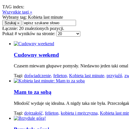
TAG index:
Wszystkie tagi »
Wybrany tag:
Kobieta last minute
Łącznie:
20
znalezionych pozycji.
Pokaż # wyników na stronie:
Cudowny weekend
Czasem miewam głupawe pomysły. Niedawno jeden taki omal ni
Tagi:
doświadczenie,
felieton,
Kobieta last minute,
przyjaźń,
zw
Mam to za sobą
Młodość wydaje się idealna. A nigdy taka nie była. Przeczołga
Tagi:
dojrzałość,
felieton,
kobieta i mężczyzna,
Kobieta last min