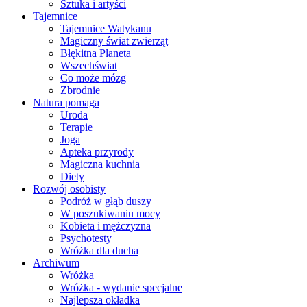
Sztuka i artyści
Tajemnice
Tajemnice Watykanu
Magiczny świat zwierząt
Błękitna Planeta
Wszechświat
Co może mózg
Zbrodnie
Natura pomaga
Uroda
Terapie
Joga
Apteka przyrody
Magiczna kuchnia
Diety
Rozwój osobisty
Podróż w głąb duszy
W poszukiwaniu mocy
Kobieta i mężczyzna
Psychotesty
Wróżka dla ducha
Archiwum
Wróżka
Wróżka - wydanie specjalne
Najlepsza okładka