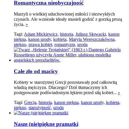
Romantyczna nieobyczajność
Marzyli o wielkiej uduchowionej miłości i niezwykłych
czynach. Ale wzniosłe ideały musieli godzić z gorzką prozą
życia.
»
Tagi:
Adam Mickiewicz,
historia,
Juliusz Słowacki,
kanon
piękna,
kanon urody,
kobieta,
Maryla Wereszczakówna,
piękno,
prawa kobiet,
romantyzm,
uroda
Całe zło od macicy
Kobiety w starożytnej Grecji pozostawały pod całkowitą
władzą mężczyzn. Dlaczego? Dziś tłumaczymy ich
postępowanie podświadomym lękiem przed siłą kobiet...
»
Tagi:
Grecja,
historia,
kanon piękna,
kanon urody,
kobieta,
piękno,
starożytność,
uroda
Nasze (nie)piękne pramatki