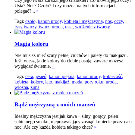
Czy jego twarz zdradzi jego charakter? Co mówią jego oczy?
Usta? Nos? Czoło? I czy można na tych informacjach
polegać?...
»
Tagi:
czoło,
kanon urody,
kobieta i mężczyzna,
nos,
oczy,
rysy twarzy,
twarz,
uroda,
usta,
wróżenie z twarzy
Magia koloru
Nie musisz mieć szafy pełnej ciuchów i palety do makijażu.
Jeśli wiesz, jakie kolory do ciebie pasują, zawsze możesz
wyglądać świetnie.
»
Tagi:
cera,
jesień,
kanon piękna,
kanon urody,
kobiecość,
kobieta,
kolory,
lato,
makijaż,
moda,
pory roku,
uroda,
wiosna,
zima
Bądź mężczyzną z moich marzeń
Idealny mężczyzna jest jak kawa – silny, gorący, pełen
subtelnego smaku, niepozwalający zasnąć kobiecie przez całą
noc. Ale czy każda kobieta takiego chce?
»