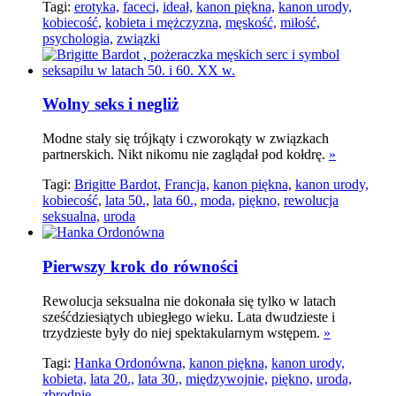
Tagi:
erotyka,
faceci,
ideał,
kanon piękna,
kanon urody,
kobiecość,
kobieta i mężczyzna,
męskość,
miłość,
psychologia,
związki
Wolny seks i negliż
Modne stały się trójkąty i czworokąty w związkach
partnerskich. Nikt nikomu nie zaglądał pod kołdrę.
»
Tagi:
Brigitte Bardot,
Francja,
kanon piękna,
kanon urody,
kobiecość,
lata 50.,
lata 60.,
moda,
piękno,
rewolucja
seksualna,
uroda
Pierwszy krok do równości
Rewolucja seksualna nie dokonała się tylko w latach
sześćdziesiątych ubiegłego wieku. Lata dwudzieste i
trzydzieste były do niej spektakularnym wstępem.
»
Tagi:
Hanka Ordonówna,
kanon piękna,
kanon urody,
kobieta,
lata 20.,
lata 30.,
międzywojnie,
piękno,
uroda,
zbrodnie