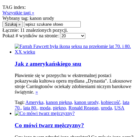
TAG index:
Wszystkie tagi »
Wybrany tag:
kanon urody
Łącznie:
11
znalezionych pozycji.
Pokaż # wyników na stronie:
Jak z amerykańskiego snu
Pławienie się w przepychu w ekstremalnej postaci
pokazywała kultowa opera mydlana „Dynastia". Luksusowe
stroje Carringtonów ociekały zdobieniami niczym barokowe
świątynie.
»
Tagi:
Ameryka,
kanon piękna,
kanon urody,
kobiecość,
lata
70.,
lata 80.,
moda,
piękno,
Ronald Reagan,
uroda,
USA
Co mówi twarz mężczyzny?