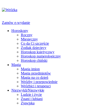
Zamów e-wydanie
Horoskopy
Roczny
Miesięczny
Co da Ci szczęście
Zodiak dziecięcy
Horoskop księżycowy
Horoskop numerologiczny
Horoskop chiński
Magia
Magia imion
Magia przedmiotów
Magia na co dzień
Wróżby i przepowiednie
Wróżbici i terapeuci
Niezwykli/Niezwykłe
Ludzie i życie
Znani i lubiani
Zjawiska