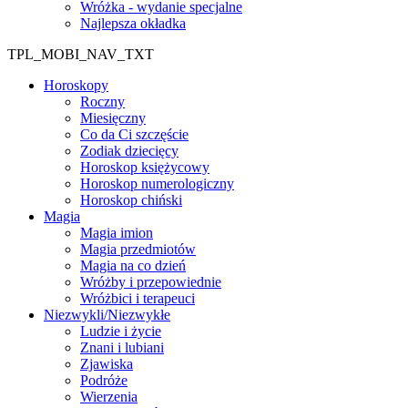
Wróżka - wydanie specjalne
Najlepsza okładka
TPL_MOBI_NAV_TXT
Horoskopy
Roczny
Miesięczny
Co da Ci szczęście
Zodiak dziecięcy
Horoskop księżycowy
Horoskop numerologiczny
Horoskop chiński
Magia
Magia imion
Magia przedmiotów
Magia na co dzień
Wróżby i przepowiednie
Wróżbici i terapeuci
Niezwykli/Niezwykłe
Ludzie i życie
Znani i lubiani
Zjawiska
Podróże
Wierzenia