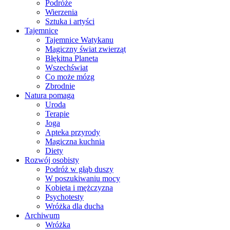
Podróże
Wierzenia
Sztuka i artyści
Tajemnice
Tajemnice Watykanu
Magiczny świat zwierząt
Błękitna Planeta
Wszechświat
Co może mózg
Zbrodnie
Natura pomaga
Uroda
Terapie
Joga
Apteka przyrody
Magiczna kuchnia
Diety
Rozwój osobisty
Podróż w głąb duszy
W poszukiwaniu mocy
Kobieta i mężczyzna
Psychotesty
Wróżka dla ducha
Archiwum
Wróżka