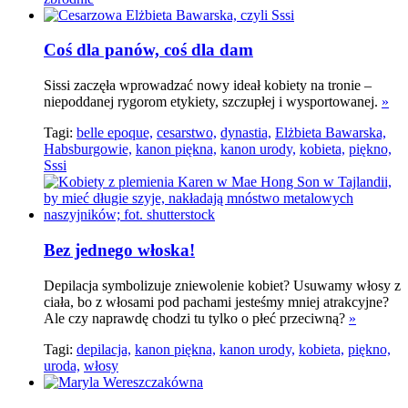
Coś dla panów, coś dla dam
Sissi zaczęła wprowadzać nowy ideał kobiety na tronie –
niepoddanej rygorom etykiety, szczupłej i wysportowanej.
»
Tagi:
belle epoque,
cesarstwo,
dynastia,
Elżbieta Bawarska,
Habsburgowie,
kanon piękna,
kanon urody,
kobieta,
piękno,
Sssi
Bez jednego włoska!
Depilacja symbolizuje zniewolenie kobiet? Usuwamy włosy z
ciała, bo z włosami pod pachami jesteśmy mniej atrakcyjne?
Ale czy naprawdę chodzi tu tylko o płeć przeciwną?
»
Tagi:
depilacja,
kanon piękna,
kanon urody,
kobieta,
piękno,
uroda,
włosy