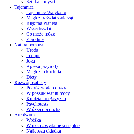
Sztuka i artyści
Tajemnice
Tajemnice Watykanu
Magiczny świat zwierząt
Błękitna Planeta
Wszechświat
Co może mózg
Zbrodnie
Natura pomaga
Uroda
Terapie
Joga
Apteka przyrody
Magiczna kuchnia
Diety
Rozwój osobisty
Podróż w głąb duszy
W poszukiwaniu mocy
Kobieta i mężczyzna
Psychotesty
Wróżka dla ducha
Archiwum
Wróżka
Wróżka - wydanie specjalne
Najlepsza okładka