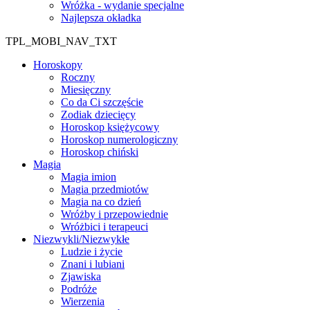
Wróżka - wydanie specjalne
Najlepsza okładka
TPL_MOBI_NAV_TXT
Horoskopy
Roczny
Miesięczny
Co da Ci szczęście
Zodiak dziecięcy
Horoskop księżycowy
Horoskop numerologiczny
Horoskop chiński
Magia
Magia imion
Magia przedmiotów
Magia na co dzień
Wróżby i przepowiednie
Wróżbici i terapeuci
Niezwykli/Niezwykłe
Ludzie i życie
Znani i lubiani
Zjawiska
Podróże
Wierzenia