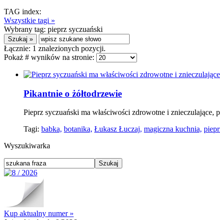
TAG index:
Wszystkie tagi »
Wybrany tag:
pieprz syczuański
Łącznie:
1
znalezionych pozycji.
Pokaż # wyników na stronie:
Pikantnie o żółtodrzewie
Pieprz syczuański ma właściwości zdrowotne i znieczulające, 
Tagi:
babka,
botanika,
Łukasz Łuczaj,
magiczna kuchnia,
piepr
Wyszukiwarka
Kup aktualny numer »