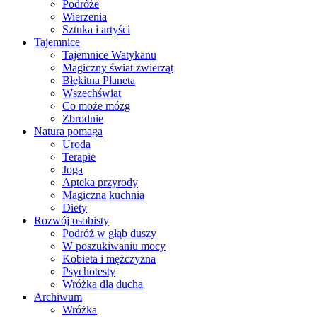
Podróże
Wierzenia
Sztuka i artyści
Tajemnice
Tajemnice Watykanu
Magiczny świat zwierząt
Błękitna Planeta
Wszechświat
Co może mózg
Zbrodnie
Natura pomaga
Uroda
Terapie
Joga
Apteka przyrody
Magiczna kuchnia
Diety
Rozwój osobisty
Podróż w głąb duszy
W poszukiwaniu mocy
Kobieta i mężczyzna
Psychotesty
Wróżka dla ducha
Archiwum
Wróżka