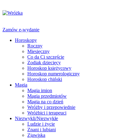
Zamów e-wydanie
Horoskopy
Roczny
Miesięczny
Co da Ci szczęście
Zodiak dziecięcy
Horoskop księżycowy
Horoskop numerologiczny
Horoskop chiński
Magia
Magia imion
Magia przedmiotów
Magia na co dzień
Wróżby i przepowiednie
Wróżbici i terapeuci
Niezwykli/Niezwykłe
Ludzie i życie
Znani i lubiani
Zjawiska