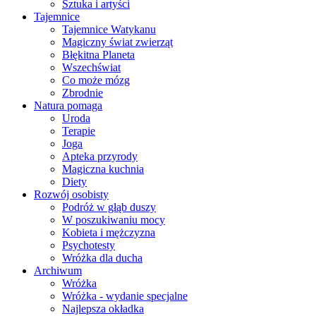
Sztuka i artyści
Tajemnice
Tajemnice Watykanu
Magiczny świat zwierząt
Błękitna Planeta
Wszechświat
Co może mózg
Zbrodnie
Natura pomaga
Uroda
Terapie
Joga
Apteka przyrody
Magiczna kuchnia
Diety
Rozwój osobisty
Podróż w głąb duszy
W poszukiwaniu mocy
Kobieta i mężczyzna
Psychotesty
Wróżka dla ducha
Archiwum
Wróżka
Wróżka - wydanie specjalne
Najlepsza okładka