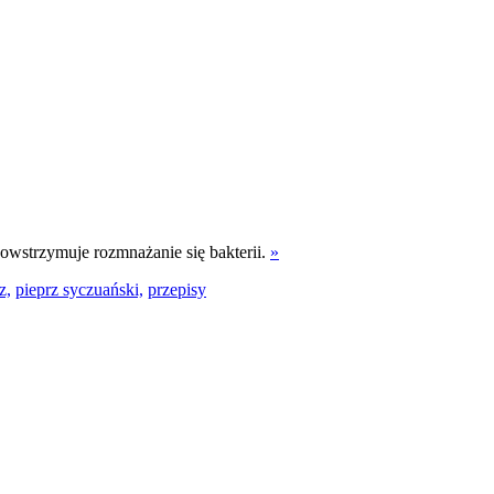
powstrzymuje rozmnażanie się bakterii.
»
z,
pieprz syczuański,
przepisy