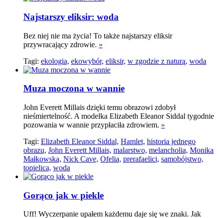
Najstarszy eliksir: woda
Bez niej nie ma życia! To także najstarszy eliksir
przywracający zdrowie.
»
Tagi:
ekologia,
ekowybór,
eliksir,
w zgodzie z naturą,
woda
Muza moczona w wannie
John Everett Millais dzięki temu obrazowi zdobył
nieśmiertelność. A modelka Elizabeth Eleanor Siddal tygodnie
pozowania w wannie przypłaciła zdrowiem.
»
Tagi:
Elizabeth Eleanor Siddal,
Hamlet,
historia jednego
obrazu,
John Everett Millais,
malarstwo,
melancholia,
Monika
Małkowska,
Nick Cave,
Ofelia,
prerafaelici,
samobójstwo,
topielica,
woda
Gorąco jak w piekle
Uff! Wyczerpanie upałem każdemu daje się we znaki. Jak