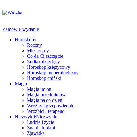
Zamów e-wydanie
Horoskopy
Roczny
Miesięczny
Co da Ci szczęście
Zodiak dziecięcy
Horoskop księżycowy
Horoskop numerologiczny
Horoskop chiński
Magia
Magia imion
Magia przedmiotów
Magia na co dzień
Wróżby i przepowiednie
Wróżbici i terapeuci
Niezwykli/Niezwykłe
Ludzie i życie
Znani i lubiani
Zjawiska