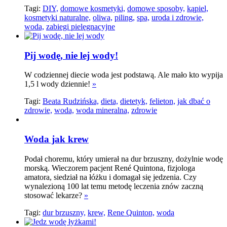
Tagi:
DIY,
domowe kosmetyki,
domowe sposoby,
kąpiel,
kosmetyki naturalne,
oliwa,
piling,
spa,
uroda i zdrowie,
woda,
zabiegi pielęgnacyjne
Pij wodę, nie lej wody!
W codziennej diecie woda jest podstawą. Ale mało kto wypija
1,5 l wody dziennie!
»
Tagi:
Beata Rudzińska,
dieta,
dietetyk,
felieton,
jak dbać o
zdrowie,
woda,
woda mineralna,
zdrowie
Woda jak krew
Podał choremu, który umierał na dur brzuszny, dożylnie wodę
morską. Wieczorem pacjent René Quintona, fizjologa
amatora, siedział na łóżku i domagał się jedzenia. Czy
wynalezioną 100 lat temu metodę leczenia znów zaczną
stosować lekarze?
»
Tagi:
dur brzuszny,
krew,
Rene Quinton,
woda