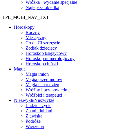
Wróżka - wydanie specjalne
Najlepsza okładka
TPL_MOBI_NAV_TXT
Horoskopy
Roczny
Miesięczny
Co da Ci szczęście
Zodiak dziecięcy
Horoskop księżycowy
Horoskop numerologiczny
Horoskop chiński
Magia
Magia imion
Magia przedmiotów
Magia na co dzień
Wróżby i przepowiednie
Wróżbici i terapeuci
Niezwykli/Niezwykłe
Ludzie i życie
Znani i lubiani
Zjawiska
Podróże
Wierzenia