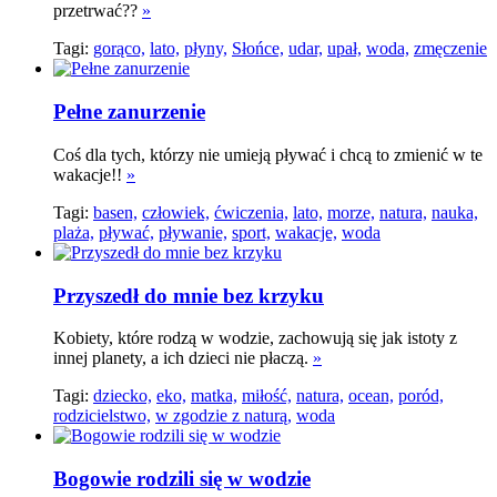
przetrwać??
»
Tagi:
gorąco,
lato,
płyny,
Słońce,
udar,
upał,
woda,
zmęczenie
Pełne zanurzenie
Coś dla tych, którzy nie umieją pływać i chcą to zmienić w te
wakacje!!
»
Tagi:
basen,
człowiek,
ćwiczenia,
lato,
morze,
natura,
nauka,
plaża,
pływać,
pływanie,
sport,
wakacje,
woda
Przyszedł do mnie bez krzyku
Kobiety, które rodzą w wodzie, zachowują się jak istoty z
innej planety, a ich dzieci nie płaczą.
»
Tagi:
dziecko,
eko,
matka,
miłość,
natura,
ocean,
poród,
rodzicielstwo,
w zgodzie z naturą,
woda
Bogowie rodzili się w wodzie