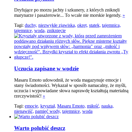
Dryfujące po morzu jachty i szkunery, z których zniknęli
marynarze i pasażerowie... To wcale nie morskie legendy.
»
Tagi:
duchy,
niezwykłe zjawiska,
okręt,
statek,
tajemnica,
tajemnice,
woda,
zniknięcie
Uczucia zapisane w wodzie
Masaru Emoto udowodnił, że woda magazynuje emocje i
stany świadomości. Wykazał w sposób namacalny, że myśli,
uczucia i wypowiadane słowa naprawdę kształtują materialną
rzeczywistość!
»
Tagi:
emocje,
kryształ,
Masaru Emoto,
miłość,
nauka,
nienawiść,
pamięć wody,
tajemnice,
woda
Warto polubić deszcz