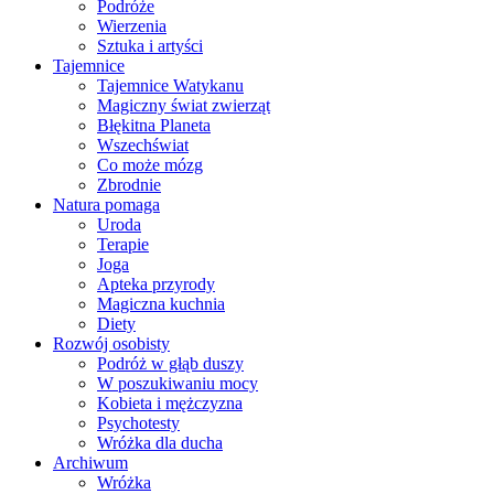
Podróże
Wierzenia
Sztuka i artyści
Tajemnice
Tajemnice Watykanu
Magiczny świat zwierząt
Błękitna Planeta
Wszechświat
Co może mózg
Zbrodnie
Natura pomaga
Uroda
Terapie
Joga
Apteka przyrody
Magiczna kuchnia
Diety
Rozwój osobisty
Podróż w głąb duszy
W poszukiwaniu mocy
Kobieta i mężczyzna
Psychotesty
Wróżka dla ducha
Archiwum
Wróżka