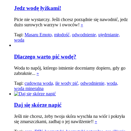
Jedz wodę łyżkami!
Picie nie wystarczy. Jeśli chcesz porządnie się nawodnić, jedz
dużo surowych warzyw i owoców!
»
Tagi:
Masaru Emoto,
młodość,
odwodnienie,
ujędrnianie,
woda
Dlaczego warto pić wodę?
Woda to napój, którego istnienie doceniamy dopiero, gdy go
zabraknie...
»
Tagi:
cudowna woda,
ile wody pić,
odwodnienie,
woda,
woda mineralna
Daj się skórze napić
Jeśli nie chcesz, żeby twoja skóra wyschła na wiór i pokryła
się zmarszczkami, zadbaj o jej nawilżenie!!
»