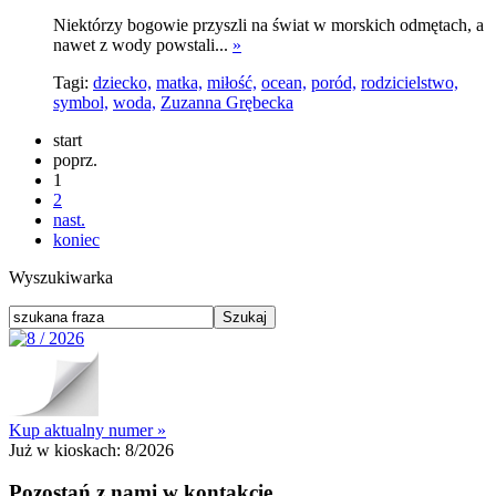
Niektórzy bogowie przyszli na świat w morskich odmętach, a
nawet z wody powstali...
»
Tagi:
dziecko,
matka,
miłość,
ocean,
poród,
rodzicielstwo,
symbol,
woda,
Zuzanna Grębecka
start
poprz.
1
2
nast.
koniec
Wyszukiwarka
Kup aktualny numer »
Już w kioskach:
8/2026
Pozostań z nami w kontakcie