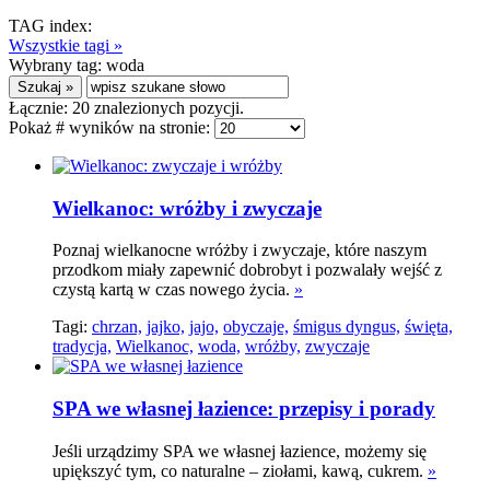
TAG index:
Wszystkie tagi »
Wybrany tag:
woda
Łącznie:
20
znalezionych pozycji.
Pokaż # wyników na stronie:
Wielkanoc: wróżby i zwyczaje
Poznaj wielkanocne wróżby i zwyczaje, które naszym
przodkom miały zapewnić dobrobyt i pozwalały wejść z
czystą kartą w czas nowego życia.
»
Tagi:
chrzan,
jajko,
jajo,
obyczaje,
śmigus dyngus,
święta,
tradycja,
Wielkanoc,
woda,
wróżby,
zwyczaje
SPA we własnej łazience: przepisy i porady
Jeśli urządzimy SPA we własnej łazience, możemy się
upiększyć tym, co naturalne – ziołami, kawą, cukrem.
»