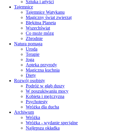
Sztuka i artyści
Tajemnice
Tajemnice Watykanu
Magiczny świat zwierząt
Błękitna Planeta
Wszechświat
Co może mózg
Zbrodnie
Natura pomaga
Uroda
Terapie
Joga
Apteka przyrody
Magiczna kuchnia
Diety
Rozwój osobisty
Podróż w głąb duszy
W poszukiwaniu mocy
Kobieta i mężczyzna
Psychotesty
Wróżka dla ducha
Archiwum
Wróżka
Wróżka - wydanie specjalne
Najlepsza okładka