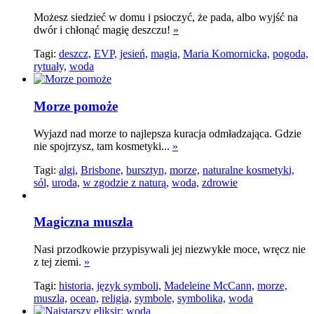
Możesz siedzieć w domu i psioczyć, że pada, albo wyjść na
dwór i chłonąć magię deszczu!
»
Tagi:
deszcz,
EVP,
jesień,
magia,
Maria Komornicka,
pogoda,
rytuały,
woda
Morze pomoże
Wyjazd nad morze to najlepsza kuracja odmładzająca. Gdzie
nie spojrzysz, tam kosmetyki...
»
Tagi:
algi,
Brisbone,
bursztyn,
morze,
naturalne kosmetyki,
sól,
uroda,
w zgodzie z naturą,
woda,
zdrowie
Magiczna muszla
Nasi przodkowie przypisywali jej niezwykłe moce, wręcz nie
z tej ziemi.
»
Tagi:
historia,
język symboli,
Madeleine McCann,
morze,
muszla,
ocean,
religia,
symbole,
symbolika,
woda