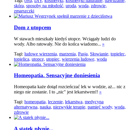
Tagi:
cera,
DIY,
kosmetyki,
kosmetyki naturalne,
nawilżanie,
skóra,
sposoby na młodość,
uroda,
woda,
zdrowie,
zmarszczki
Dom z utopcem
W stawach mieszkały kiedyś utopce. Wciągały ludzi do
wody. Albo ratowały. Nie do końca wiadomo...
»
Tagi:
ludowe wierzenia,
marzenia,
Pasja,
Słowianie,
topielec,
topielica,
utopce,
utopiec,
wierzenia ludowe,
woda
Homeopatia. Sensacyjne doniesienia
Homeopatia każe dotąd rozcieńczać lek w wodzie, aż... nic z
niego nie zostanie. I to „nic" jest lekarstwem!!
»
Tagi:
homeopatia,
leczenie,
lekarstwa,
medycyna
alternatywna,
nauka,
niezwykłe terapie,
pamięć wody,
woda,
zdrowie
A statek płynie...