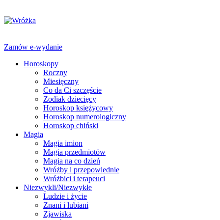
Zamów e-wydanie
Horoskopy
Roczny
Miesięczny
Co da Ci szczęście
Zodiak dziecięcy
Horoskop księżycowy
Horoskop numerologiczny
Horoskop chiński
Magia
Magia imion
Magia przedmiotów
Magia na co dzień
Wróżby i przepowiednie
Wróżbici i terapeuci
Niezwykli/Niezwykłe
Ludzie i życie
Znani i lubiani
Zjawiska