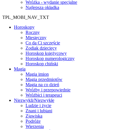
Wróżka - wydanie specjalne
Najlepsza okładka
TPL_MOBI_NAV_TXT
Horoskopy
Roczny
Miesięczny
Co da Ci szczęście
Zodiak dziecięcy
Horoskop księżycowy
Horoskop numerologiczny
Horoskop chiński
Magia
Magia imion
Magia przedmiotów
Magia na co dzień
Wróżby i przepowiednie
Wróżbici i terapeuci
Niezwykli/Niezwykłe
Ludzie i życie
Znani i lubiani
Zjawiska
Podróże
Wierzenia