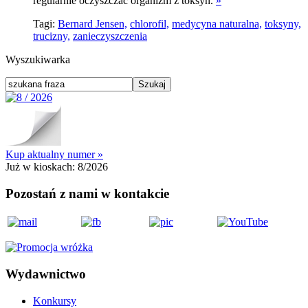
regularnie oczyszczać organizm z toksyn.
»
Tagi:
Bernard Jensen,
chlorofil,
medycyna naturalna,
toksyny,
trucizny,
zanieczyszczenia
Wyszukiwarka
Kup aktualny numer »
Już w kioskach:
8/2026
Pozostań z nami w kontakcie
Wydawnictwo
Konkursy