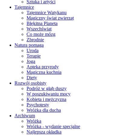
Sztuka i artyści
Tajemnice
Tajemnice Watykanu
Magiczny świat zwierząt
Błękitna Planeta
Wszechświat
Co może mózg
Zbrodnie
Natura pomaga
Uroda
Terapie
Joga
Apteka przyrody
Magiczna kuchnia
Diety
Rozwój osobisty
Podróż w głąb duszy
W poszukiwaniu mocy
Kobieta i mężczyzna
Psychotesty
Wróżka dla ducha
Archiwum
Wróżka
Wróżka - wydanie specjalne
Najlepsza okładka