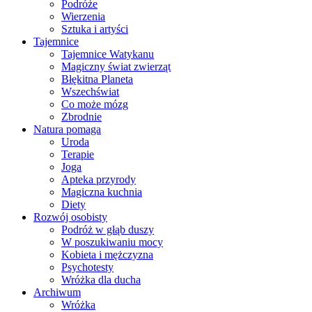
Podróże
Wierzenia
Sztuka i artyści
Tajemnice
Tajemnice Watykanu
Magiczny świat zwierząt
Błękitna Planeta
Wszechświat
Co może mózg
Zbrodnie
Natura pomaga
Uroda
Terapie
Joga
Apteka przyrody
Magiczna kuchnia
Diety
Rozwój osobisty
Podróż w głąb duszy
W poszukiwaniu mocy
Kobieta i mężczyzna
Psychotesty
Wróżka dla ducha
Archiwum
Wróżka