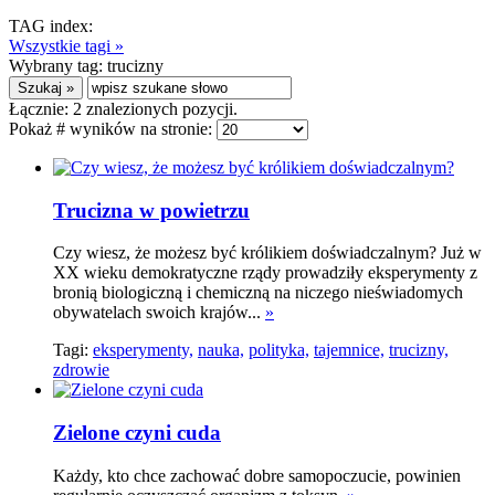
TAG index:
Wszystkie tagi »
Wybrany tag:
trucizny
Łącznie:
2
znalezionych pozycji.
Pokaż # wyników na stronie:
Trucizna w powietrzu
Czy wiesz, że możesz być królikiem doświadczalnym? Już w
XX wieku demokratyczne rządy prowadziły eksperymenty z
bronią biologiczną i chemiczną na niczego nieświadomych
obywatelach swoich krajów...
»
Tagi:
eksperymenty,
nauka,
polityka,
tajemnice,
trucizny,
zdrowie
Zielone czyni cuda
Każdy, kto chce zachować dobre samopoczucie, powinien