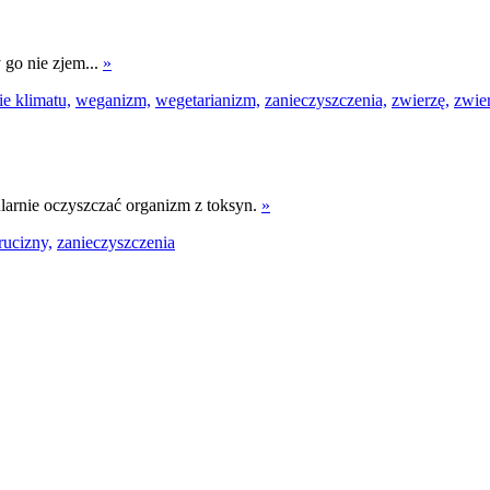
 go nie zjem...
»
ie klimatu,
weganizm,
wegetarianizm,
zanieczyszczenia,
zwierzę,
zwier
larnie oczyszczać organizm z toksyn.
»
rucizny,
zanieczyszczenia