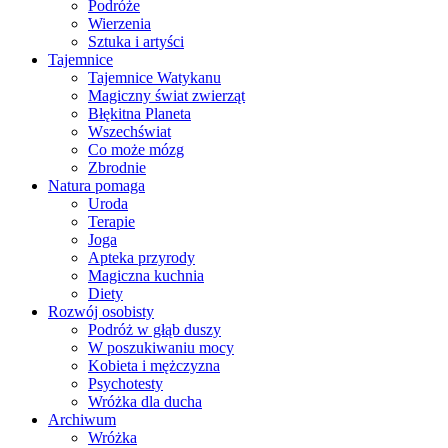
Podróże
Wierzenia
Sztuka i artyści
Tajemnice
Tajemnice Watykanu
Magiczny świat zwierząt
Błękitna Planeta
Wszechświat
Co może mózg
Zbrodnie
Natura pomaga
Uroda
Terapie
Joga
Apteka przyrody
Magiczna kuchnia
Diety
Rozwój osobisty
Podróż w głąb duszy
W poszukiwaniu mocy
Kobieta i mężczyzna
Psychotesty
Wróżka dla ducha
Archiwum
Wróżka