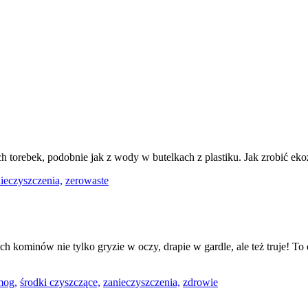
ch torebek, podobnie jak z wody w butelkach z plastiku. Jak zrobić e
ieczyszczenia,
zerowaste
ich kominów nie tylko gryzie w oczy, drapie w gardle, ale też truje! T
mog,
środki czyszczące,
zanieczyszczenia,
zdrowie