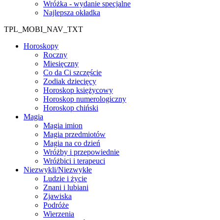
Wróżka - wydanie specjalne
Najlepsza okładka
TPL_MOBI_NAV_TXT
Horoskopy
Roczny
Miesięczny
Co da Ci szczęście
Zodiak dziecięcy
Horoskop księżycowy
Horoskop numerologiczny
Horoskop chiński
Magia
Magia imion
Magia przedmiotów
Magia na co dzień
Wróżby i przepowiednie
Wróżbici i terapeuci
Niezwykli/Niezwykłe
Ludzie i życie
Znani i lubiani
Zjawiska
Podróże
Wierzenia