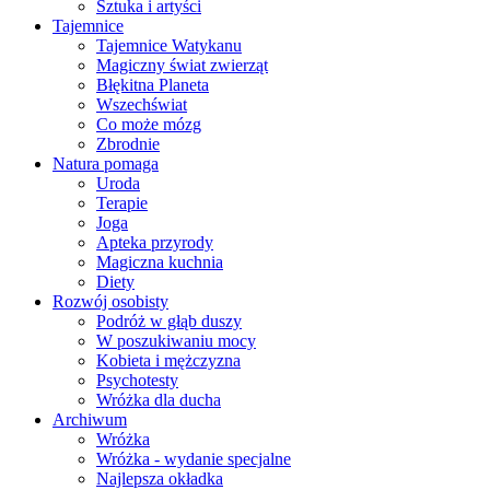
Sztuka i artyści
Tajemnice
Tajemnice Watykanu
Magiczny świat zwierząt
Błękitna Planeta
Wszechświat
Co może mózg
Zbrodnie
Natura pomaga
Uroda
Terapie
Joga
Apteka przyrody
Magiczna kuchnia
Diety
Rozwój osobisty
Podróż w głąb duszy
W poszukiwaniu mocy
Kobieta i mężczyzna
Psychotesty
Wróżka dla ducha
Archiwum
Wróżka
Wróżka - wydanie specjalne
Najlepsza okładka