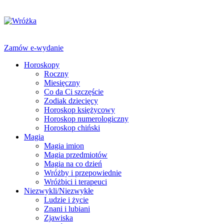
Zamów e-wydanie
Horoskopy
Roczny
Miesięczny
Co da Ci szczęście
Zodiak dziecięcy
Horoskop księżycowy
Horoskop numerologiczny
Horoskop chiński
Magia
Magia imion
Magia przedmiotów
Magia na co dzień
Wróżby i przepowiednie
Wróżbici i terapeuci
Niezwykli/Niezwykłe
Ludzie i życie
Znani i lubiani
Zjawiska