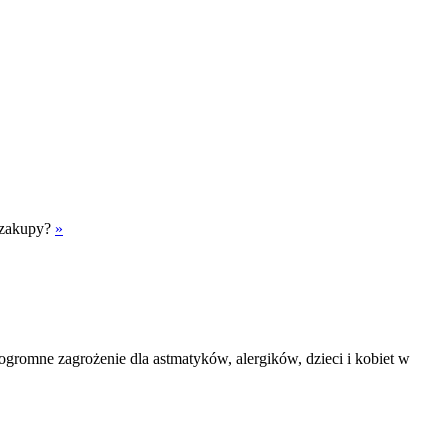
kozakupy?
»
o ogromne zagrożenie dla astmatyków, alergików, dzieci i kobiet w