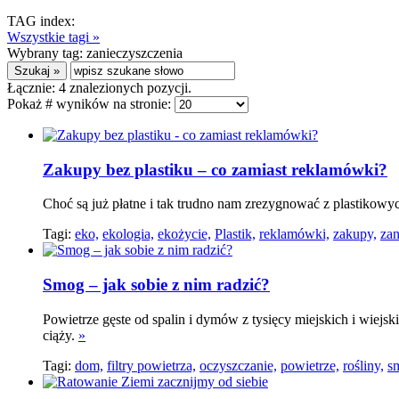
TAG index:
Wszystkie tagi »
Wybrany tag:
zanieczyszczenia
Łącznie:
4
znalezionych pozycji.
Pokaż # wyników na stronie:
Zakupy bez plastiku – co zamiast reklamówki?
Choć są już płatne i tak trudno nam zrezygnować z plastikowy
Tagi:
eko,
ekologia,
ekożycie,
Plastik,
reklamówki,
zakupy,
zan
Smog – jak sobie z nim radzić?
Powietrze gęste od spalin i dymów z tysięcy miejskich i wiejsk
ciąży.
»
Tagi:
dom,
filtry powietrza,
oczyszczanie,
powietrze,
rośliny,
s