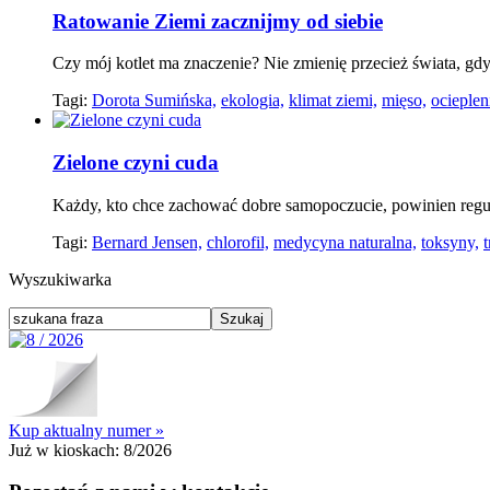
Ratowanie Ziemi zacznijmy od siebie
Czy mój kotlet ma znaczenie? Nie zmienię przecież świata, gdy
Tagi:
Dorota Sumińska,
ekologia,
klimat ziemi,
mięso,
ocieplen
Zielone czyni cuda
Każdy, kto chce zachować dobre samopoczucie, powinien regu
Tagi:
Bernard Jensen,
chlorofil,
medycyna naturalna,
toksyny,
t
Wyszukiwarka
Kup aktualny numer »
Już w kioskach:
8/2026