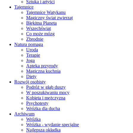
Sztuka i artyści
Tajemnice
Tajemnice Watykanu
Magiczny świat zwierząt
Błękitna Planeta
Wszechświat
Co może mózg
Zbrodnie
Natura pomaga
Uroda
Terapie
Joga
Apteka przyrody
Magiczna kuchnia
Diety
Rozwój osobisty
Podróż w głąb duszy
W poszukiwaniu mocy
Kobieta i mężczyzna
Psychotesty
Wróżka dla ducha
Archiwum
Wróżka
Wróżka - wydanie specjalne
Najlepsza okładka