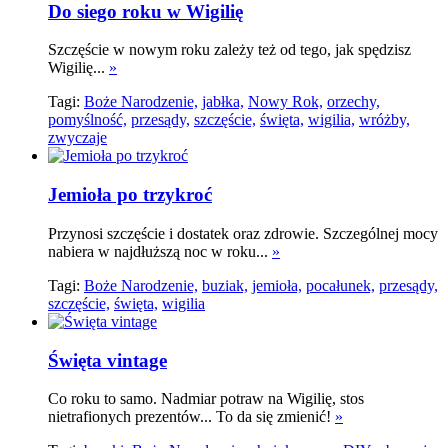
Do siego roku w Wigilię
Szczęście w nowym roku zależy też od tego, jak spędzisz
Wigilię...
»
Tagi:
Boże Narodzenie,
jabłka,
Nowy Rok,
orzechy,
pomyślność,
przesądy,
szczęście,
święta,
wigilia,
wróżby,
zwyczaje
Jemioła po trzykroć
Przynosi szczęście i dostatek oraz zdrowie. Szczególnej mocy
nabiera w najdłuższą noc w roku...
»
Tagi:
Boże Narodzenie,
buziak,
jemioła,
pocałunek,
przesądy,
szczęście,
święta,
wigilia
Święta vintage
Co roku to samo. Nadmiar potraw na Wigilię, stos
nietrafionych prezentów... To da się zmienić!
»