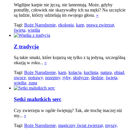
Wigilijne karpie nie jęczą, nie lamentują. Może, gdyby
potrafiły, człowiek nie skazywałby ich na męki? Na szczęście
są ludzie, którzy udzielają im swojego głosu.
»
Tagi:
Boże Narodzenie,
ekologia,
karp,
prawa zwierząt,
święta,
wigilia
Z tradycją
Są takie smaki, które kojarzą się tylko z tą jedyną, szczególną
okazją w roku...
»
Tagi:
Boże Narodzenie,
karp,
kolacja,
kuchnia,
natura,
obiad,
owoce,
potrawy,
przepisy,
ryby,
słodycze,
śledzie,
święta,
wigilia,
zupa
Setki malutkich serc
Czy zwierzęta w ogóle świętują? Tak, ale trochę inaczej niż
my...
»
Tagi:
Boże Narodzenie,
magiczny świat zwierząt,
myszy,