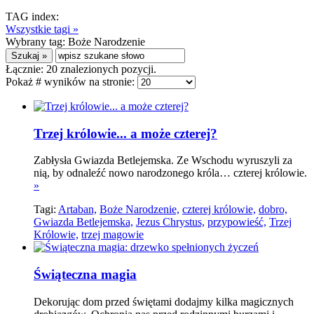
TAG index:
Wszystkie tagi »
Wybrany tag:
Boże Narodzenie
Łącznie:
20
znalezionych pozycji.
Pokaż # wyników na stronie:
Trzej królowie... a może czterej?
Zabłysła Gwiazda Betlejemska. Ze Wschodu wyruszyli za
nią, by odnaleźć nowo narodzonego króla… czterej królowie.
»
Tagi:
Artaban,
Boże Narodzenie,
czterej królowie,
dobro,
Gwiazda Betlejemska,
Jezus Chrystus,
przypowieść,
Trzej
Królowie,
trzej magowie
Świąteczna magia
Dekorując dom przed świętami dodajmy kilka magicznych