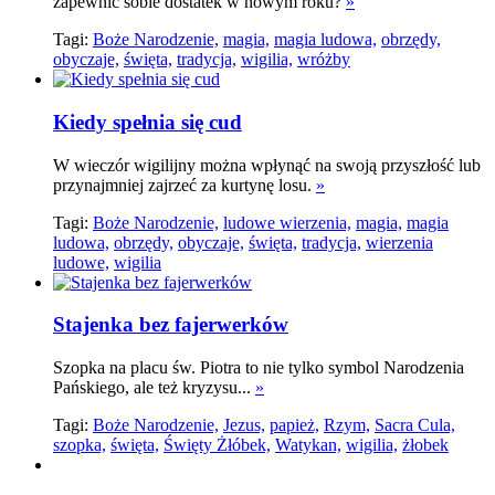
zapewnić sobie dostatek w nowym roku?
»
Tagi:
Boże Narodzenie,
magia,
magia ludowa,
obrzędy,
obyczaje,
święta,
tradycja,
wigilia,
wróżby
Kiedy spełnia się cud
W wieczór wigilijny można wpłynąć na swoją przyszłość lub
przynajmniej zajrzeć za kurtynę losu.
»
Tagi:
Boże Narodzenie,
ludowe wierzenia,
magia,
magia
ludowa,
obrzędy,
obyczaje,
święta,
tradycja,
wierzenia
ludowe,
wigilia
Stajenka bez fajerwerków
Szopka na placu św. Piotra to nie tylko symbol Narodzenia
Pańskiego, ale też kryzysu...
»
Tagi:
Boże Narodzenie,
Jezus,
papież,
Rzym,
Sacra Cula,
szopka,
święta,
Święty Żłóbek,
Watykan,
wigilia,
żłobek