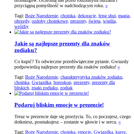
drobiazgów. Ochronią nas przed rodzinnymi burzami i
przyciągną pomyślność w nadchodzącym roku.
»
Tagi:
Boże Narodzenie,
choinka,
dekoracje,
feng shui,
magia,
obrzędy,
ozdoby choinkowe,
prezenty,
święta,
wigilia,
wróżby
Jakie są najlepsze prezenty dla znaków
zodiaku?
Co kupić? To odwieczne przedświąteczne pytanie. Gwiazdy
podpowiedzą najlepsze prezenty dla znaków zodiaku!
»
Tagi:
Boże Narodzenie,
charakterystyka znaków zodiaku,
choinka,
Gwiazdka,
horoskop,
prezenty,
prezenty dla
bliskich,
znaki zodiaku,
zodiak
Podaruj bliskim emocje w prezencie!
Teraz w prezencie daje się przeżycia. To, co poczujesz, czego
dotkniesz, posmakujesz – zostanie w głowie i w sercu.
»
Tagi:
Boże Narodzenie,
choinka,
emocje,
Gwiazdka,
kursy,