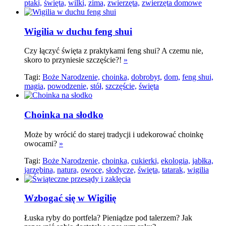
ptaki,
święta,
wilki,
zima,
zwierzęta,
zwierzęta domowe
Wigilia w duchu feng shui
Czy łączyć święta z praktykami feng shui? A czemu nie,
skoro to przyniesie szczęście?!
»
Tagi:
Boże Narodzenie,
choinka,
dobrobyt,
dom,
feng shui,
magia,
powodzenie,
stół,
szczęście,
święta
Choinka na słodko
Może by wrócić do starej tradycji i udekorować choinkę
owocami?
»
Tagi:
Boże Narodzenie,
choinka,
cukierki,
ekologia,
jabłka,
jarzębina,
natura,
owoce,
słodycze,
święta,
tatarak,
wigilia
Wzbogać się w Wigilię
Łuska ryby do portfela? Pieniądze pod talerzem? Jak