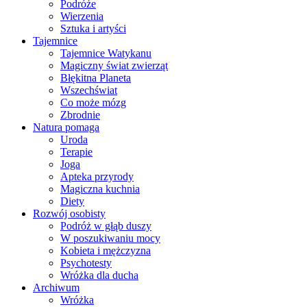
Podróże
Wierzenia
Sztuka i artyści
Tajemnice
Tajemnice Watykanu
Magiczny świat zwierząt
Błękitna Planeta
Wszechświat
Co może mózg
Zbrodnie
Natura pomaga
Uroda
Terapie
Joga
Apteka przyrody
Magiczna kuchnia
Diety
Rozwój osobisty
Podróż w głąb duszy
W poszukiwaniu mocy
Kobieta i mężczyzna
Psychotesty
Wróżka dla ducha
Archiwum
Wróżka