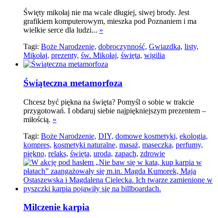
Święty mikołaj nie ma wcale długiej, siwej brody. Jest
grafikiem komputerowym, mieszka pod Poznaniem i ma
wielkie serce dla ludzi...
»
Tagi:
Boże Narodzenie,
dobroczynność,
Gwiazdka,
listy,
Mikołaj,
prezenty,
św. Mikołaj,
święta,
wigilia
Świąteczna metamorfoza
Chcesz być piękna na święta? Pomyśl o sobie w trakcie
przygotowań. I obdaruj siebie najpiękniejszym prezentem –
miłością.
»
Tagi:
Boże Narodzenie,
DIY,
domowe kosmetyki,
ekologia,
kompres,
kosmetyki naturalne,
masaż,
maseczka,
perfumy,
piękno,
relaks,
święta,
uroda,
zapach,
zdrowie
Milczenie karpia