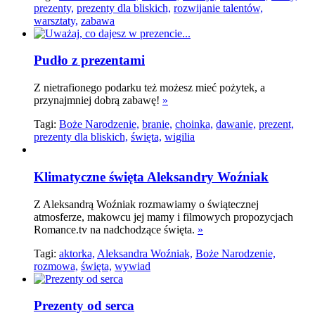
prezenty,
prezenty dla bliskich,
rozwijanie talentów,
warsztaty,
zabawa
Pudło z prezentami
Z nietrafionego podarku też możesz mieć pożytek, a
przynajmniej dobrą zabawę!
»
Tagi:
Boże Narodzenie,
branie,
choinka,
dawanie,
prezent,
prezenty dla bliskich,
święta,
wigilia
Klimatyczne święta Aleksandry Woźniak
Z Aleksandrą Woźniak rozmawiamy o świątecznej
atmosferze, makowcu jej mamy i filmowych propozycjach
Romance.tv na nadchodzące święta.
»
Tagi:
aktorka,
Aleksandra Woźniak,
Boże Narodzenie,
rozmowa,
święta,
wywiad
Prezenty od serca