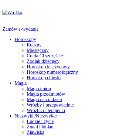
Zamów e-wydanie
Horoskopy
Roczny
Miesięczny
Co da Ci szczęście
Zodiak dziecięcy
Horoskop księżycowy
Horoskop numerologiczny
Horoskop chiński
Magia
Magia imion
Magia przedmiotów
Magia na co dzień
Wróżby i przepowiednie
Wróżbici i terapeuci
Niezwykli/Niezwykłe
Ludzie i życie
Znani i lubiani
Zjawiska