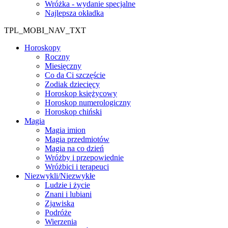
Wróżka - wydanie specjalne
Najlepsza okładka
TPL_MOBI_NAV_TXT
Horoskopy
Roczny
Miesięczny
Co da Ci szczęście
Zodiak dziecięcy
Horoskop księżycowy
Horoskop numerologiczny
Horoskop chiński
Magia
Magia imion
Magia przedmiotów
Magia na co dzień
Wróżby i przepowiednie
Wróżbici i terapeuci
Niezwykli/Niezwykłe
Ludzie i życie
Znani i lubiani
Zjawiska
Podróże
Wierzenia