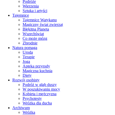
Podróże
Wierzenia
Sztuka i artyści
Tajemnice
Tajemnice Watykanu
Magiczny świat zwierząt
Błękitna Planeta
Wszechświat
Co może mózg
Zbrodnie
Natura pomaga
Uroda
Terapie
Joga
Apteka przyrody
Magiczna kuchnia
Diety
Rozwój osobisty
Podróż w głąb duszy
W poszukiwaniu mocy
Kobieta i mężczyzna
Psychotesty
Wróżka dla ducha
Archiwum
Wróżka