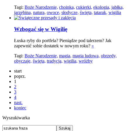
Tagi:
Boże Narodzenie,
choinka,
cukierki,
ekologia,
jabłka,
jarzębina,
natura,
owoce,
słodycze,
święta,
tatarak,
wigilia
Wzbogać się w Wigilię
Łuska ryby do portfela? Pieniądze pod talerzem? Jak
zapewnić sobie dostatek w nowym roku?
»
Tagi:
Boże Narodzenie,
magia,
magia ludowa,
obrzędy,
obyczaje,
święta,
tradycja,
wigilia,
wróżby
start
poprz.
1
2
3
4
nast.
koniec
Wyszukiwarka