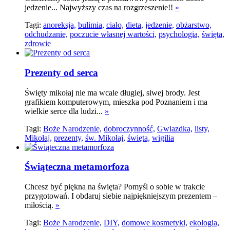
jedzenie... Najwyższy czas na rozgrzeszenie!!
»
Tagi:
anoreksja,
bulimia,
ciało,
dieta,
jedzenie,
obżarstwo,
odchudzanie,
poczucie własnej wartości,
psychologia,
święta,
zdrowie
Prezenty od serca
Święty mikołaj nie ma wcale długiej, siwej brody. Jest
grafikiem komputerowym, mieszka pod Poznaniem i ma
wielkie serce dla ludzi...
»
Tagi:
Boże Narodzenie,
dobroczynność,
Gwiazdka,
listy,
Mikołaj,
prezenty,
św. Mikołaj,
święta,
wigilia
Świąteczna metamorfoza
Chcesz być piękna na święta? Pomyśl o sobie w trakcie
przygotowań. I obdaruj siebie najpiękniejszym prezentem –
miłością.
»
Tagi:
Boże Narodzenie,
DIY,
domowe kosmetyki,
ekologia,