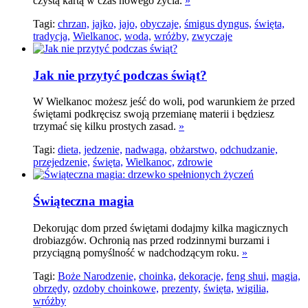
czystą kartą w czas nowego życia.
»
Tagi:
chrzan,
jajko,
jajo,
obyczaje,
śmigus dyngus,
święta,
tradycja,
Wielkanoc,
woda,
wróżby,
zwyczaje
Jak nie przytyć podczas świąt?
W Wielkanoc możesz jeść do woli, pod warunkiem że przed
świętami podkręcisz swoją przemianę materii i będziesz
trzymać się kilku prostych zasad.
»
Tagi:
dieta,
jedzenie,
nadwaga,
obżarstwo,
odchudzanie,
przejedzenie,
święta,
Wielkanoc,
zdrowie
Świąteczna magia
Dekorując dom przed świętami dodajmy kilka magicznych
drobiazgów. Ochronią nas przed rodzinnymi burzami i
przyciągną pomyślność w nadchodzącym roku.
»
Tagi:
Boże Narodzenie,
choinka,
dekoracje,
feng shui,
magia,
obrzędy,
ozdoby choinkowe,
prezenty,
święta,
wigilia,
wróżby