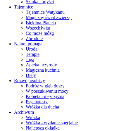
Sztuka i artyści
Tajemnice
Tajemnice Watykanu
Magiczny świat zwierząt
Błękitna Planeta
Wszechświat
Co może mózg
Zbrodnie
Natura pomaga
Uroda
Terapie
Joga
Apteka przyrody
Magiczna kuchnia
Diety
Rozwój osobisty
Podróż w głąb duszy
W poszukiwaniu mocy
Kobieta i mężczyzna
Psychotesty
Wróżka dla ducha
Archiwum
Wróżka
Wróżka - wydanie specjalne
Najlepsza okładka