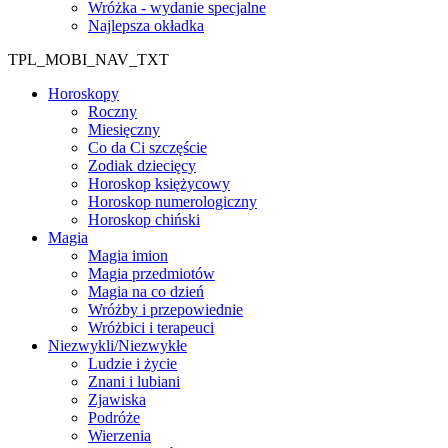
Wróżka - wydanie specjalne
Najlepsza okładka
TPL_MOBI_NAV_TXT
Horoskopy
Roczny
Miesięczny
Co da Ci szczęście
Zodiak dziecięcy
Horoskop księżycowy
Horoskop numerologiczny
Horoskop chiński
Magia
Magia imion
Magia przedmiotów
Magia na co dzień
Wróżby i przepowiednie
Wróżbici i terapeuci
Niezwykli/Niezwykłe
Ludzie i życie
Znani i lubiani
Zjawiska
Podróże
Wierzenia