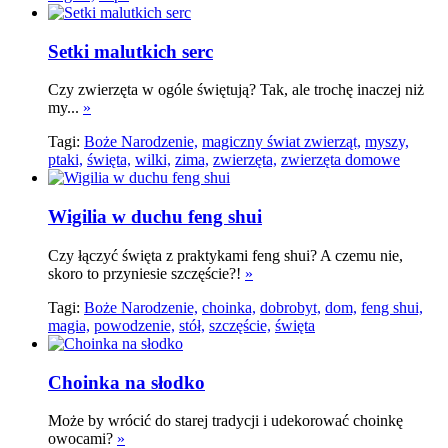
Setki malutkich serc
Czy zwierzęta w ogóle świętują? Tak, ale trochę inaczej niż
my...
»
Tagi:
Boże Narodzenie,
magiczny świat zwierząt,
myszy,
ptaki,
święta,
wilki,
zima,
zwierzęta,
zwierzęta domowe
Wigilia w duchu feng shui
Czy łączyć święta z praktykami feng shui? A czemu nie,
skoro to przyniesie szczęście?!
»
Tagi:
Boże Narodzenie,
choinka,
dobrobyt,
dom,
feng shui,
magia,
powodzenie,
stół,
szczęście,
święta
Choinka na słodko
Może by wrócić do starej tradycji i udekorować choinkę
owocami?
»