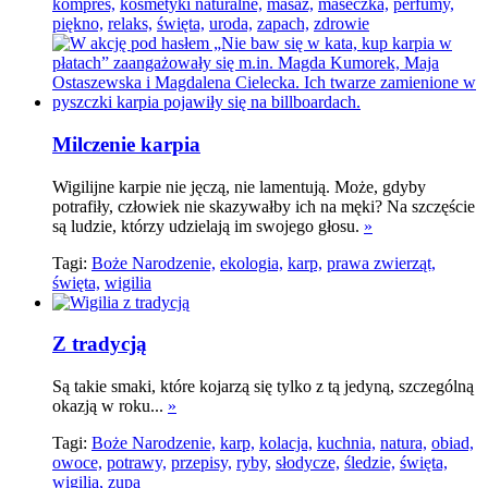
kompres,
kosmetyki naturalne,
masaż,
maseczka,
perfumy,
piękno,
relaks,
święta,
uroda,
zapach,
zdrowie
Milczenie karpia
Wigilijne karpie nie jęczą, nie lamentują. Może, gdyby
potrafiły, człowiek nie skazywałby ich na męki? Na szczęście
są ludzie, którzy udzielają im swojego głosu.
»
Tagi:
Boże Narodzenie,
ekologia,
karp,
prawa zwierząt,
święta,
wigilia
Z tradycją
Są takie smaki, które kojarzą się tylko z tą jedyną, szczególną
okazją w roku...
»
Tagi:
Boże Narodzenie,
karp,
kolacja,
kuchnia,
natura,
obiad,
owoce,
potrawy,
przepisy,
ryby,
słodycze,
śledzie,
święta,
wigilia,
zupa