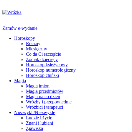
Zamów e-wydanie
Horoskopy
Roczny
Miesięczny
Co da Ci szczęście
Zodiak dziecięcy
Horoskop księżycowy
Horoskop numerologiczny
Horoskop chiński
Magia
Magia imion
Magia przedmiotów
Magia na co dzień
Wróżby i przepowiednie
Wróżbici i terapeuci
Niezwykli/Niezwykłe
Ludzie i życie
Znani i lubiani
Zjawiska