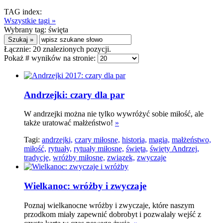
TAG index:
Wszystkie tagi »
Wybrany tag:
święta
Łącznie:
20
znalezionych pozycji.
Pokaż # wyników na stronie:
Andrzejki: czary dla par
W andrzejki można nie tylko wywróżyć sobie miłość, ale
także uratować małżeństwo!
»
Tagi:
andrzejki,
czary miłosne,
historia,
magia,
małżeństwo,
miłość,
rytuały,
rytuały miłosne,
święta,
święty Andrzej,
tradycje,
wróżby miłosne,
związek,
zwyczaje
Wielkanoc: wróżby i zwyczaje
Poznaj wielkanocne wróżby i zwyczaje, które naszym
przodkom miały zapewnić dobrobyt i pozwalały wejść z