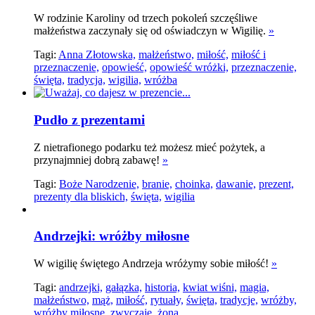
W rodzinie Karoliny od trzech pokoleń szczęśliwe
małżeństwa zaczynały się od oświadczyn w Wigilię.
»
Tagi:
Anna Złotowska,
małżeństwo,
miłość,
miłość i
przeznaczenie,
opowieść,
opowieść wróżki,
przeznaczenie,
święta,
tradycja,
wigilia,
wróżba
Pudło z prezentami
Z nietrafionego podarku też możesz mieć pożytek, a
przynajmniej dobrą zabawę!
»
Tagi:
Boże Narodzenie,
branie,
choinka,
dawanie,
prezent,
prezenty dla bliskich,
święta,
wigilia
Andrzejki: wróżby miłosne
W wigilię świętego Andrzeja wróżymy sobie miłość!
»
Tagi:
andrzejki,
gałązka,
historia,
kwiat wiśni,
magia,
małżeństwo,
mąż,
miłość,
rytuały,
święta,
tradycje,
wróżby,
wróżby miłosne,
zwyczaje,
żona