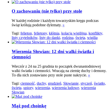
O zachowaniu (nie tylko) przy stole
W każdej rodzinie i każdym towarzyskim kręgu podczas
świąt królują podobne dylematy.
»
Tagi:
felieton,
felietony,
kłótnia,
kolacja wigilijna,
konflikty,
listy czytelników,
listy do danki,
rodzina,
święta,
wigilia
Wierzenia Słowian: 12 dni walki światła i
ciemności
Wieczór z 24 na 25 grudnia to początek dwunastodniowej
walki światła i ciemności. Wracają na ziemię duchy i demony.
To dla nich zostawiano przy stole puste nakrycie.
»
Tagi:
ciemność,
duchy,
grudzień,
Słowianie,
styczeń,
światło,
święta,
upiory,
wierzenia,
wierzenia ludowe,
wierzenia
Słowian
Mąż pod choinkę