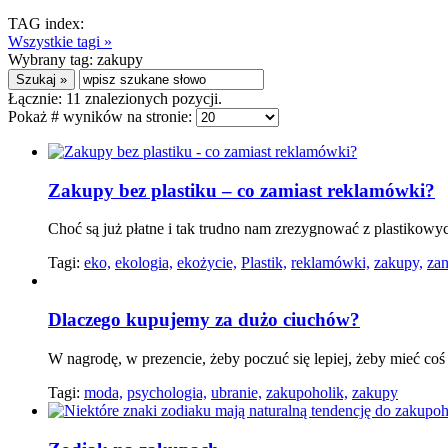
TAG index:
Wszystkie tagi »
Wybrany tag:
zakupy
Łącznie:
11
znalezionych pozycji.
Pokaż # wyników na stronie:
Zakupy bez plastiku – co zamiast reklamówki?
Choć są już płatne i tak trudno nam zrezygnować z plastikowy
Tagi:
eko,
ekologia,
ekożycie,
Plastik,
reklamówki,
zakupy,
zan
Dlaczego kupujemy za dużo ciuchów?
W nagrodę, w prezencie, żeby poczuć się lepiej, żeby mieć coś
Tagi:
moda,
psychologia,
ubranie,
zakupoholik,
zakupy