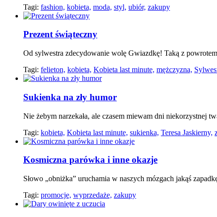
Tagi:
fashion,
kobieta,
moda,
styl,
ubiór,
zakupy
Prezent świąteczny
Od sylwestra zdecydowanie wolę Gwiazdkę! Taką z powrotem d
Tagi:
felieton,
kobieta,
Kobieta last minute,
mężczyzna,
Sylwest
Sukienka na zły humor
Nie żebym narzekała, ale czasem miewam dni niekorzystnej twa
Tagi:
kobieta,
Kobieta last minute,
sukienka,
Teresa Jaskierny,
Kosmiczna parówka i inne okazje
Słowo „obniżka” uruchamia w naszych mózgach jakąś zapadkę
Tagi:
promocje,
wyprzedaże,
zakupy