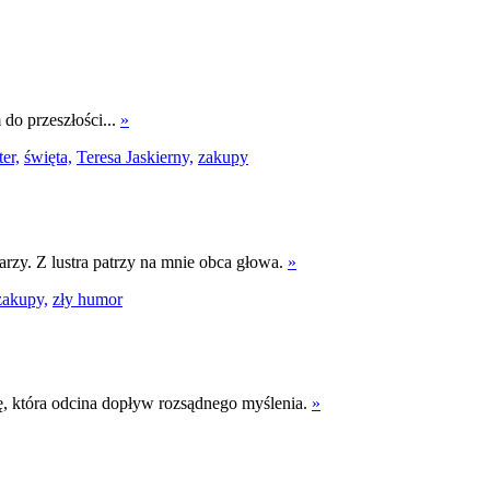
o przeszłości...
»
er,
święta,
Teresa Jaskierny,
zakupy
rzy. Z lustra patrzy na mnie obca głowa.
»
zakupy,
zły humor
, która odcina dopływ rozsądnego myślenia.
»