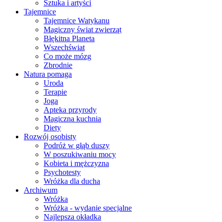
Sztuka i artyści
Tajemnice
Tajemnice Watykanu
Magiczny świat zwierząt
Błękitna Planeta
Wszechświat
Co może mózg
Zbrodnie
Natura pomaga
Uroda
Terapie
Joga
Apteka przyrody
Magiczna kuchnia
Diety
Rozwój osobisty
Podróż w głąb duszy
W poszukiwaniu mocy
Kobieta i mężczyzna
Psychotesty
Wróżka dla ducha
Archiwum
Wróżka
Wróżka - wydanie specjalne
Najlepsza okładka