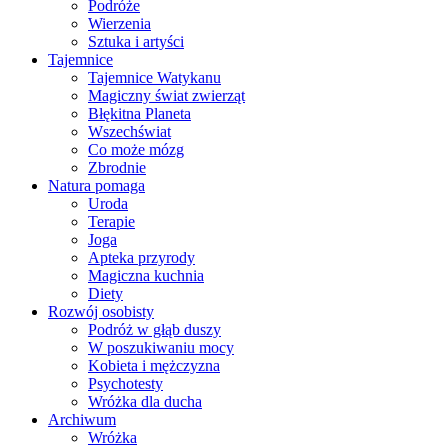
Podróże
Wierzenia
Sztuka i artyści
Tajemnice
Tajemnice Watykanu
Magiczny świat zwierząt
Błękitna Planeta
Wszechświat
Co może mózg
Zbrodnie
Natura pomaga
Uroda
Terapie
Joga
Apteka przyrody
Magiczna kuchnia
Diety
Rozwój osobisty
Podróż w głąb duszy
W poszukiwaniu mocy
Kobieta i mężczyzna
Psychotesty
Wróżka dla ducha
Archiwum
Wróżka