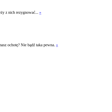
eży z nich rezygnować...
»
o masz ochotę? Nie bądź taka pewna.
»