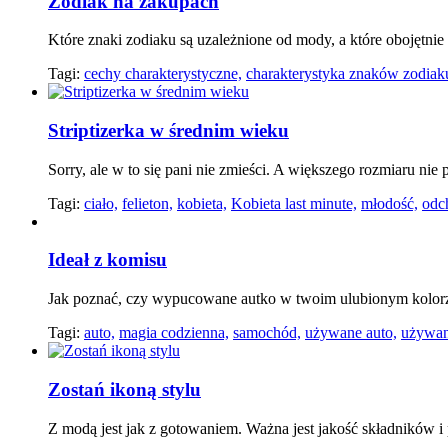
Zodiak na zakupach
Które znaki zodiaku są uzależnione od mody, a które obojęt
Tagi:
cechy charakterystyczne,
charakterystyka znaków zodiak
Striptizerka w średnim wieku
Sorry, ale w to się pani nie zmieści. A większego rozmiaru nie 
Tagi:
ciało,
felieton,
kobieta,
Kobieta last minute,
młodość,
odc
Ideał z komisu
Jak poznać, czy wypucowane autko w twoim ulubionym kolorz
Tagi:
auto,
magia codzienna,
samochód,
używane auto,
używan
Zostań ikoną stylu
Z modą jest jak z gotowaniem. Ważna jest jakość składników i