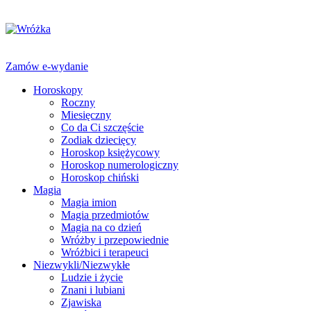
Zamów e-wydanie
Horoskopy
Roczny
Miesięczny
Co da Ci szczęście
Zodiak dziecięcy
Horoskop księżycowy
Horoskop numerologiczny
Horoskop chiński
Magia
Magia imion
Magia przedmiotów
Magia na co dzień
Wróżby i przepowiednie
Wróżbici i terapeuci
Niezwykli/Niezwykłe
Ludzie i życie
Znani i lubiani
Zjawiska