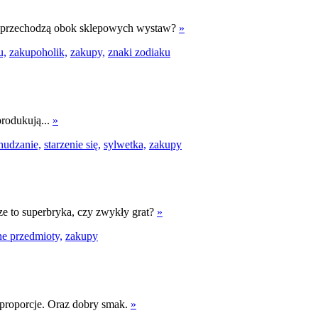
nie przechodzą obok sklepowych wystaw?
»
u,
zakupoholik,
zakupy,
znaki zodiaku
produkują...
»
hudzanie,
starzenie się,
sylwetka,
zakupy
e to superbryka, czy zwykły grat?
»
e przedmioty,
zakupy
 proporcje. Oraz dobry smak.
»