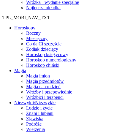
Wróżka - wydanie specjalne
Najlepsza okładka
TPL_MOBI_NAV_TXT
Horoskopy
Roczny
Miesięczny
Co da Ci szczęście
Zodiak dziecięcy
Horoskop księżycowy
Horoskop numerologiczny
Horoskop chiński
Magia
Magia imion
Magia przedmiotów
Magia na co dzień
Wróżby i przepowiednie
Wróżbici i terapeuci
Niezwykli/Niezwykłe
Ludzie i życie
Znani i lubiani
Zjawiska
Podróże
Wierzenia