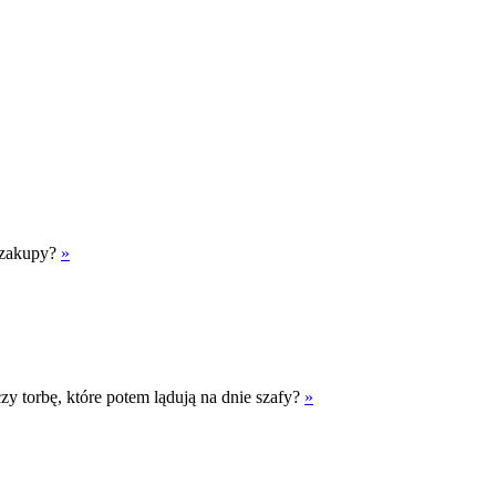
kozakupy?
»
zy torbę, które potem lądują na dnie szafy?
»