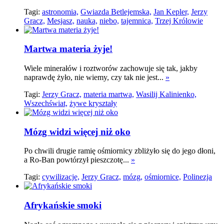
Tagi:
astronomia,
Gwiazda Betlejemska,
Jan Kepler,
Jerzy
Gracz,
Mesjasz,
nauka,
niebo,
tajemnica,
Trzej Królowie
Martwa materia żyje!
Wiele minerałów i roztworów zachowuje się tak, jakby
naprawdę żyło, nie wiemy, czy tak nie jest...
»
Tagi:
Jerzy Gracz,
materia martwa,
Wasilij Kalinienko,
Wszechświat,
żywe kryształy
Mózg widzi więcej niż oko
Po chwili drugie ramię ośmiornicy zbliżyło się do jego dłoni,
a Ro-Ban powtórzył pieszczotę...
»
Tagi:
cywilizacje,
Jerzy Gracz,
mózg,
ośmiornice,
Polinezja
Afrykańskie smoki