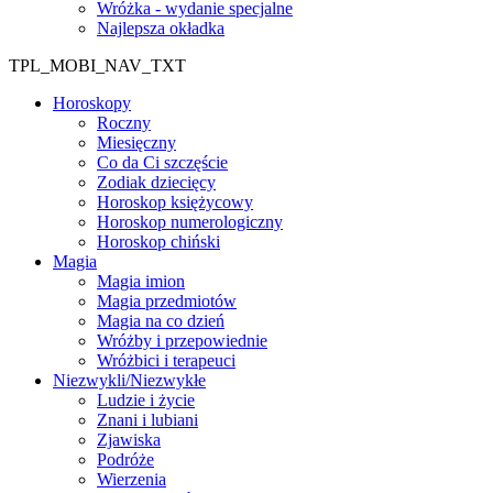
Wróżka - wydanie specjalne
Najlepsza okładka
TPL_MOBI_NAV_TXT
Horoskopy
Roczny
Miesięczny
Co da Ci szczęście
Zodiak dziecięcy
Horoskop księżycowy
Horoskop numerologiczny
Horoskop chiński
Magia
Magia imion
Magia przedmiotów
Magia na co dzień
Wróżby i przepowiednie
Wróżbici i terapeuci
Niezwykli/Niezwykłe
Ludzie i życie
Znani i lubiani
Zjawiska
Podróże
Wierzenia