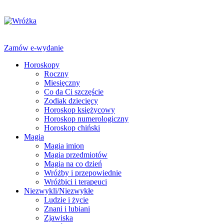
Zamów e-wydanie
Horoskopy
Roczny
Miesięczny
Co da Ci szczęście
Zodiak dziecięcy
Horoskop księżycowy
Horoskop numerologiczny
Horoskop chiński
Magia
Magia imion
Magia przedmiotów
Magia na co dzień
Wróżby i przepowiednie
Wróżbici i terapeuci
Niezwykli/Niezwykłe
Ludzie i życie
Znani i lubiani
Zjawiska