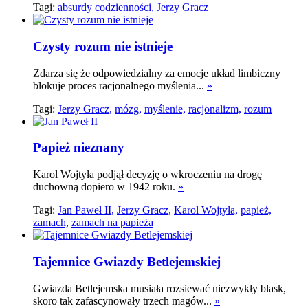
Tagi:
absurdy codzienności,
Jerzy Gracz
Czysty rozum nie istnieje
Zdarza się że odpowiedzialny za emocje układ limbiczny
blokuje proces racjonalnego myślenia...
»
Tagi:
Jerzy Gracz,
mózg,
myślenie,
racjonalizm,
rozum
Papież nieznany
Karol Wojtyła podjął decyzję o wkroczeniu na drogę
duchowną dopiero w 1942 roku.
»
Tagi:
Jan Paweł II,
Jerzy Gracz,
Karol Wojtyła,
papież,
zamach,
zamach na papieża
Tajemnice Gwiazdy Betlejemskiej
Gwiazda Betlejemska musiała rozsiewać niezwykły blask,
skoro tak zafascynowały trzech magów...
»