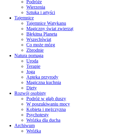
Podróże
Wierzenia
Sztuka i artyści
Tajemnice
Tajemnice Watykanu
Magiczny świat zwierząt
Błękitna Planeta
Wszechświat
Co może mózg
Zbrodnie
Natura pomaga
Uroda
Terapie
Joga
Apteka przyrody
Magiczna kuchnia
Diety
Rozwój osobisty
Podróż w głąb duszy
W poszukiwaniu mocy
Kobieta i mężczyzna
Psychotesty
Wróżka dla ducha
Archiwum
Wróżka