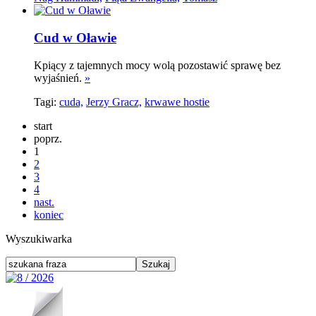
Cud w Oławie
Kpiący z tajemnych mocy wolą pozostawić sprawę bez
wyjaśnień.
»
Tagi:
cuda,
Jerzy Gracz,
krwawe hostie
start
poprz.
1
2
3
4
nast.
koniec
Wyszukiwarka