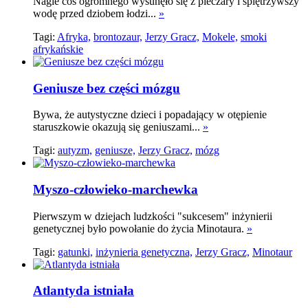
Nagle coś ogromnego wysunęło się z pieczary i spiętrzywszy
wodę przed dziobem łodzi...
»
Tagi:
Afryka,
brontozaur,
Jerzy Gracz,
Mokele,
smoki
afrykańskie
Geniusze bez części mózgu
Bywa, że autystyczne dzieci i popadający w otępienie
staruszkowie okazują się geniuszami...
»
Tagi:
autyzm,
geniusze,
Jerzy Gracz,
mózg
Myszo-człowieko-marchewka
Pierwszym w dziejach ludzkości "sukcesem" inżynierii
genetycznej było powołanie do życia Minotaura.
»
Tagi:
gatunki,
inżynieria genetyczna,
Jerzy Gracz,
Minotaur
Atlantyda istniała