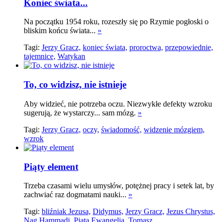
Koniec świata...
Na początku 1954 roku, rozeszły się po Rzymie pogłoski o
bliskim końcu świata...
»
Tagi:
Jerzy Gracz,
koniec świata,
proroctwa,
przepowiednie,
tajemnice,
Watykan
To, co widzisz, nie istnieje
Aby widzieć, nie potrzeba oczu. Niezwykłe defekty wzroku
sugerują, że wystarczy... sam mózg.
»
Tagi:
Jerzy Gracz,
oczy,
świadomość,
widzenie mózgiem,
wzrok
Piąty element
Trzeba czasami wielu umysłów, potężnej pracy i setek lat, by
zachwiać raz dogmatami nauki...
»
Tagi:
bliźniak Jezusa,
Didymus,
Jerzy Gracz,
Jezus Chrystus,
Nag Hammadi,
Piąta Ewangelia,
Tomasz