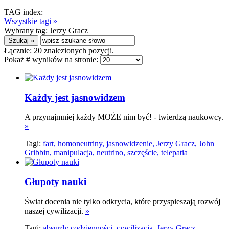
TAG index:
Wszystkie tagi »
Wybrany tag:
Jerzy Gracz
Łącznie:
20
znalezionych pozycji.
Pokaż # wyników na stronie:
Każdy jest jasnowidzem
A przynajmniej każdy MOŻE nim być! - twierdzą naukowcy.
»
Tagi:
fart,
homoneutriny,
jasnowidzenie,
Jerzy Gracz,
John
Gribbin,
manipulacja,
neutrino,
szczęście,
telepatia
Głupoty nauki
Świat docenia nie tylko odkrycia, które przyspieszają rozwój
naszej cywilizacji.
»
Tagi:
absurdy codzienności,
cywilizacja,
Jerzy Gracz,