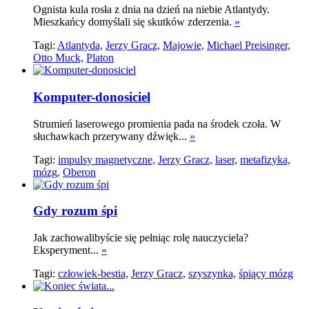
Ognista kula rosła z dnia na dzień na niebie Atlantydy.
Mieszkańcy domyślali się skutków zderzenia.
»
Tagi:
Atlantyda,
Jerzy Gracz,
Majowie,
Michael Preisinger,
Otto Muck,
Platon
Komputer-donosiciel
Strumień laserowego promienia pada na środek czoła. W
słuchawkach przerywany dźwięk...
»
Tagi:
impulsy magnetyczne,
Jerzy Gracz,
laser,
metafizyka,
mózg,
Oberon
Gdy rozum śpi
Jak zachowalibyście się pełniąc rolę nauczyciela?
Eksperyment...
»
Tagi:
człowiek-bestia,
Jerzy Gracz,
szyszynka,
śpiący mózg