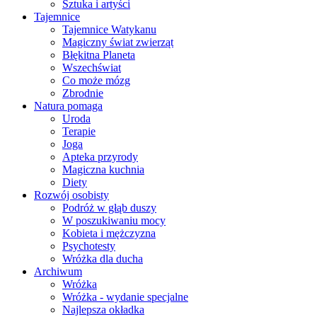
Sztuka i artyści
Tajemnice
Tajemnice Watykanu
Magiczny świat zwierząt
Błękitna Planeta
Wszechświat
Co może mózg
Zbrodnie
Natura pomaga
Uroda
Terapie
Joga
Apteka przyrody
Magiczna kuchnia
Diety
Rozwój osobisty
Podróż w głąb duszy
W poszukiwaniu mocy
Kobieta i mężczyzna
Psychotesty
Wróżka dla ducha
Archiwum
Wróżka
Wróżka - wydanie specjalne
Najlepsza okładka