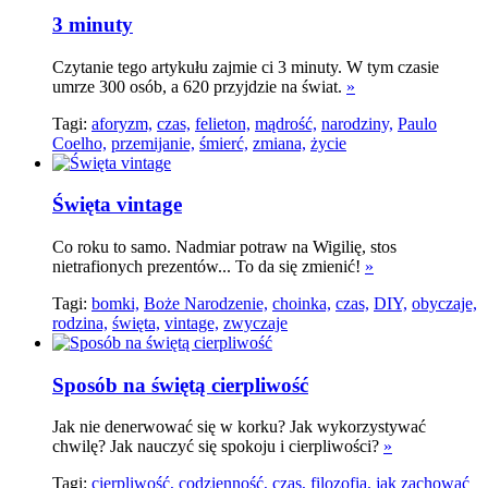
3 minuty
Czytanie tego artykułu zajmie ci 3 minuty. W tym czasie
umrze 300 osób, a 620 przyjdzie na świat.
»
Tagi:
aforyzm,
czas,
felieton,
mądrość,
narodziny,
Paulo
Coelho,
przemijanie,
śmierć,
zmiana,
życie
Święta vintage
Co roku to samo. Nadmiar potraw na Wigilię, stos
nietrafionych prezentów... To da się zmienić!
»
Tagi:
bomki,
Boże Narodzenie,
choinka,
czas,
DIY,
obyczaje,
rodzina,
święta,
vintage,
zwyczaje
Sposób na świętą cierpliwość
Jak nie denerwować się w korku? Jak wykorzystywać
chwilę? Jak nauczyć się spokoju i cierpliwości?
»
Tagi:
cierpliwość,
codzienność,
czas,
filozofia,
jak zachować