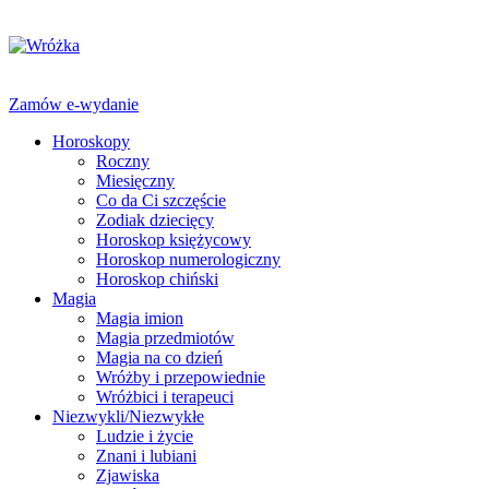
Zamów e-wydanie
Horoskopy
Roczny
Miesięczny
Co da Ci szczęście
Zodiak dziecięcy
Horoskop księżycowy
Horoskop numerologiczny
Horoskop chiński
Magia
Magia imion
Magia przedmiotów
Magia na co dzień
Wróżby i przepowiednie
Wróżbici i terapeuci
Niezwykli/Niezwykłe
Ludzie i życie
Znani i lubiani
Zjawiska