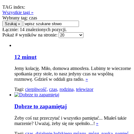
TAG index:
Wszystkie tagi »
Wybrany tag:
czas
Łącznie:
14
znalezionych pozycji.
Pokaż # wyników na stronie:
12 minut
Jemy kolację. Miło, domowa atmosfera. Lubimy te wieczorne
spotkania przy stole, to nasz jedyny czas na wspólną
rozmowę. Gdzieś w oddali gra radio.
»
Tagi:
cierpliwość,
czas,
rodzina,
telewizor
Dobrze to zapamiętaj
Żeby coś raz przeczytać i wszystko pamiętać... Miałeś takie
marzenie? Uważaj, żeby się nie spełniło...!
»
Tagi:
czas,
działanie ludzkiego mózgu,
mózg,
nauka,
pamięć,