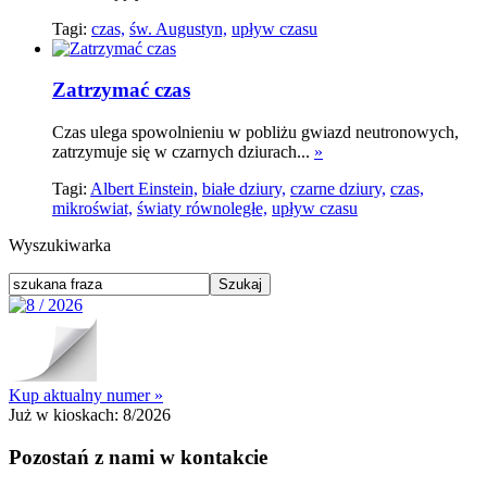
Tagi:
czas,
św. Augustyn,
upływ czasu
Zatrzymać czas
Czas ulega spowolnieniu w pobliżu gwiazd neutronowych,
zatrzymuje się w czarnych dziurach...
»
Tagi:
Albert Einstein,
białe dziury,
czarne dziury,
czas,
mikroświat,
światy równoległe,
upływ czasu
Wyszukiwarka
Kup aktualny numer »
Już w kioskach:
8/2026
Pozostań z nami w kontakcie