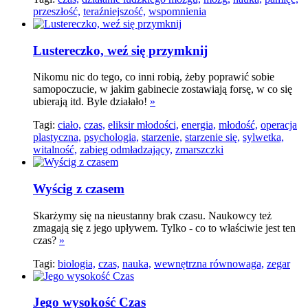
przeszłość,
teraźniejszość,
wspomnienia
Lustereczko, weź się przymknij
Nikomu nic do tego, co inni robią, żeby poprawić sobie
samopoczucie, w jakim gabinecie zostawiają forsę, w co się
ubierają itd. Byle działało!
»
Tagi:
ciało,
czas,
eliksir młodości,
energia,
młodość,
operacja
plastyczna,
psychologia,
starzenie,
starzenie się,
sylwetka,
witalność,
zabieg odmładzający,
zmarszczki
Wyścig z czasem
Skarżymy się na nieustanny brak czasu. Naukowcy też
zmagają się z jego upływem. Tylko - co to właściwie jest ten
czas?
»
Tagi:
biologia,
czas,
nauka,
wewnętrzna równowaga,
zegar
Jego wysokość Czas