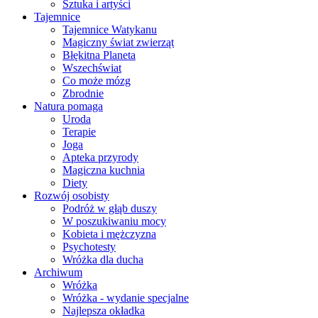
Sztuka i artyści
Tajemnice
Tajemnice Watykanu
Magiczny świat zwierząt
Błękitna Planeta
Wszechświat
Co może mózg
Zbrodnie
Natura pomaga
Uroda
Terapie
Joga
Apteka przyrody
Magiczna kuchnia
Diety
Rozwój osobisty
Podróż w głąb duszy
W poszukiwaniu mocy
Kobieta i mężczyzna
Psychotesty
Wróżka dla ducha
Archiwum
Wróżka
Wróżka - wydanie specjalne
Najlepsza okładka