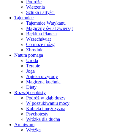
Podróże
Wierzenia
Sztuka i artyści
Tajemnice
Tajemnice Watykanu
Magiczny świat zwierząt
Błękitna Planeta
Wszechświat
Co może mózg
Zbrodnie
Natura pomaga
Uroda
Terapie
Joga
Apteka przyrody
Magiczna kuchnia
Diety
Rozwój osobisty
Podróż w głąb duszy
W poszukiwaniu mocy
Kobieta i mężczyzna
Psychotesty
Wróżka dla ducha
Archiwum
Wróżka