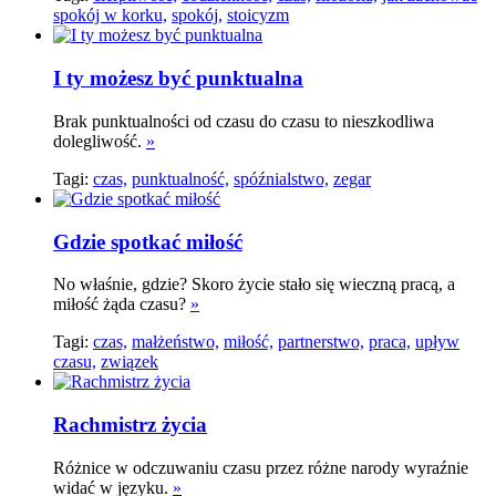
spokój w korku,
spokój,
stoicyzm
I ty możesz być punktualna
Brak punktualności od czasu do czasu to nieszkodliwa
dolegliwość.
»
Tagi:
czas,
punktualność,
spóźnialstwo,
zegar
Gdzie spotkać miłość
No właśnie, gdzie? Skoro życie stało się wieczną pracą, a
miłość żąda czasu?
»
Tagi:
czas,
małżeństwo,
miłość,
partnerstwo,
praca,
upływ
czasu,
związek
Rachmistrz życia
Różnice w odczuwaniu czasu przez różne narody wyraźnie
widać w języku.
»