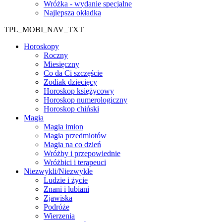
Wróżka - wydanie specjalne
Najlepsza okładka
TPL_MOBI_NAV_TXT
Horoskopy
Roczny
Miesięczny
Co da Ci szczęście
Zodiak dziecięcy
Horoskop księżycowy
Horoskop numerologiczny
Horoskop chiński
Magia
Magia imion
Magia przedmiotów
Magia na co dzień
Wróżby i przepowiednie
Wróżbici i terapeuci
Niezwykli/Niezwykłe
Ludzie i życie
Znani i lubiani
Zjawiska
Podróże
Wierzenia