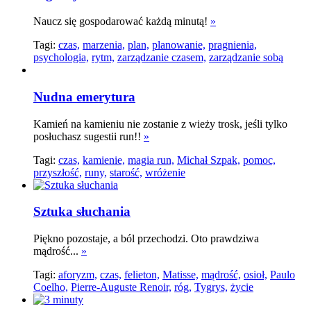
Naucz się gospodarować każdą minutą!
»
Tagi:
czas,
marzenia,
plan,
planowanie,
pragnienia,
psychologia,
rytm,
zarządzanie czasem,
zarządzanie sobą
Nudna emerytura
Kamień na kamieniu nie zostanie z wieży trosk, jeśli tylko
posłuchasz sugestii run!!
»
Tagi:
czas,
kamienie,
magia run,
Michał Szpak,
pomoc,
przyszłość,
runy,
starość,
wróżenie
Sztuka słuchania
Piękno pozostaje, a ból przechodzi. Oto prawdziwa
mądrość...
»
Tagi:
aforyzm,
czas,
felieton,
Matisse,
mądrość,
osioł,
Paulo
Coelho,
Pierre-Auguste Renoir,
róg,
Tygrys,
życie