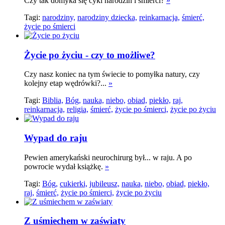
Czy tak domyka się cykl narodzin i śmierci?
»
Tagi:
narodziny,
narodziny dziecka,
reinkarnacja,
śmierć,
życie po śmierci
Życie po życiu - czy to możliwe?
Czy nasz koniec na tym świecie to pomyłka natury, czy
kolejny etap wędrówki?...
»
Tagi:
Biblia,
Bóg,
nauka,
niebo,
obiad,
piekło,
raj,
reinkarnacja,
religia,
śmierć,
życie po śmierci,
życie po życiu
Wypad do raju
Pewien amerykański neurochirurg był... w raju. A po
powrocie wydał książkę.
»
Tagi:
Bóg,
cukierki,
jubileusz,
nauka,
niebo,
obiad,
piekło,
raj,
śmierć,
życie po śmierci,
życie po życiu
Z uśmiechem w zaświaty