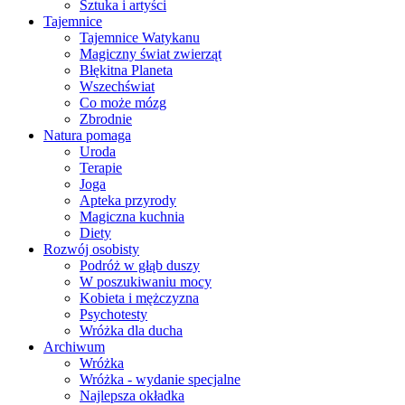
Sztuka i artyści
Tajemnice
Tajemnice Watykanu
Magiczny świat zwierząt
Błękitna Planeta
Wszechświat
Co może mózg
Zbrodnie
Natura pomaga
Uroda
Terapie
Joga
Apteka przyrody
Magiczna kuchnia
Diety
Rozwój osobisty
Podróż w głąb duszy
W poszukiwaniu mocy
Kobieta i mężczyzna
Psychotesty
Wróżka dla ducha
Archiwum
Wróżka
Wróżka - wydanie specjalne
Najlepsza okładka