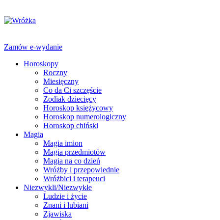
Zamów e-wydanie
Horoskopy
Roczny
Miesięczny
Co da Ci szczęście
Zodiak dziecięcy
Horoskop księżycowy
Horoskop numerologiczny
Horoskop chiński
Magia
Magia imion
Magia przedmiotów
Magia na co dzień
Wróżby i przepowiednie
Wróżbici i terapeuci
Niezwykli/Niezwykłe
Ludzie i życie
Znani i lubiani
Zjawiska