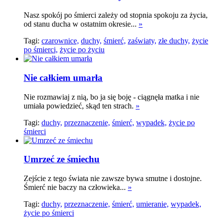
Nasz spokój po śmierci zależy od stopnia spokoju za życia,
od stanu ducha w ostatnim okresie...
»
Tagi:
czarownice,
duchy,
śmierć,
zaświaty,
złe duchy,
życie
po śmierci,
życie po życiu
Nie całkiem umarła
Nie rozmawiaj z nią, bo ja się boję - ciągnęła matka i nie
umiała powiedzieć, skąd ten strach.
»
Tagi:
duchy,
przeznaczenie,
śmierć,
wypadek,
życie po
śmierci
Umrzeć ze śmiechu
Zejście z tego świata nie zawsze bywa smutne i dostojne.
Śmierć nie baczy na człowieka...
»
Tagi:
duchy,
przeznaczenie,
śmierć,
umieranie,
wypadek,
życie po śmierci