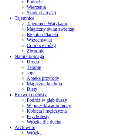
Podróże
Wierzenia
Sztuka i artyści
Tajemnice
Tajemnice Watykanu
Magiczny świat zwierząt
Błękitna Planeta
Wszechświat
Co może mózg
Zbrodnie
Natura pomaga
Uroda
Terapie
Joga
Apteka przyrody
Magiczna kuchnia
Diety
Rozwój osobisty
Podróż w głąb duszy
W poszukiwaniu mocy
Kobieta i mężczyzna
Psychotesty
Wróżka dla ducha
Archiwum
Wróżka