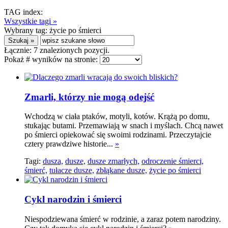
TAG index:
Wszystkie tagi »
Wybrany tag:
życie po śmierci
Łącznie:
7
znalezionych pozycji.
Pokaż # wyników na stronie:
Zmarli, którzy nie mogą odejść
Wchodzą w ciała ptaków, motyli, kotów. Krążą po domu,
stukając butami. Przemawiają w snach i myślach. Chcą nawet
po śmierci opiekować się swoimi rodzinami. Przeczytajcie
cztery prawdziwe historie...
»
Tagi:
dusza,
dusze,
dusze zmarłych,
odroczenie śmierci,
śmierć,
tułacze dusze,
zbłąkane dusze,
życie po śmierci
Cykl narodzin i śmierci
Niespodziewana śmierć w rodzinie, a zaraz potem narodziny.