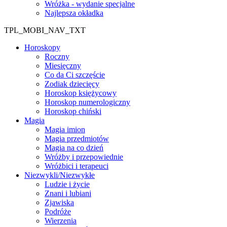
Wróżka - wydanie specjalne
Najlepsza okładka
TPL_MOBI_NAV_TXT
Horoskopy
Roczny
Miesięczny
Co da Ci szczęście
Zodiak dziecięcy
Horoskop księżycowy
Horoskop numerologiczny
Horoskop chiński
Magia
Magia imion
Magia przedmiotów
Magia na co dzień
Wróżby i przepowiednie
Wróżbici i terapeuci
Niezwykli/Niezwykłe
Ludzie i życie
Znani i lubiani
Zjawiska
Podróże
Wierzenia