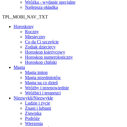
Wróżka - wydanie specjalne
Najlepsza okładka
TPL_MOBI_NAV_TXT
Horoskopy
Roczny
Miesięczny
Co da Ci szczęście
Zodiak dziecięcy
Horoskop księżycowy
Horoskop numerologiczny
Horoskop chiński
Magia
Magia imion
Magia przedmiotów
Magia na co dzień
Wróżby i przepowiednie
Wróżbici i terapeuci
Niezwykli/Niezwykłe
Ludzie i życie
Znani i lubiani
Zjawiska
Podróże
Wierzenia