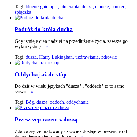
Tagi:
bioenergoterapia,
bioterapia,
dusza,
emocje,
pamięć,
śpiączka
Podróż do króla ducha
Gdy istnieje cień nadziei na przedłużenie życia, zawsze go
wykorzystuję...
»
Tagi:
dusza,
Harry Lukinghan,
uzdrawianie,
zdrowie
Oddychaj aż do stóp
Do dziś w wielu językach "dusza" i "oddech" to to samo
słowo...
»
Tagi:
Bóg,
dusza,
oddech,
oddychanie
Przeszczep razem z duszą
Zdarza się, że uratowany człowiek dostaje w prezencie od
dawcy jeszcze jego upodobania...
»