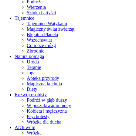
Podróże
Wierzenia
Sztuka i artyści
Tajemnice
Tajemnice Watykanu
Magiczny świat zwierząt
Błękitna Planeta
Wszechświat
Co może mózg
Zbrodnie
Natura pomaga
Uroda
Terapie
Joga
Apteka przyrody
Magiczna kuchnia
Diety
Rozwój osobisty
Podróż w głąb duszy
W poszukiwaniu mocy
Kobieta i mężczyzna
Psychotesty
Wróżka dla ducha
Archiwum
Wróżka