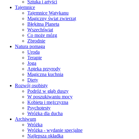
Sztuka i artyści
Tajemnice
Tajemnice Watykanu
Magiczny świat zwierząt
Błękitna Planeta
Wszechświat
Co może mózg
Zbrodnie
Natura pomaga
Uroda
Terapie
Joga
Apteka przyrody
Magiczna kuchnia
Diety
Rozwój osobisty
Podróż w głąb duszy
W poszukiwaniu mocy
Kobieta i mężczyzna
Psychotesty
Wróżka dla ducha
Archiwum
Wróżka
Wróżka - wydanie specjalne
Najlepsza okładka