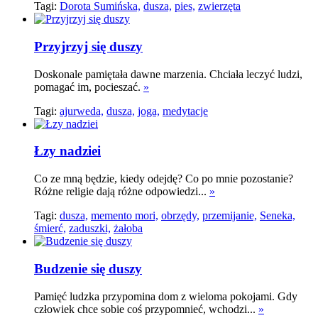
Tagi:
Dorota Sumińska,
dusza,
pies,
zwierzęta
Przyjrzyj się duszy
Doskonale pamiętała dawne marzenia. Chciała leczyć ludzi,
pomagać im, pocieszać.
»
Tagi:
ajurweda,
dusza,
joga,
medytacje
Łzy nadziei
Co ze mną będzie, kiedy odejdę? Co po mnie pozostanie?
Różne religie dają różne odpowiedzi...
»
Tagi:
dusza,
memento mori,
obrzędy,
przemijanie,
Seneka,
śmierć,
zaduszki,
żałoba
Budzenie się duszy
Pamięć ludzka przypomina dom z wieloma pokojami. Gdy
człowiek chce sobie coś przypomnieć, wchodzi...
»