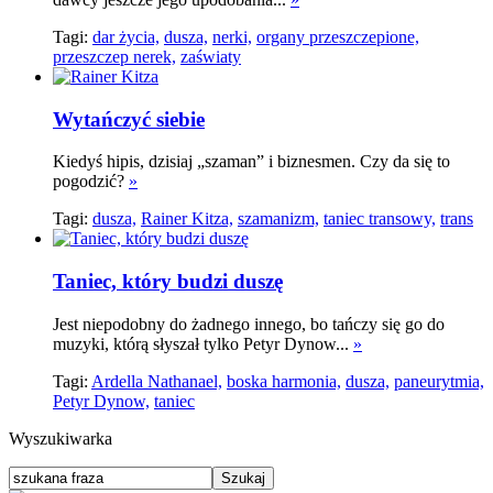
Tagi:
dar życia,
dusza,
nerki,
organy przeszczepione,
przeszczep nerek,
zaświaty
Wytańczyć siebie
Kiedyś hipis, dzisiaj „szaman” i biznesmen. Czy da się to
pogodzić?
»
Tagi:
dusza,
Rainer Kitza,
szamanizm,
taniec transowy,
trans
Taniec, który budzi duszę
Jest niepodobny do żadnego innego, bo tańczy się go do
muzyki, którą słyszał tylko Petyr Dynow...
»
Tagi:
Ardella Nathanael,
boska harmonia,
dusza,
paneurytmia,
Petyr Dynow,
taniec
Wyszukiwarka