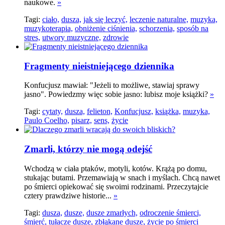
naukowe.
»
Tagi:
ciało,
dusza,
jak się leczyć,
leczenie naturalne,
muzyka,
muzykoterapia,
obniżenie ciśnienia,
schorzenia,
sposób na
stres,
utwory muzyczne,
zdrowie
Fragmenty nieistniejącego dziennika
Konfucjusz mawiał: "Jeżeli to możliwe, stawiaj sprawy
jasno". Powiedzmy więc sobie jasno: lubisz moje książki?
»
Tagi:
cytaty,
dusza,
felieton,
Konfucjusz,
książka,
muzyka,
Paulo Coelho,
pisarz,
sens,
życie
Zmarli, którzy nie mogą odejść
Wchodzą w ciała ptaków, motyli, kotów. Krążą po domu,
stukając butami. Przemawiają w snach i myślach. Chcą nawet
po śmierci opiekować się swoimi rodzinami. Przeczytajcie
cztery prawdziwe historie...
»
Tagi:
dusza,
dusze,
dusze zmarłych,
odroczenie śmierci,
śmierć,
tułacze dusze,
zbłąkane dusze,
życie po śmierci