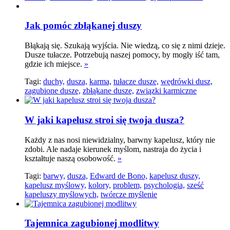
Jak pomóc zbłąkanej duszy
Błąkają się. Szukają wyjścia. Nie wiedzą, co się z nimi dzieje.
Dusze tułacze. Potrzebują naszej pomocy, by mogły iść tam,
gdzie ich miejsce.
»
Tagi:
duchy,
dusza,
karma,
tułacze dusze,
wędrówki dusz,
zagubione dusze,
zbłąkane dusze,
związki karmiczne
W jaki kapelusz stroi się twoja dusza?
Każdy z nas nosi niewidzialny, barwny kapelusz, który nie
zdobi. Ale nadaje kierunek myślom, nastraja do życia i
kształtuje naszą osobowość.
»
Tagi:
barwy,
dusza,
Edward de Bono,
kapelusz duszy,
kapelusz myślowy,
kolory,
problem,
psychologia,
sześć
kapeluszy myślowych,
twórcze myślenie
Tajemnica zagubionej modlitwy