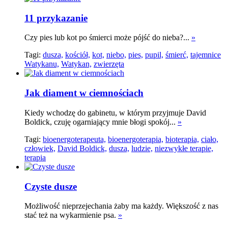
11 przykazanie
Czy pies lub kot po śmierci może pójść do nieba?...
»
Tagi:
dusza,
kościół,
kot,
niebo,
pies,
pupil,
śmierć,
tajemnice
Watykanu,
Watykan,
zwierzęta
Jak diament w ciemnościach
Kiedy wchodzę do gabinetu, w którym przyjmuje David
Boldick, czuję ogarniający mnie błogi spokój...
»
Tagi:
bioenergoterapeuta,
bioenergoterapia,
bioterapia,
ciało,
człowiek,
David Boldick,
dusza,
ludzie,
niezwykłe terapie,
terapia
Czyste dusze
Możliwość nieprzejechania żaby ma każdy. Większość z nas
stać też na wykarmienie psa.
»