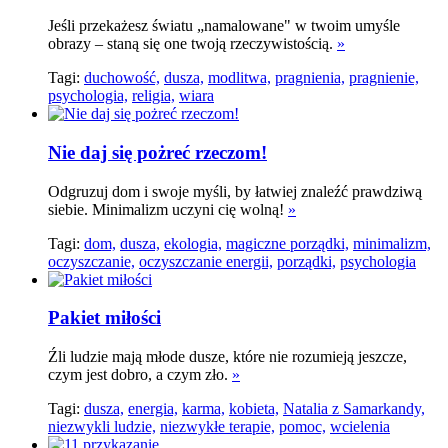
Jeśli przekażesz światu „namalowane" w twoim umyśle
obrazy – staną się one twoją rzeczywistością.
»
Tagi:
duchowość,
dusza,
modlitwa,
pragnienia,
pragnienie,
psychologia,
religia,
wiara
Nie daj się pożreć rzeczom!
Odgruzuj dom i swoje myśli, by łatwiej znaleźć prawdziwą
siebie. Minimalizm uczyni cię wolną!
»
Tagi:
dom,
dusza,
ekologia,
magiczne porządki,
minimalizm,
oczyszczanie,
oczyszczanie energii,
porządki,
psychologia
Pakiet miłości
Źli ludzie mają młode dusze, które nie rozumieją jeszcze,
czym jest dobro, a czym zło.
»
Tagi:
dusza,
energia,
karma,
kobieta,
Natalia z Samarkandy,
niezwykli ludzie,
niezwykłe terapie,
pomoc,
wcielenia