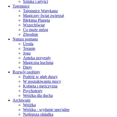
Sztuka i artyści
Tajemnice
Tajemnice Watykanu
Magiczny świat zwierząt
Błękitna Planeta
Wszechświat
Co może mózg
Zbrodnie
Natura pomaga
Uroda
Terapie
Joga
Apteka przyrody
Magiczna kuchnia
Diety
Rozwój osobisty
Podróż w głąb duszy
W poszukiwaniu mocy
Kobieta i mężczyzna
Psychotesty
Wróżka dla ducha
Archiwum
Wróżka
Wróżka - wydanie specjalne
Najlepsza okładka