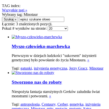
TAG index:
Wszystkie tagi »
Wybrany tag:
Minotaur
Łącznie:
3
znalezionych pozycji.
Pokaż # wyników na stronie:
Myszo-człowieko-marchewka
Pierwszym w dziejach ludzkości "sukcesem" inżynierii
genetycznej było powołanie do życia Minotaura.
»
Tagi:
gatunki,
inżynieria genetyczna,
Jerzy Gracz,
Minotaur
Stworzono nas do roboty
Niespożyta fantazja starożytnych Greków zaludniła świat
monstrami i potworami.
»
Tagi:
antropologia,
Centaury,
Cerber,
genetyka,
inżynieria
genetyczna,
Minotaur,
mity,
mutacje,
mutanty,
Satyr,