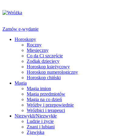
Zamów e-wydanie
Horoskopy
Roczny
Miesięczny
Co da Ci szczęście
Zodiak dziecięcy
Horoskop księżycowy
Horoskop numerologiczny
Horoskop chiński
Magia
Magia imion
Magia przedmiotów
Magia na co dzień
Wróżby i przepowiednie
Wróżbici i terapeuci
Niezwykli/Niezwykłe
Ludzie i życie
Znani i lubiani
Zjawiska