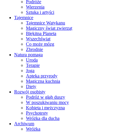
Podróże
Wierzenia
Sztuka i artyści
Tajemnice
Tajemnice Watykanu
Magiczny świat zwierząt
Błękitna Planeta
Wszechświat
Co może mózg
Zbrodnie
Natura pomaga
Uroda
Terapie
Joga
Apteka przyrody
Magiczna kuchnia
Diety
Rozwój osobisty
Podróż w głąb duszy
W poszukiwaniu mocy
Kobieta i mężczyzna
Psychotesty
Wróżka dla ducha
Archiwum
Wróżka