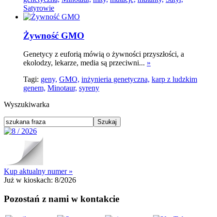
Satyrowie
Żywność GMO
Genetycy z euforią mówią o żywności przyszłości, a
ekolodzy, lekarze, media są przeciwni...
»
Tagi:
geny,
GMO,
inżynieria genetyczna,
karp z ludzkim
genem,
Minotaur,
syreny
Wyszukiwarka
Kup aktualny numer »
Już w kioskach:
8/2026
Pozostań z nami w kontakcie