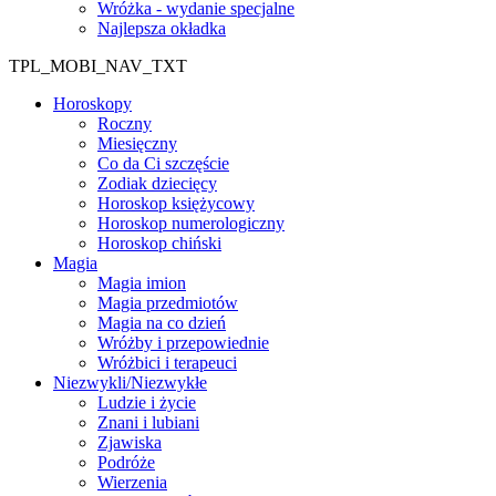
Wróżka - wydanie specjalne
Najlepsza okładka
TPL_MOBI_NAV_TXT
Horoskopy
Roczny
Miesięczny
Co da Ci szczęście
Zodiak dziecięcy
Horoskop księżycowy
Horoskop numerologiczny
Horoskop chiński
Magia
Magia imion
Magia przedmiotów
Magia na co dzień
Wróżby i przepowiednie
Wróżbici i terapeuci
Niezwykli/Niezwykłe
Ludzie i życie
Znani i lubiani
Zjawiska
Podróże
Wierzenia