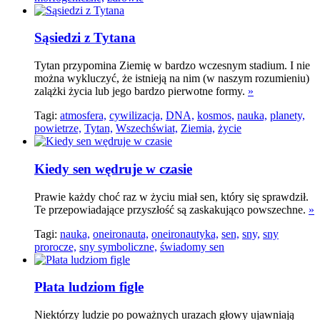
Sąsiedzi z Tytana
Tytan przypomina Ziemię w bardzo wczesnym stadium. I nie
można wykluczyć, że istnieją na nim (w naszym rozumieniu)
zalążki życia lub jego bardzo pierwotne formy.
»
Tagi:
atmosfera,
cywilizacja,
DNA,
kosmos,
nauka,
planety,
powietrze,
Tytan,
Wszechświat,
Ziemia,
życie
Kiedy sen wędruje w czasie
Prawie każdy choć raz w życiu miał sen, który się sprawdził.
Te przepowiadające przyszłość są zaskakująco powszechne.
»
Tagi:
nauka,
oneironauta,
oneironautyka,
sen,
sny,
sny
prorocze,
sny symboliczne,
świadomy sen
Płata ludziom figle
Niektórzy ludzie po poważnych urazach głowy ujawniają