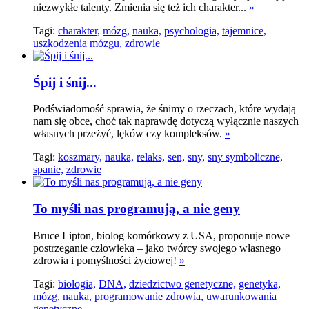
niezwykłe talenty. Zmienia się też ich charakter...
»
Tagi:
charakter,
mózg,
nauka,
psychologia,
tajemnice,
uszkodzenia mózgu,
zdrowie
Śpij i śnij...
Podświadomość sprawia, że śnimy o rzeczach, które wydają
nam się obce, choć tak naprawdę dotyczą wyłącznie naszych
własnych przeżyć, lęków czy kompleksów.
»
Tagi:
koszmary,
nauka,
relaks,
sen,
sny,
sny symboliczne,
spanie,
zdrowie
To myśli nas programują, a nie geny
Bruce Lipton, biolog komórkowy z USA, proponuje nowe
postrzeganie człowieka – jako twórcy swojego własnego
zdrowia i pomyślności życiowej!
»
Tagi:
biologia,
DNA,
dziedzictwo genetyczne,
genetyka,
mózg,
nauka,
programowanie zdrowia,
uwarunkowania
genetyczne