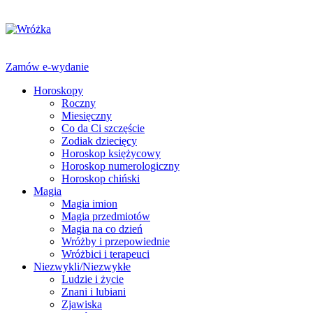
Zamów e-wydanie
Horoskopy
Roczny
Miesięczny
Co da Ci szczęście
Zodiak dziecięcy
Horoskop księżycowy
Horoskop numerologiczny
Horoskop chiński
Magia
Magia imion
Magia przedmiotów
Magia na co dzień
Wróżby i przepowiednie
Wróżbici i terapeuci
Niezwykli/Niezwykłe
Ludzie i życie
Znani i lubiani
Zjawiska