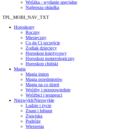
Wróżka - wydanie specjalne
Najlepsza okładka
TPL_MOBI_NAV_TXT
Horoskopy
Roczny
Miesięczny
Co da Ci szczęście
Zodiak dziecięcy
Horoskop księżycowy
Horoskop numerologiczny
Horoskop chiński
Magia
Magia imion
Magia przedmiotów
Magia na co dzień
Wróżby i przepowiednie
Wróżbici i terapeuci
Niezwykli/Niezwykłe
Ludzie i życie
Znani i lubiani
Zjawiska
Podróże
Wierzenia