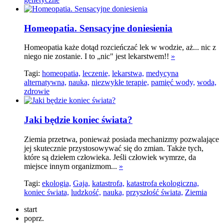
Homeopatia. Sensacyjne doniesienia
Homeopatia każe dotąd rozcieńczać lek w wodzie, aż... nic z
niego nie zostanie. I to „nic" jest lekarstwem!!
»
Tagi:
homeopatia,
leczenie,
lekarstwa,
medycyna
alternatywna,
nauka,
niezwykłe terapie,
pamięć wody,
woda,
zdrowie
Jaki będzie koniec świata?
Ziemia przetrwa, ponieważ posiada mechanizmy pozwalające
jej skutecznie przystosowywać się do zmian. Także tych,
które są dziełem człowieka. Jeśli człowiek wymrze, da
miejsce innym organizmom...
»
Tagi:
ekologia,
Gaja,
katastrofa,
katastrofa ekologiczna,
koniec świata,
ludzkość,
nauka,
przyszłość świata,
Ziemia
start
poprz.