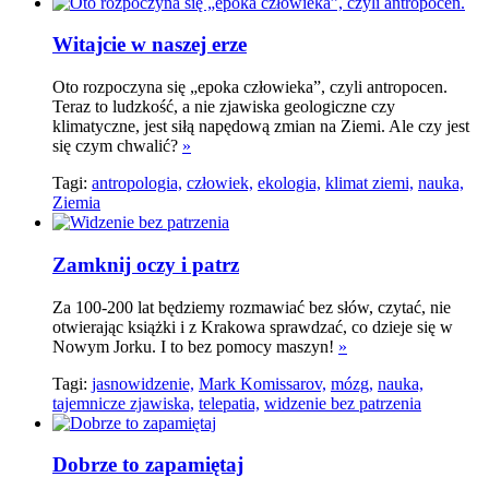
Witajcie w naszej erze
Oto rozpoczyna się „epoka człowieka”, czyli antropocen.
Teraz to ludzkość, a nie zjawiska geologiczne czy
klimatyczne, jest siłą napędową zmian na Ziemi. Ale czy jest
się czym chwalić?
»
Tagi:
antropologia,
człowiek,
ekologia,
klimat ziemi,
nauka,
Ziemia
Zamknij oczy i patrz
Za 100-200 lat będziemy rozmawiać bez słów, czytać, nie
otwierając książki i z Krakowa sprawdzać, co dzieje się w
Nowym Jorku. I to bez pomocy maszyn!
»
Tagi:
jasnowidzenie,
Mark Komissarov,
mózg,
nauka,
tajemnicze zjawiska,
telepatia,
widzenie bez patrzenia
Dobrze to zapamiętaj