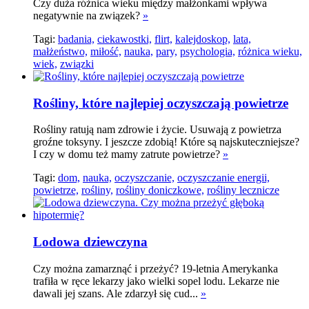
Czy duża różnica wieku między małżonkami wpływa
negatywnie na związek?
»
Tagi:
badania,
ciekawostki,
flirt,
kalejdoskop,
lata,
małżeństwo,
miłość,
nauka,
pary,
psychologia,
różnica wieku,
wiek,
związki
Rośliny, które najlepiej oczyszczają powietrze
Rośliny ratują nam zdrowie i życie. Usuwają z powietrza
groźne toksyny. I jeszcze zdobią! Które są najskuteczniejsze?
I czy w domu też mamy zatrute powietrze?
»
Tagi:
dom,
nauka,
oczyszczanie,
oczyszczanie energii,
powietrze,
rośliny,
rośliny doniczkowe,
rośliny lecznicze
Lodowa dziewczyna
Czy można zamarznąć i przeżyć? 19-letnia Amerykanka
trafiła w ręce lekarzy jako wielki sopel lodu. Lekarze nie
dawali jej szans. Ale zdarzył się cud...
»