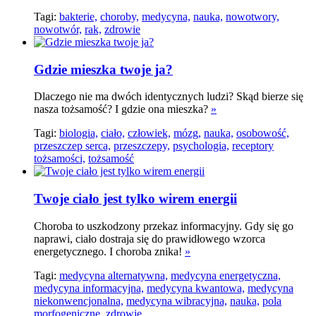
Tagi:
bakterie,
choroby,
medycyna,
nauka,
nowotwory,
nowotwór,
rak,
zdrowie
Gdzie mieszka twoje ja?
Dlaczego nie ma dwóch identycznych ludzi? Skąd bierze się
nasza tożsamość? I gdzie ona mieszka?
»
Tagi:
biologia,
ciało,
człowiek,
mózg,
nauka,
osobowość,
przeszczep serca,
przeszczepy,
psychologia,
receptory
tożsamości,
tożsamość
Twoje ciało jest tylko wirem energii
Choroba to uszkodzony przekaz informacyjny. Gdy się go
naprawi, ciało dostraja się do prawidłowego wzorca
energetycznego. I choroba znika!
»
Tagi:
medycyna alternatywna,
medycyna energetyczna,
medycyna informacyjna,
medycyna kwantowa,
medycyna
niekonwencjonalna,
medycyna wibracyjna,
nauka,
pola
morfogeniczne,
zdrowie