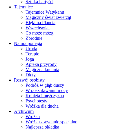
Sztuka i artyści
Tajemnice
Tajemnice Watykanu
Magiczny świat zwierząt
Błękitna Planeta
Wszechświat
Co może mózg
Zbrodnie
Natura pomaga
Uroda
Terapie
Joga
Apteka przyrody
Magiczna kuchnia
Diety
Rozwój osobisty
Podróż w głąb duszy
W poszukiwaniu mocy
Kobieta i mężczyzna
Psychotesty
Wróżka dla ducha
Archiwum
Wróżka
Wróżka - wydanie specjalne
Najlepsza okładka