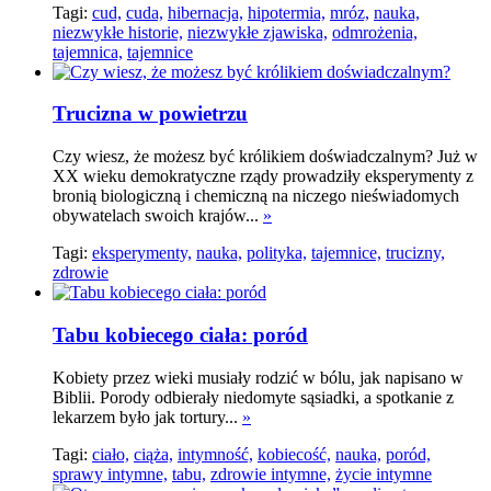
Tagi:
cud,
cuda,
hibernacja,
hipotermia,
mróz,
nauka,
niezwykłe historie,
niezwykłe zjawiska,
odmrożenia,
tajemnica,
tajemnice
Trucizna w powietrzu
Czy wiesz, że możesz być królikiem doświadczalnym? Już w
XX wieku demokratyczne rządy prowadziły eksperymenty z
bronią biologiczną i chemiczną na niczego nieświadomych
obywatelach swoich krajów...
»
Tagi:
eksperymenty,
nauka,
polityka,
tajemnice,
trucizny,
zdrowie
Tabu kobiecego ciała: poród
Kobiety przez wieki musiały rodzić w bólu, jak napisano w
Biblii. Porody odbierały niedomyte sąsiadki, a spotkanie z
lekarzem było jak tortury...
»
Tagi:
ciało,
ciąża,
intymność,
kobiecość,
nauka,
poród,
sprawy intymne,
tabu,
zdrowie intymne,
życie intymne