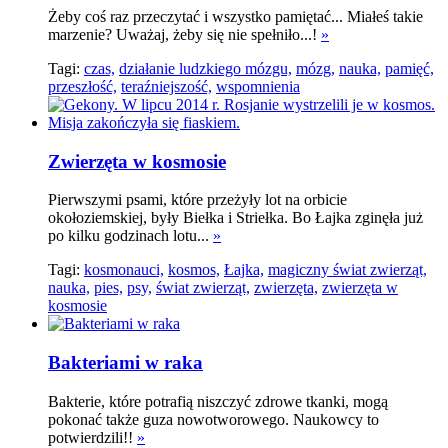
Żeby coś raz przeczytać i wszystko pamiętać... Miałeś takie
marzenie? Uważaj, żeby się nie spełniło...!
»
Tagi:
czas,
działanie ludzkiego mózgu,
mózg,
nauka,
pamięć,
przeszłość,
teraźniejszość,
wspomnienia
Zwierzęta w kosmosie
Pierwszymi psami, które przeżyły lot na orbicie
okołoziemskiej, były Biełka i Striełka. Bo Łajka zginęła już
po kilku godzinach lotu...
»
Tagi:
kosmonauci,
kosmos,
Łajka,
magiczny świat zwierząt,
nauka,
pies,
psy,
świat zwierząt,
zwierzęta,
zwierzęta w
kosmosie
Bakteriami w raka
Bakterie, które potrafią niszczyć zdrowe tkanki, mogą
pokonać także guza nowotworowego. Naukowcy to
potwierdzili!!
»