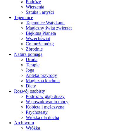
Podróże
Wierzenia
Sztuka i artyści
Tajemnice
Tajemnice Watykanu
Magiczny świat zwierząt
Błękitna Planeta
Wszechświat
Co może mózg
Zbrodnie
Natura pomaga
Uroda
Terapie
Joga
Apteka przyrody
Magiczna kuchnia
Diety
Rozwój osobisty
Podróż w głąb duszy
W poszukiwaniu mocy
Kobieta i mężczyzna
Psychotesty
Wróżka dla ducha
Archiwum
Wróżka