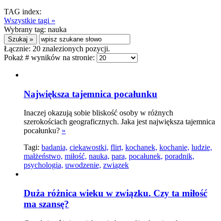
TAG index:
Wszystkie tagi »
Wybrany tag:
nauka
Łącznie:
20
znalezionych pozycji.
Pokaż # wyników na stronie:
Największa tajemnica pocałunku
Inaczej okazują sobie bliskość osoby w różnych
szerokościach geograficznych. Jaka jest największa tajemnica
pocałunku?
»
Tagi:
badania,
ciekawostki,
flirt,
kochanek,
kochanie,
ludzie,
małżeństwo,
miłość,
nauka,
para,
pocałunek,
poradnik,
psychologia,
uwodzenie,
związek
Duża różnica wieku w związku. Czy ta miłość
ma szansę?