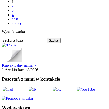
1
2
3
4
nast.
koniec
Wyszukiwarka
Kup aktualny numer »
Już w kioskach:
8/2026
Pozostań z nami w kontakcie
Wydawnictwo