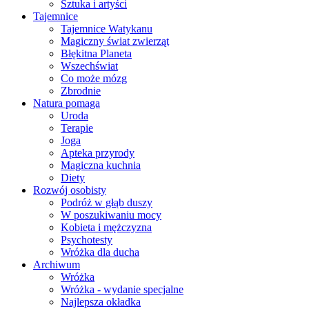
Sztuka i artyści
Tajemnice
Tajemnice Watykanu
Magiczny świat zwierząt
Błękitna Planeta
Wszechświat
Co może mózg
Zbrodnie
Natura pomaga
Uroda
Terapie
Joga
Apteka przyrody
Magiczna kuchnia
Diety
Rozwój osobisty
Podróż w głąb duszy
W poszukiwaniu mocy
Kobieta i mężczyzna
Psychotesty
Wróżka dla ducha
Archiwum
Wróżka
Wróżka - wydanie specjalne
Najlepsza okładka