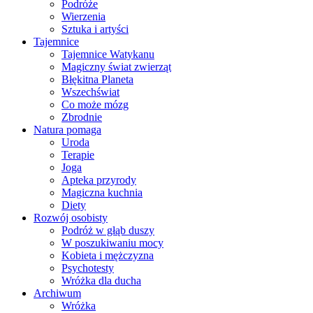
Podróże
Wierzenia
Sztuka i artyści
Tajemnice
Tajemnice Watykanu
Magiczny świat zwierząt
Błękitna Planeta
Wszechświat
Co może mózg
Zbrodnie
Natura pomaga
Uroda
Terapie
Joga
Apteka przyrody
Magiczna kuchnia
Diety
Rozwój osobisty
Podróż w głąb duszy
W poszukiwaniu mocy
Kobieta i mężczyzna
Psychotesty
Wróżka dla ducha
Archiwum
Wróżka