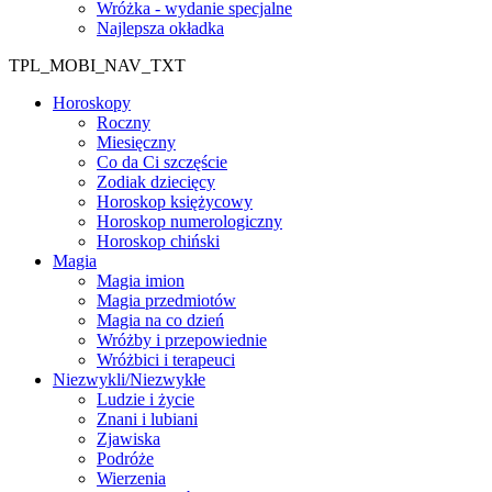
Wróżka - wydanie specjalne
Najlepsza okładka
TPL_MOBI_NAV_TXT
Horoskopy
Roczny
Miesięczny
Co da Ci szczęście
Zodiak dziecięcy
Horoskop księżycowy
Horoskop numerologiczny
Horoskop chiński
Magia
Magia imion
Magia przedmiotów
Magia na co dzień
Wróżby i przepowiednie
Wróżbici i terapeuci
Niezwykli/Niezwykłe
Ludzie i życie
Znani i lubiani
Zjawiska
Podróże
Wierzenia