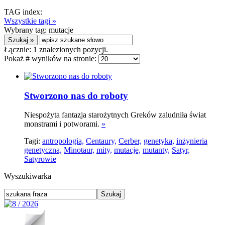
TAG index:
Wszystkie tagi »
Wybrany tag:
mutacje
Łącznie:
1
znalezionych pozycji.
Pokaż # wyników na stronie:
Stworzono nas do roboty
Niespożyta fantazja starożytnych Greków zaludniła świat
monstrami i potworami.
»
Tagi:
antropologia,
Centaury,
Cerber,
genetyka,
inżynieria
genetyczna,
Minotaur,
mity,
mutacje,
mutanty,
Satyr,
Satyrowie
Wyszukiwarka