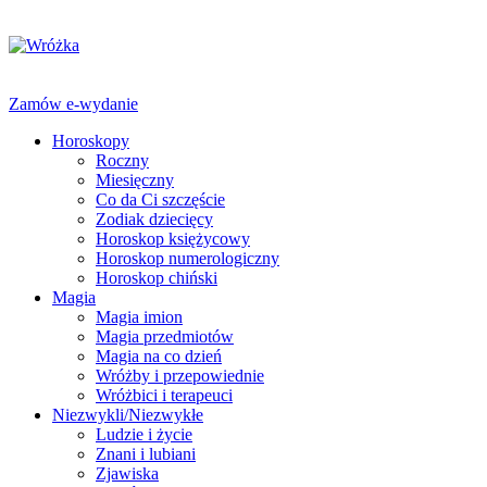
Zamów e-wydanie
Horoskopy
Roczny
Miesięczny
Co da Ci szczęście
Zodiak dziecięcy
Horoskop księżycowy
Horoskop numerologiczny
Horoskop chiński
Magia
Magia imion
Magia przedmiotów
Magia na co dzień
Wróżby i przepowiednie
Wróżbici i terapeuci
Niezwykli/Niezwykłe
Ludzie i życie
Znani i lubiani
Zjawiska