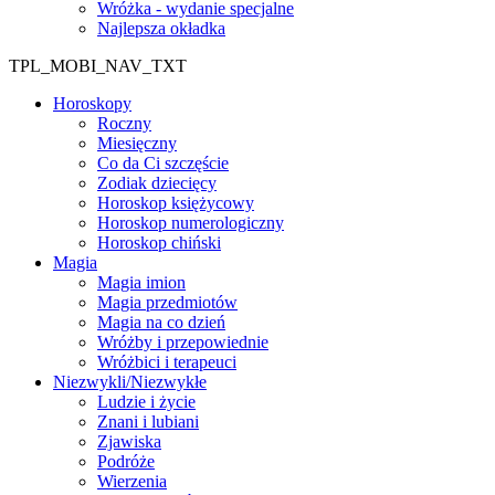
Wróżka - wydanie specjalne
Najlepsza okładka
TPL_MOBI_NAV_TXT
Horoskopy
Roczny
Miesięczny
Co da Ci szczęście
Zodiak dziecięcy
Horoskop księżycowy
Horoskop numerologiczny
Horoskop chiński
Magia
Magia imion
Magia przedmiotów
Magia na co dzień
Wróżby i przepowiednie
Wróżbici i terapeuci
Niezwykli/Niezwykłe
Ludzie i życie
Znani i lubiani
Zjawiska
Podróże
Wierzenia