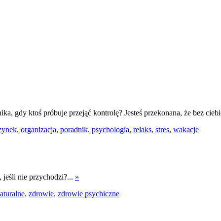
anika, gdy ktoś próbuje przejąć kontrolę? Jesteś przekonana, że bez ci
zynek,
organizacja,
poradnik,
psychologia,
relaks,
stres,
wakacje
 jeśli nie przychodzi?...
»
aturalne,
zdrowie,
zdrowie psychiczne