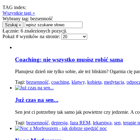
TAG index:
Wszystkie tagi »
Wybrany tag:
bezsenność
Łącznie:
6
znalezionych pozycji.
Pokaż # wyników na stronie:
Coaching: nie wszystko musisz robić sama
Planujesz dzień nie tylko sobie, ale też bliskim? Ogarnia cię p
Tagi:
bezsenność,
coaching,
klątwy,
kobieta,
medytacja,
odpoc
Już czas na sen...
Sen jest ci potrzebny tak samo jak powietrze czy jedzenie. A co,
Tagi:
bezsenność,
depresja,
faza REM,
lekarstwa,
sen,
terapie n