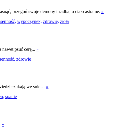
asnąć, przegoń swoje demony i zadbaj o ciało astralne.
»
senność,
wypoczynek,
zdrowie,
zioła
a nawet psuć cerę...
»
senność,
zdrowie
wiedzi szukają we śnie…
»
en,
spanie
.
»