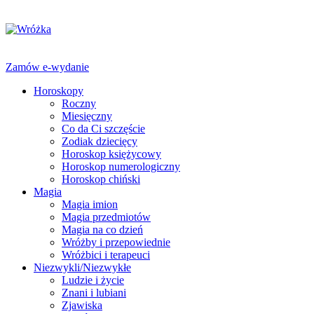
Zamów e-wydanie
Horoskopy
Roczny
Miesięczny
Co da Ci szczęście
Zodiak dziecięcy
Horoskop księżycowy
Horoskop numerologiczny
Horoskop chiński
Magia
Magia imion
Magia przedmiotów
Magia na co dzień
Wróżby i przepowiednie
Wróżbici i terapeuci
Niezwykli/Niezwykłe
Ludzie i życie
Znani i lubiani
Zjawiska