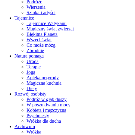
Podróże
Wierzenia
Sztuka i artyści
Tajemnice
Tajemnice Watykanu
Magiczny świat zwierząt
Błękitna Planeta
Wszechświat
Co może mózg
Zbrodnie
Natura pomaga
Uroda
Terapie
Joga
Apteka przyrody
Magiczna kuchnia
Diety
Rozwój osobisty
Podróż w głąb duszy
W poszukiwaniu mocy
Kobieta i mężczyzna
Psychotesty
Wróżka dla ducha
Archiwum
Wróżka