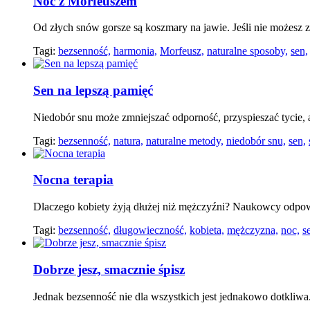
Noc z Morfeuszem
Od złych snów gorsze są koszmary na jawie. Jeśli nie możesz z
Tagi:
bezsenność,
harmonia,
Morfeusz,
naturalne sposoby,
sen,
Sen na lepszą pamięć
Niedobór snu może zmniejszać odporność, przyspieszać tycie, 
Tagi:
bezsenność,
natura,
naturalne metody,
niedobór snu,
sen,
Nocna terapia
Dlaczego kobiety żyją dłużej niż mężczyźni? Naukowcy odpo
Tagi:
bezsenność,
długowieczność,
kobieta,
mężczyzna,
noc,
s
Dobrze jesz, smacznie śpisz
Jednak bezsenność nie dla wszystkich jest jednakowo dotkliwa