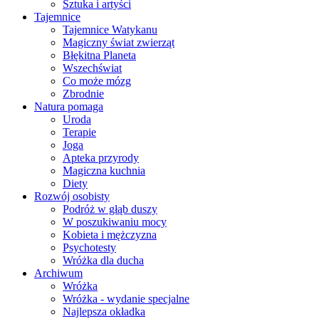
Sztuka i artyści
Tajemnice
Tajemnice Watykanu
Magiczny świat zwierząt
Błękitna Planeta
Wszechświat
Co może mózg
Zbrodnie
Natura pomaga
Uroda
Terapie
Joga
Apteka przyrody
Magiczna kuchnia
Diety
Rozwój osobisty
Podróż w głąb duszy
W poszukiwaniu mocy
Kobieta i mężczyzna
Psychotesty
Wróżka dla ducha
Archiwum
Wróżka
Wróżka - wydanie specjalne
Najlepsza okładka