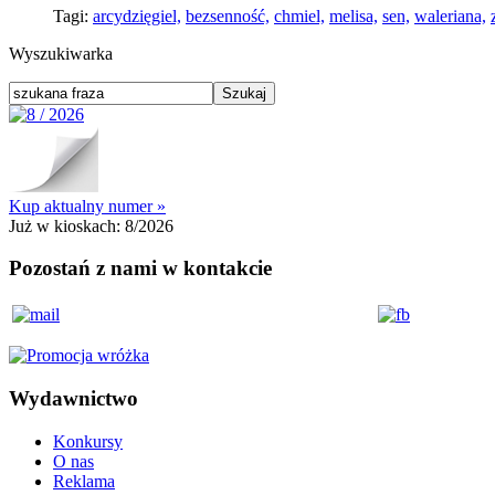
Tagi:
arcydzięgiel,
bezsenność,
chmiel,
melisa,
sen,
waleriana,
Wyszukiwarka
Kup aktualny numer »
Już w kioskach:
8/2026
Pozostań z nami w kontakcie
Wydawnictwo
Konkursy
O nas
Reklama