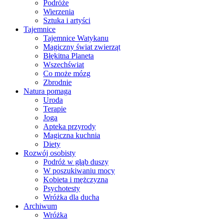
Podróże
Wierzenia
Sztuka i artyści
Tajemnice
Tajemnice Watykanu
Magiczny świat zwierząt
Błękitna Planeta
Wszechświat
Co może mózg
Zbrodnie
Natura pomaga
Uroda
Terapie
Joga
Apteka przyrody
Magiczna kuchnia
Diety
Rozwój osobisty
Podróż w głąb duszy
W poszukiwaniu mocy
Kobieta i mężczyzna
Psychotesty
Wróżka dla ducha
Archiwum
Wróżka