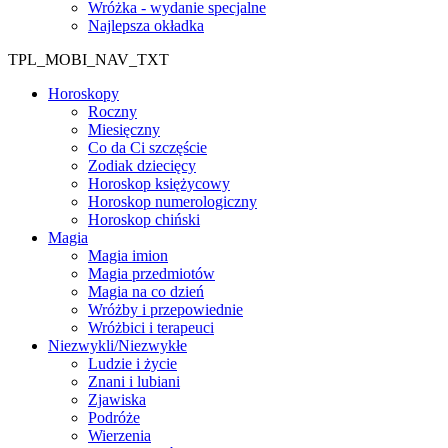
Wróżka - wydanie specjalne
Najlepsza okładka
TPL_MOBI_NAV_TXT
Horoskopy
Roczny
Miesięczny
Co da Ci szczęście
Zodiak dziecięcy
Horoskop księżycowy
Horoskop numerologiczny
Horoskop chiński
Magia
Magia imion
Magia przedmiotów
Magia na co dzień
Wróżby i przepowiednie
Wróżbici i terapeuci
Niezwykli/Niezwykłe
Ludzie i życie
Znani i lubiani
Zjawiska
Podróże
Wierzenia