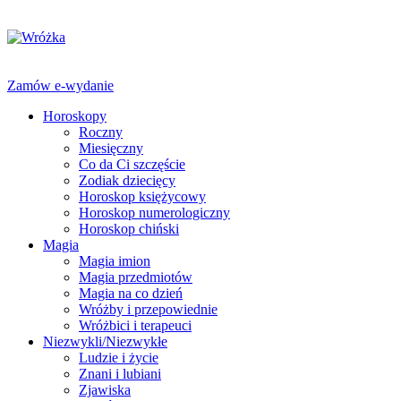
Zamów e-wydanie
Horoskopy
Roczny
Miesięczny
Co da Ci szczęście
Zodiak dziecięcy
Horoskop księżycowy
Horoskop numerologiczny
Horoskop chiński
Magia
Magia imion
Magia przedmiotów
Magia na co dzień
Wróżby i przepowiednie
Wróżbici i terapeuci
Niezwykli/Niezwykłe
Ludzie i życie
Znani i lubiani
Zjawiska