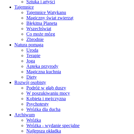
Sztuka i artyści
Tajemnice
Tajemnice Watykanu
Magiczny świat zwierząt
Błękitna Planeta
Wszechświat
Co może mózg
Zbrodnie
Natura pomaga
Uroda
Terapie
Joga
Apteka przyrody
Magiczna kuchnia
Diety
Rozwój osobisty
Podróż w głąb duszy
W poszukiwaniu mocy
Kobieta i mężczyzna
Psychotesty
Wróżka dla ducha
Archiwum
Wróżka
Wróżka - wydanie specjalne
Najlepsza okładka