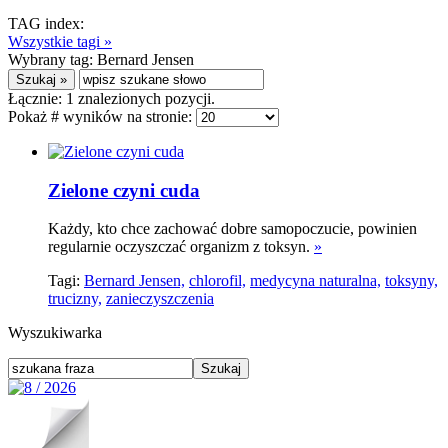
TAG index:
Wszystkie tagi »
Wybrany tag:
Bernard Jensen
Łącznie:
1
znalezionych pozycji.
Pokaż # wyników na stronie:
Zielone czyni cuda
Każdy, kto chce zachować dobre samopoczucie, powinien
regularnie oczyszczać organizm z toksyn.
»
Tagi:
Bernard Jensen,
chlorofil,
medycyna naturalna,
toksyny,
trucizny,
zanieczyszczenia
Wyszukiwarka