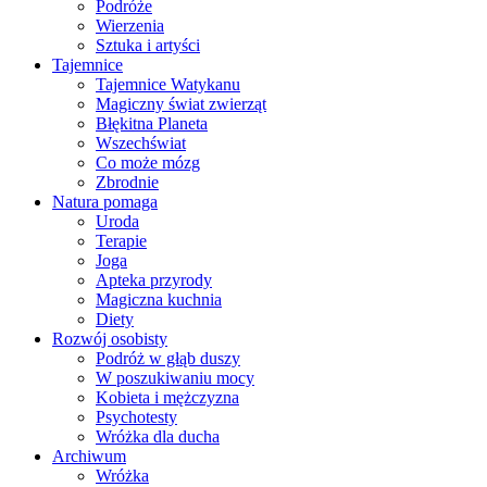
Podróże
Wierzenia
Sztuka i artyści
Tajemnice
Tajemnice Watykanu
Magiczny świat zwierząt
Błękitna Planeta
Wszechświat
Co może mózg
Zbrodnie
Natura pomaga
Uroda
Terapie
Joga
Apteka przyrody
Magiczna kuchnia
Diety
Rozwój osobisty
Podróż w głąb duszy
W poszukiwaniu mocy
Kobieta i mężczyzna
Psychotesty
Wróżka dla ducha
Archiwum
Wróżka