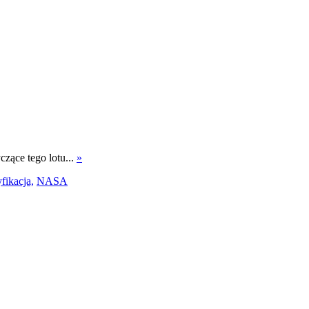
zące tego lotu...
»
fikacja,
NASA