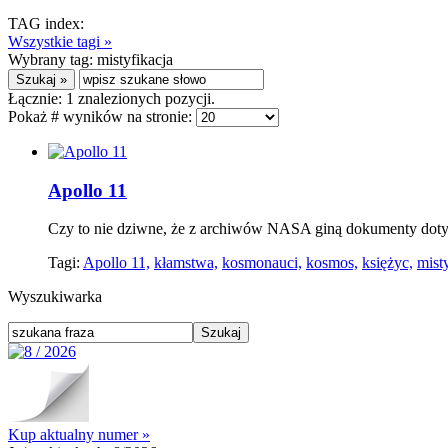
TAG index:
Wszystkie tagi »
Wybrany tag:
mistyfikacja
Łącznie:
1
znalezionych pozycji.
Pokaż # wyników na stronie:
Apollo 11
Czy to nie dziwne, że z archiwów NASA giną dokumenty dotyc
Tagi:
Apollo 11,
kłamstwa,
kosmonauci,
kosmos,
księżyc,
misty
Wyszukiwarka
Kup aktualny numer »