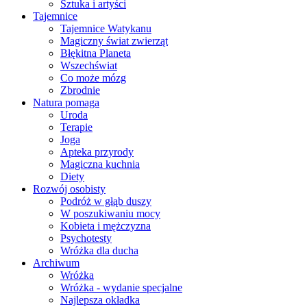
Sztuka i artyści
Tajemnice
Tajemnice Watykanu
Magiczny świat zwierząt
Błękitna Planeta
Wszechświat
Co może mózg
Zbrodnie
Natura pomaga
Uroda
Terapie
Joga
Apteka przyrody
Magiczna kuchnia
Diety
Rozwój osobisty
Podróż w głąb duszy
W poszukiwaniu mocy
Kobieta i mężczyzna
Psychotesty
Wróżka dla ducha
Archiwum
Wróżka
Wróżka - wydanie specjalne
Najlepsza okładka