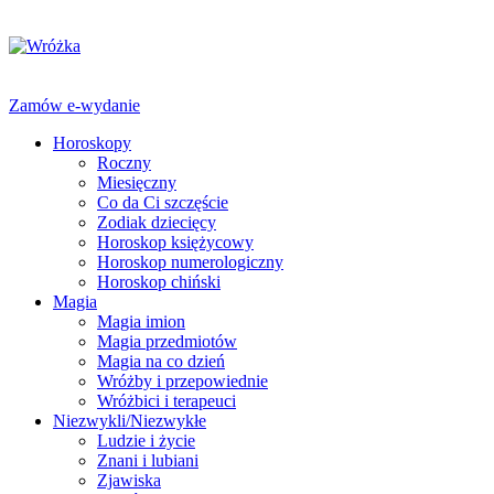
Zamów e-wydanie
Horoskopy
Roczny
Miesięczny
Co da Ci szczęście
Zodiak dziecięcy
Horoskop księżycowy
Horoskop numerologiczny
Horoskop chiński
Magia
Magia imion
Magia przedmiotów
Magia na co dzień
Wróżby i przepowiednie
Wróżbici i terapeuci
Niezwykli/Niezwykłe
Ludzie i życie
Znani i lubiani
Zjawiska