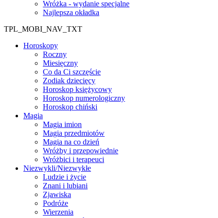
Wróżka - wydanie specjalne
Najlepsza okładka
TPL_MOBI_NAV_TXT
Horoskopy
Roczny
Miesięczny
Co da Ci szczęście
Zodiak dziecięcy
Horoskop księżycowy
Horoskop numerologiczny
Horoskop chiński
Magia
Magia imion
Magia przedmiotów
Magia na co dzień
Wróżby i przepowiednie
Wróżbici i terapeuci
Niezwykli/Niezwykłe
Ludzie i życie
Znani i lubiani
Zjawiska
Podróże
Wierzenia