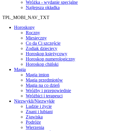
Wróżka - wydanie specjalne
Najlepsza okładka
TPL_MOBI_NAV_TXT
Horoskopy
Roczny
Miesięczny
Co da Ci szczęście
Zodiak dziecięcy
Horoskop księżycowy
Horoskop numerologiczny
Horoskop chiński
Magia
Magia imion
Magia przedmiotów
Magia na co dzień
Wróżby i przepowiednie
Wróżbici i terapeuci
Niezwykli/Niezwykłe
Ludzie i życie
Znani i lubiani
Zjawiska
Podróże
Wierzenia