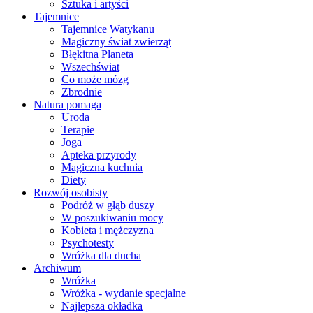
Sztuka i artyści
Tajemnice
Tajemnice Watykanu
Magiczny świat zwierząt
Błękitna Planeta
Wszechświat
Co może mózg
Zbrodnie
Natura pomaga
Uroda
Terapie
Joga
Apteka przyrody
Magiczna kuchnia
Diety
Rozwój osobisty
Podróż w głąb duszy
W poszukiwaniu mocy
Kobieta i mężczyzna
Psychotesty
Wróżka dla ducha
Archiwum
Wróżka
Wróżka - wydanie specjalne
Najlepsza okładka