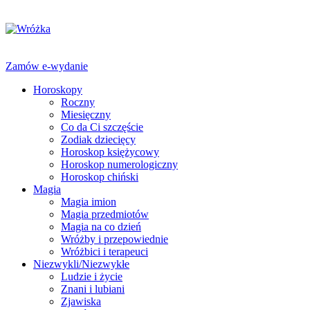
Zamów e-wydanie
Horoskopy
Roczny
Miesięczny
Co da Ci szczęście
Zodiak dziecięcy
Horoskop księżycowy
Horoskop numerologiczny
Horoskop chiński
Magia
Magia imion
Magia przedmiotów
Magia na co dzień
Wróżby i przepowiednie
Wróżbici i terapeuci
Niezwykli/Niezwykłe
Ludzie i życie
Znani i lubiani
Zjawiska