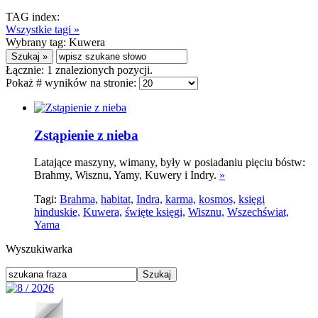
TAG index:
Wszystkie tagi »
Wybrany tag:
Kuwera
Łącznie:
1
znalezionych pozycji.
Pokaż # wyników na stronie:
Zstąpienie z nieba
Latające maszyny, wimany, były w posiadaniu pięciu bóstw:
Brahmy, Wisznu, Yamy, Kuwery i Indry.
»
Tagi:
Brahma,
habitat,
Indra,
karma,
kosmos,
księgi
hinduskie,
Kuwera,
święte księgi,
Wisznu,
Wszechświat,
Yama
Wyszukiwarka