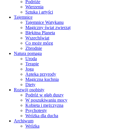
Podróże
Wierzenia
Sztuka i artyści
Tajemnice
Tajemnice Watykanu
Magiczny świat zwierząt
Błękitna Planeta
Wszechświat
Co może mózg
Zbrodnie
Natura pomaga
Uroda
Terapie
Joga
Apteka przyrody
Magiczna kuchnia
Diety
Rozwój osobisty
Podróż w głąb duszy
W poszukiwaniu mocy
Kobieta i mężczyzna
Psychotesty
Wróżka dla ducha
Archiwum
Wróżka