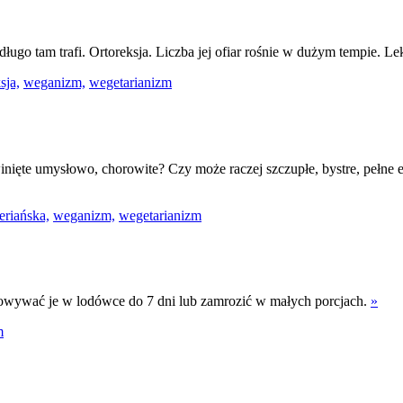
edługo tam trafi. Ortoreksja. Liczba jej ofiar rośnie w dużym tempie. Le
sja,
weganizm,
wegetarianizm
inięte umysłowo, chorowite? Czy może raczej szczupłe, bystre, pełne 
eriańska,
weganizm,
wegetarianizm
wywać je w lodówce do 7 dni lub zamrozić w małych porcjach.
»
m