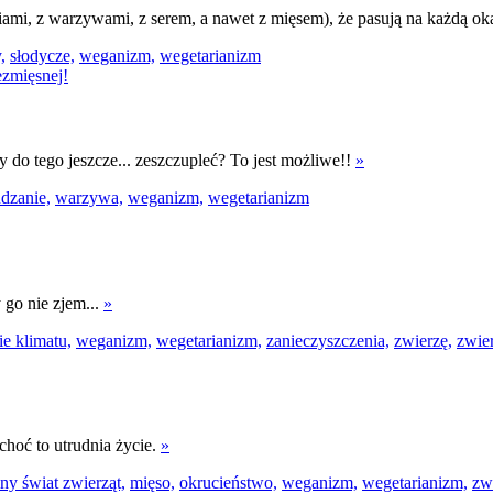
aliami, z warzywami, z serem, a nawet z mięsem), że pasują na każdą ok
,
słodycze,
weganizm,
wegetarianizm
yby do tego jeszcze... zeszczupleć? To jest możliwe!!
»
dzanie,
warzywa,
weganizm,
wegetarianizm
 go nie zjem...
»
ie klimatu,
weganizm,
wegetarianizm,
zanieczyszczenia,
zwierzę,
zwier
choć to utrudnia życie.
»
ny świat zwierząt,
mięso,
okrucieństwo,
weganizm,
wegetarianizm,
zw