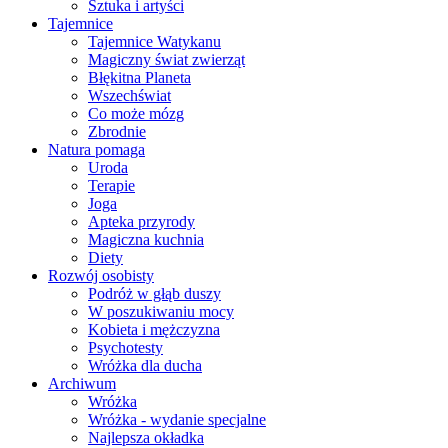
Sztuka i artyści
Tajemnice
Tajemnice Watykanu
Magiczny świat zwierząt
Błękitna Planeta
Wszechświat
Co może mózg
Zbrodnie
Natura pomaga
Uroda
Terapie
Joga
Apteka przyrody
Magiczna kuchnia
Diety
Rozwój osobisty
Podróż w głąb duszy
W poszukiwaniu mocy
Kobieta i mężczyzna
Psychotesty
Wróżka dla ducha
Archiwum
Wróżka
Wróżka - wydanie specjalne
Najlepsza okładka