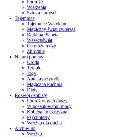
Podróże
Wierzenia
Sztuka i artyści
Tajemnice
Tajemnice Watykanu
Magiczny świat zwierząt
Błękitna Planeta
Wszechświat
Co może mózg
Zbrodnie
Natura pomaga
Uroda
Terapie
Joga
Apteka przyrody
Magiczna kuchnia
Diety
Rozwój osobisty
Podróż w głąb duszy
W poszukiwaniu mocy
Kobieta i mężczyzna
Psychotesty
Wróżka dla ducha
Archiwum
Wróżka