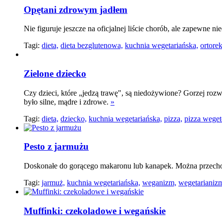
Opętani zdrowym jadłem
Nie figuruje jeszcze na oficjalnej liście chorób, ale zapewne ni
Tagi:
dieta,
dieta bezglutenowa,
kuchnia wegetariańska,
ortorek
Zielone dziecko
Czy dzieci, które „jedzą trawę", są niedożywione? Gorzej rozw
było silne, mądre i zdrowe.
»
Tagi:
dieta,
dziecko,
kuchnia wegetariańska,
pizza,
pizza weget
Pesto z jarmużu
Doskonałe do gorącego makaronu lub kanapek. Można przecho
Tagi:
jarmuż,
kuchnia wegetariańska,
weganizm,
wegetarianiz
Muffinki: czekoladowe i wegańskie