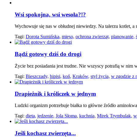
Wsi spokojna, wsi wesoła?!?
Wychowuje się nas w obłudnej niewiedzy. Na talerzu kotlet, a
Tagi:
Dorota Sumińska,
mięso,
ochrona zwierząt,
planowanie,
Bądź gotowy dziś do drogi
Życie bez posiadania jest trudne. Nie wszyscy potrafią w nim 
Tagi:
Bieszczady,
hipisi,
koń,
Kraków,
styl życia,
w zgodzie z n
Drapieżnik i króliczek w jednym
Ludzki organizm potrzebuje białka to główne źródło aminokwa
Tagi:
dieta,
jedzenie,
Jola Słoma,
kuchnia,
Mirek Trymbulak,
w
Jeśli kochasz zwierzęta...