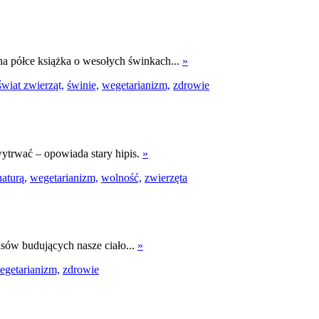
 na półce książka o wesołych świnkach...
»
świat zwierząt,
świnie,
wegetarianizm,
zdrowie
wytrwać – opowiada stary hipis.
»
aturą,
wegetarianizm,
wolność,
zwierzęta
sów budujących nasze ciało...
»
egetarianizm,
zdrowie