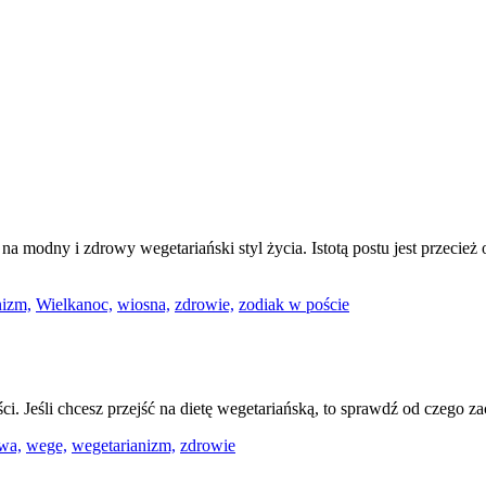
na modny i zdrowy wegetariański styl życia. Istotą postu jest przecież
nizm,
Wielkanoc,
wiosna,
zdrowie,
zodiak w poście
. Jeśli chcesz przejść na dietę wegetariańską, to sprawdź od czego z
wa,
wege,
wegetarianizm,
zdrowie