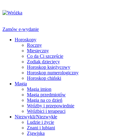
Zamów e-wydanie
Horoskopy
Roczny
Miesięczny
Co da Ci szczęście
Zodiak dziecięcy
Horoskop księżycowy
Horoskop numerologiczny
Horoskop chiński
Magia
Magia imion
Magia przedmiotów
Magia na co dzień
Wróżby i przepowiednie
Wróżbici i terapeuci
Niezwykli/Niezwykłe
Ludzie i życie
Znani i lubiani
Zjawiska