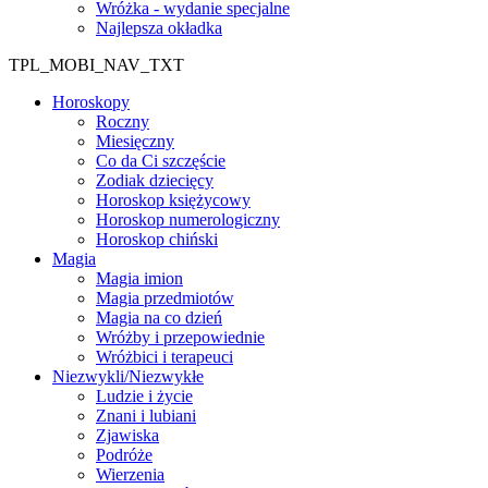
Wróżka - wydanie specjalne
Najlepsza okładka
TPL_MOBI_NAV_TXT
Horoskopy
Roczny
Miesięczny
Co da Ci szczęście
Zodiak dziecięcy
Horoskop księżycowy
Horoskop numerologiczny
Horoskop chiński
Magia
Magia imion
Magia przedmiotów
Magia na co dzień
Wróżby i przepowiednie
Wróżbici i terapeuci
Niezwykli/Niezwykłe
Ludzie i życie
Znani i lubiani
Zjawiska
Podróże
Wierzenia