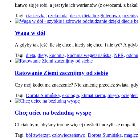
Łatwo się je robi, a jest tyle ich wariantów (z owocami, z bak
Tagi:
ciasteczka,
czekolada,
deser,
dieta bezglutenowa,
przepisy
Waga w dół
A gdyby tak jeść, ile się chce i kiedy się chce, i nie tyć? A gd
Tagi:
dieta,
diety,
kuchnia,
kuchnia wegetariańska,
NPR,
odchu
Ratowanie Ziemi zacznijmy od siebie
Czy mój kotlet ma znaczenie? Nie zmienię przecież świata, gdy
Tagi:
Dorota Sumińska,
ekologia,
klimat ziemi,
mięso,
ocieplen
Chcę uciec na bezludną wyspę
Chciałabym, abyśmy trochę więcej myśleli i uczyli się empatii, 
Tagi:
ból zwierząt,
człowieczeństwo,
Dorota Sumińska,
magicz