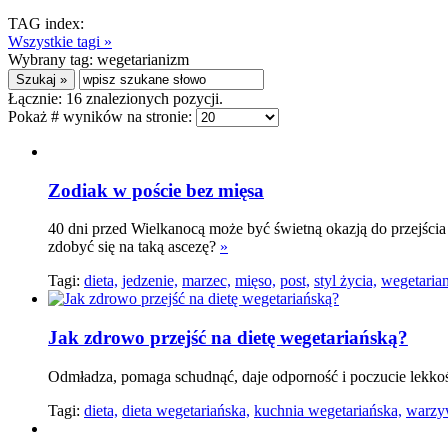
TAG index:
Wszystkie tagi »
Wybrany tag:
wegetarianizm
Łącznie:
16
znalezionych pozycji.
Pokaż # wyników na stronie:
Zodiak w poście bez mięsa
40 dni przed Wielkanocą może być świetną okazją do przejścia 
zdobyć się na taką ascezę?
»
Tagi:
dieta,
jedzenie,
marzec,
mięso,
post,
styl życia,
wegetaria
Jak zdrowo przejść na dietę wegetariańską?
Odmładza, pomaga schudnąć, daje odporność i poczucie lekkości
Tagi:
dieta,
dieta wegetariańska,
kuchnia wegetariańska,
warzy