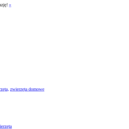
azję!
»
zęta,
zwierzęta domowe
ierzęta