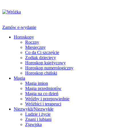
Zamów e-wydanie
Horoskopy
Roczny
Miesięczny
Co da Ci szczęście
Zodiak dziecięcy
Horoskop księżycowy
Horoskop numerologiczny
Horoskop chiński
Magia
Magia imion
Magia przedmiotów
Magia na co dzień
Wróżby i przepowiednie
Wróżbici i terapeuci
Niezwykli/Niezwykłe
Ludzie i życie
Znani i lubiani
Zjawiska