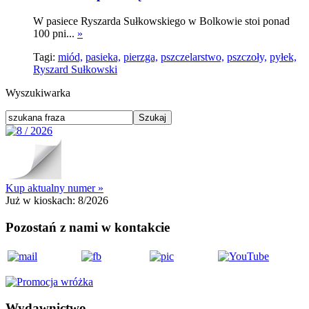
W pasiece Ryszarda Sułkowskiego w Bolkowie stoi ponad
100 pni...
»
Tagi:
miód,
pasieka,
pierzga,
pszczelarstwo,
pszczoły,
pyłek,
Ryszard Sułkowski
Wyszukiwarka
Kup aktualny numer »
Już w kioskach:
8/2026
Pozostań z nami w kontakcie
Wydawnictwo