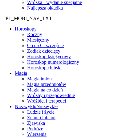
Wróżka - wydanie specjalne
Najlepsza okładka
TPL_MOBI_NAV_TXT
Horoskopy
Roczny
Miesięczny
Co da Ci szczęście
Zodiak dziecięcy
Horoskop księżycowy
Horoskop numerologiczny
Horoskop chiński
Magia
Magia imion
Magia przedmiotów
Magia na co dzień
Wróżby i przepowiednie
Wróżbici i terapeuci
Niezwykli/Niezwykłe
Ludzie i życie
Znani i lubiani
Zjawiska
Podróże
Wierzenia