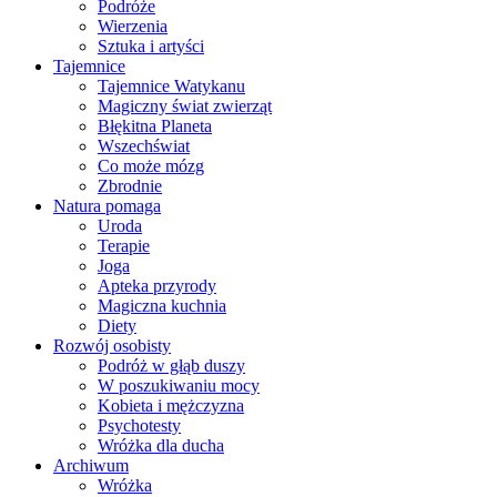
Podróże
Wierzenia
Sztuka i artyści
Tajemnice
Tajemnice Watykanu
Magiczny świat zwierząt
Błękitna Planeta
Wszechświat
Co może mózg
Zbrodnie
Natura pomaga
Uroda
Terapie
Joga
Apteka przyrody
Magiczna kuchnia
Diety
Rozwój osobisty
Podróż w głąb duszy
W poszukiwaniu mocy
Kobieta i mężczyzna
Psychotesty
Wróżka dla ducha
Archiwum
Wróżka