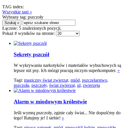
TAG index:
Wszystkie tagi »
Wybrany tag:
pszczoły
Łącznie:
5
znalezionych pozycji.
Pokaż # wyników na stronie:
Sekrety pszczół
W wykrywaniu narkotyków i materiałów wybuchowych są
lepsze niż psy. Ich mózgi pracują niczym superkomputer.
»
Tagi:
magiczny świat zwierząt,
miód,
pszczelarstwo,
pszczoła,
pszczoły,
świat zwierząt,
ul,
zwierzęta
Alarm w miodowym królestwie
Jeśli wymrą pszczoły, zginie cały świat... Nie dopuśćmy do
tego! Ratujmy je! I siebie!
»
Tagi:
ginący gatunek,
miód,
niezwykli ludzie,
niezwykłe