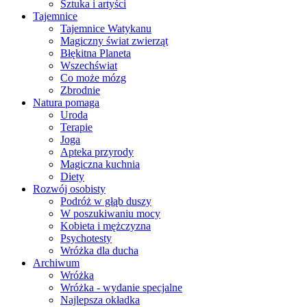
Sztuka i artyści
Tajemnice
Tajemnice Watykanu
Magiczny świat zwierząt
Błękitna Planeta
Wszechświat
Co może mózg
Zbrodnie
Natura pomaga
Uroda
Terapie
Joga
Apteka przyrody
Magiczna kuchnia
Diety
Rozwój osobisty
Podróż w głąb duszy
W poszukiwaniu mocy
Kobieta i mężczyzna
Psychotesty
Wróżka dla ducha
Archiwum
Wróżka
Wróżka - wydanie specjalne
Najlepsza okładka