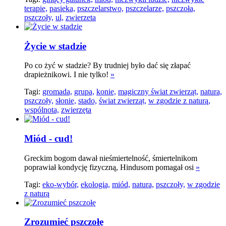
terapie,
pasieka,
pszczelarstwo,
pszczelarze,
pszczoła,
pszczoły,
ul,
zwierzeta
Życie w stadzie
Po co żyć w stadzie? By trudniej było dać się złapać
drapieżnikowi. I nie tylko!
»
Tagi:
gromada,
grupa,
konie,
magiczny świat zwierząt,
natura,
pszczoły,
słonie,
stado,
świat zwierząt,
w zgodzie z naturą,
wspólnota,
zwierzęta
Miód - cud!
Greckim bogom dawał nieśmiertelność, śmiertelnikom
poprawiał kondycję fizyczną, Hindusom pomagał osi
»
Tagi:
eko-wybór,
ekologia,
miód,
natura,
pszczoły,
w zgodzie
z naturą
Zrozumieć pszczołę