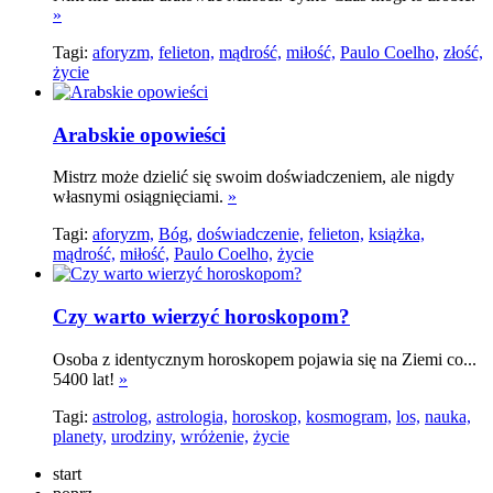
»
Tagi:
aforyzm,
felieton,
mądrość,
miłość,
Paulo Coelho,
złość,
życie
Arabskie opowieści
Mistrz może dzielić się swoim doświadczeniem, ale nigdy
własnymi osiągnięciami.
»
Tagi:
aforyzm,
Bóg,
doświadczenie,
felieton,
książka,
mądrość,
miłość,
Paulo Coelho,
życie
Czy warto wierzyć horoskopom?
Osoba z identycznym horoskopem pojawia się na Ziemi co...
5400 lat!
»
Tagi:
astrolog,
astrologia,
horoskop,
kosmogram,
los,
nauka,
planety,
urodziny,
wróżenie,
życie
start