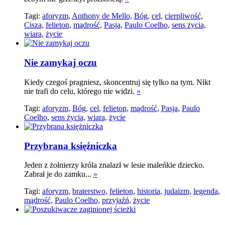
Tagi:
aforyzm,
Anthony de Mello,
Bóg,
cel,
cierpliwość,
Cisza,
felieton,
mądrość,
Pasja,
Paulo Coelho,
sens życia,
wiara,
życie
Nie zamykaj oczu
Kiedy czegoś pragniesz, skoncentruj się tylko na tym. Nikt
nie trafi do celu, którego nie widzi.
»
Tagi:
aforyzm,
Bóg,
cel,
felieton,
mądrość,
Pasja,
Paulo
Coelho,
sens życia,
wiara,
życie
Przybrana księżniczka
Jeden z żołnierzy króla znalazł w lesie maleńkie dziecko.
Zabrał je do zamku...
»
Tagi:
aforyzm,
braterstwo,
felieton,
historia,
judaizm,
legenda,
mądrość,
Paulo Coelho,
przyjaźń,
życie