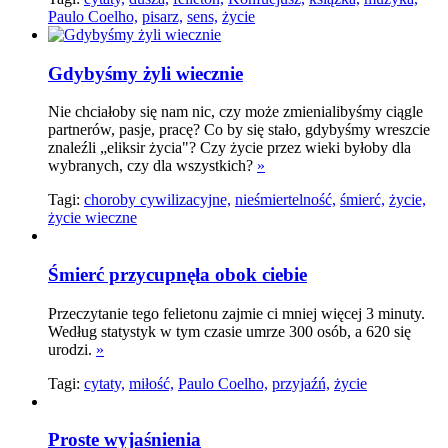
Paulo Coelho,
pisarz,
sens,
życie
Gdybyśmy żyli wiecznie
Nie chciałoby się nam nic, czy może zmienialibyśmy ciągle
partnerów, pasje, pracę? Co by się stało, gdybyśmy wreszcie
znaleźli „eliksir życia"? Czy życie przez wieki byłoby dla
wybranych, czy dla wszystkich?
»
Tagi:
choroby cywilizacyjne,
nieśmiertelność,
śmierć,
życie,
życie wieczne
Śmierć przycupnęła obok ciebie
Przeczytanie tego felietonu zajmie ci mniej więcej 3 minuty.
Według statystyk w tym czasie umrze 300 osób, a 620 się
urodzi.
»
Tagi:
cytaty,
miłość,
Paulo Coelho,
przyjaźń,
życie
Proste wyjaśnienia