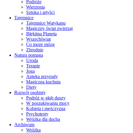
Podróże
Wierzenia
Sztuka i artyści
Tajemnice
Tajemnice Watykanu
Magiczny świat zwierząt
Błękitna Planeta
Wszechświat
Co może mózg
Zbrodnie
Natura pomaga
Uroda
Terapie
Joga
Apteka przyrody
Magiczna kuchnia
Diety
Rozwój osobisty
Podróż w głąb duszy
W poszukiwaniu mocy
Kobieta i mężczyzna
Psychotesty
Wróżka dla ducha
Archiwum
Wróżka