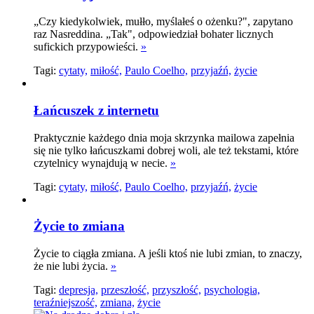
„Czy kiedykolwiek, mułło, myślałeś o ożenku?", zapytano
raz Nasreddina. „Tak", odpowiedział bohater licznych
sufickich przypowieści.
»
Tagi:
cytaty,
miłość,
Paulo Coelho,
przyjaźń,
życie
Łańcuszek z internetu
Praktycznie każdego dnia moja skrzynka mailowa zapełnia
się nie tylko łańcuszkami dobrej woli, ale też tekstami, które
czytelnicy wynajdują w necie.
»
Tagi:
cytaty,
miłość,
Paulo Coelho,
przyjaźń,
życie
Życie to zmiana
Życie to ciągła zmiana. A jeśli ktoś nie lubi zmian, to znaczy,
że nie lubi życia.
»
Tagi:
depresja,
przeszłość,
przyszłość,
psychologia,
teraźniejszość,
zmiana,
życie