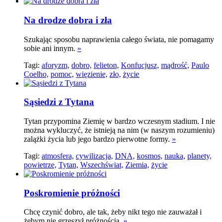
Na drodze dobra i zła
Szukając sposobu naprawienia całego świata, nie pomagamy
sobie ani innym.
»
Tagi:
aforyzm,
dobro,
felieton,
Konfucjusz,
mądrość,
Paulo
Coelho,
pomoc,
więzienie,
zło,
życie
Sąsiedzi z Tytana
Tytan przypomina Ziemię w bardzo wczesnym stadium. I nie
można wykluczyć, że istnieją na nim (w naszym rozumieniu)
zalążki życia lub jego bardzo pierwotne formy.
»
Tagi:
atmosfera,
cywilizacja,
DNA,
kosmos,
nauka,
planety,
powietrze,
Tytan,
Wszechświat,
Ziemia,
życie
Poskromienie próżności
Chcę czynić dobro, ale tak, żeby nikt tego nie zauważał i
żebym nie grzeszył próżnością.
»