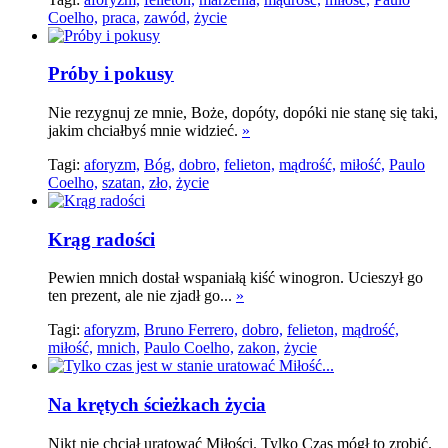
Coelho,
praca,
zawód,
życie
Próby i pokusy
Nie rezygnuj ze mnie, Boże, dopóty, dopóki nie stanę się taki,
jakim chciałbyś mnie widzieć.
»
Tagi:
aforyzm,
Bóg,
dobro,
felieton,
mądrość,
miłość,
Paulo
Coelho,
szatan,
zło,
życie
Krąg radości
Pewien mnich dostał wspaniałą kiść winogron. Ucieszył go
ten prezent, ale nie zjadł go...
»
Tagi:
aforyzm,
Bruno Ferrero,
dobro,
felieton,
mądrość,
miłość,
mnich,
Paulo Coelho,
zakon,
życie
Na krętych ścieżkach życia
Nikt nie chciał uratować Miłości. Tylko Czas mógł to zrobić.