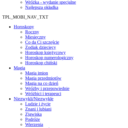
Wróżka - wydanie specjalne
Najlepsza okładka
TPL_MOBI_NAV_TXT
Horoskopy
Roczny
Miesięczny
Co da Ci szczęście
Zodiak dziecięcy
Horoskop księżycowy
Horoskop numerologiczny
Horoskop chiński
Magia
Magia imion
Magia przedmiotów
Magia na co dzień
Wróżby i przepowiednie
Wróżbici i terapeuci
Niezwykli/Niezwykłe
Ludzie i życie
Znani i lubiani
Zjawiska
Podróże
Wierzenia