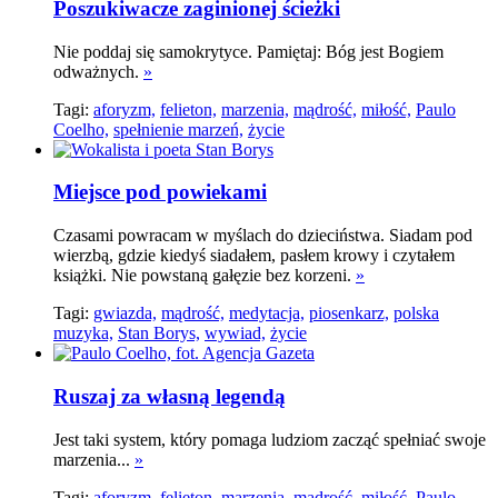
Poszukiwacze zaginionej ścieżki
Nie poddaj się samokrytyce. Pamiętaj: Bóg jest Bogiem
odważnych.
»
Tagi:
aforyzm,
felieton,
marzenia,
mądrość,
miłość,
Paulo
Coelho,
spełnienie marzeń,
życie
Miejsce pod powiekami
Czasami powracam w myślach do dzieciństwa. Siadam pod
wierzbą, gdzie kiedyś siadałem, pasłem krowy i czytałem
książki. Nie powstaną gałęzie bez korzeni.
»
Tagi:
gwiazda,
mądrość,
medytacja,
piosenkarz,
polska
muzyka,
Stan Borys,
wywiad,
życie
Ruszaj za własną legendą
Jest taki system, który pomaga ludziom zacząć spełniać swoje
marzenia...
»
Tagi:
aforyzm,
felieton,
marzenia,
mądrość,
miłość,
Paulo