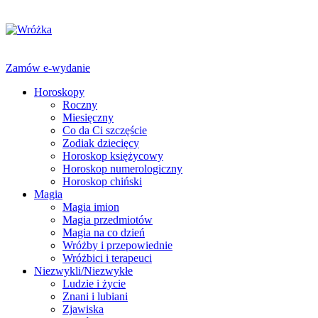
Zamów e-wydanie
Horoskopy
Roczny
Miesięczny
Co da Ci szczęście
Zodiak dziecięcy
Horoskop księżycowy
Horoskop numerologiczny
Horoskop chiński
Magia
Magia imion
Magia przedmiotów
Magia na co dzień
Wróżby i przepowiednie
Wróżbici i terapeuci
Niezwykli/Niezwykłe
Ludzie i życie
Znani i lubiani
Zjawiska