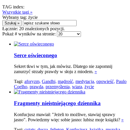
TAG index:
Wszystkie tagi »
Wybrany tag:
życie
Łącznie:
20
znalezionych pozycji.
Pokaż # wyników na stronie:
Serce oświeconego
Sekret tkwi w tym, jak mówisz. Dlatego nie zapomnij
zanurzyć strzały prawdy w słoju z miodem.
»
Tagi:
aforyzm,
Gandhi,
mądrość,
medytacja,
opowieść,
Paulo
Coelho,
prawda,
przemyślenia,
wiara,
życie
Fragmenty nieistniejącego dziennika
Konfucjusz mawiał: "Jeżeli to możliwe, stawiaj sprawy
jasno". Powiedzmy więc sobie jasno: lubisz moje książki?
»
Tagi:
cytaty,
dusza,
felieton,
Konfucjusz,
książka,
muzyka,