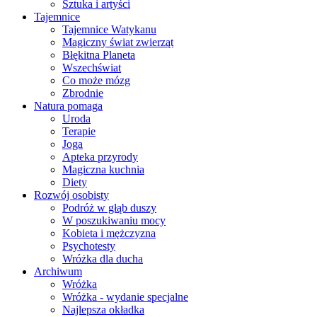
Sztuka i artyści
Tajemnice
Tajemnice Watykanu
Magiczny świat zwierząt
Błękitna Planeta
Wszechświat
Co może mózg
Zbrodnie
Natura pomaga
Uroda
Terapie
Joga
Apteka przyrody
Magiczna kuchnia
Diety
Rozwój osobisty
Podróż w głąb duszy
W poszukiwaniu mocy
Kobieta i mężczyzna
Psychotesty
Wróżka dla ducha
Archiwum
Wróżka
Wróżka - wydanie specjalne
Najlepsza okładka