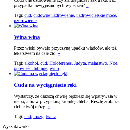
Cudowne ozdrowienie czy zła diagnoza? Jak traktować
przypadki niewyjaśnionych wyleczeń?
»
Tagi:
cud,
cudowne uzdrowienie,
uzdrowicielskie moce,
uzdrowienie
Wina wina
Przez wieki bywało przyczyną upadku władców, ale też
lekarstwem na całe zło.
»
Tagi:
alkohol,
cud,
Holoferenes,
Judyta,
malarstwo,
Noe,
opowieści biblijne,
wino
Cuda na wyciągnięcie ręki
Wystarczy, że dłuższą chwilę będziesz się wpatrywała w
niebo, albo w przypaloną kromkę chleba. Resztę zrobi za
ciebie twój mózg.
»
Tagi:
cud,
mózg,
twarz
Wyszukiwarka