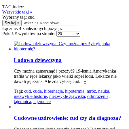
TAG index:
Wszystkie tagi »
Wybrany tag:
cud
Łącznie:
4
znalezionych pozycji.
Pokaż # wyników na stronie:
Lodowa dziewczyna
Czy można zamarznąć i przeżyć? 19-letnia Amerykanka
trafiła w ręce lekarzy jako wielki sopel lodu. Lekarze nie
dawali jej szans. Ale zdarzył się cud...
»
Tagi:
cud,
cuda,
hibernacja,
hipotermia,
mróz,
nauka,
niezwykłe historie,
niezwykłe zjawiska,
odmrożenia,
tajemnica,
tajemnice
Cudowne uzdrowienie: cud czy zła diagnoza?