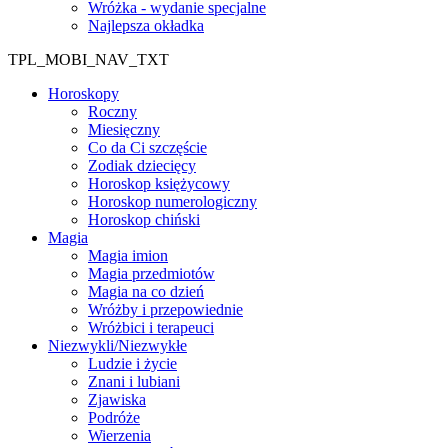
Wróżka - wydanie specjalne
Najlepsza okładka
TPL_MOBI_NAV_TXT
Horoskopy
Roczny
Miesięczny
Co da Ci szczęście
Zodiak dziecięcy
Horoskop księżycowy
Horoskop numerologiczny
Horoskop chiński
Magia
Magia imion
Magia przedmiotów
Magia na co dzień
Wróżby i przepowiednie
Wróżbici i terapeuci
Niezwykli/Niezwykłe
Ludzie i życie
Znani i lubiani
Zjawiska
Podróże
Wierzenia