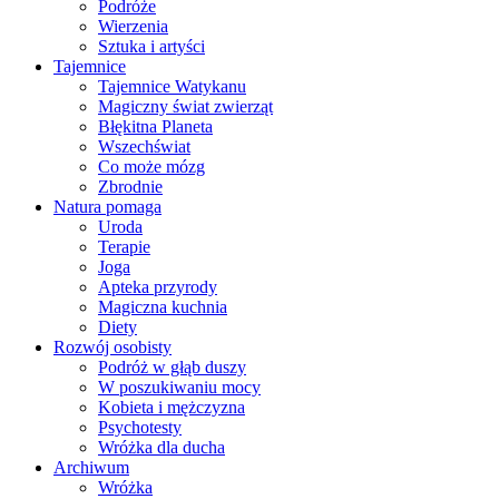
Podróże
Wierzenia
Sztuka i artyści
Tajemnice
Tajemnice Watykanu
Magiczny świat zwierząt
Błękitna Planeta
Wszechświat
Co może mózg
Zbrodnie
Natura pomaga
Uroda
Terapie
Joga
Apteka przyrody
Magiczna kuchnia
Diety
Rozwój osobisty
Podróż w głąb duszy
W poszukiwaniu mocy
Kobieta i mężczyzna
Psychotesty
Wróżka dla ducha
Archiwum
Wróżka