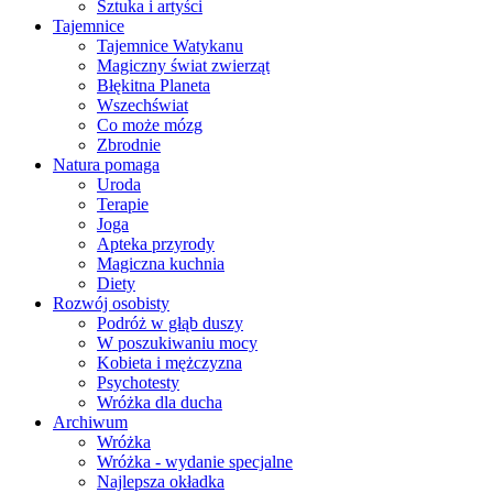
Sztuka i artyści
Tajemnice
Tajemnice Watykanu
Magiczny świat zwierząt
Błękitna Planeta
Wszechświat
Co może mózg
Zbrodnie
Natura pomaga
Uroda
Terapie
Joga
Apteka przyrody
Magiczna kuchnia
Diety
Rozwój osobisty
Podróż w głąb duszy
W poszukiwaniu mocy
Kobieta i mężczyzna
Psychotesty
Wróżka dla ducha
Archiwum
Wróżka
Wróżka - wydanie specjalne
Najlepsza okładka