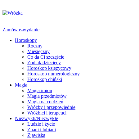
Zamów e-wydanie
Horoskopy
Roczny
Miesięczny
Co da Ci szczęście
Zodiak dziecięcy
Horoskop księżycowy
Horoskop numerologiczny
Horoskop chiński
Magia
Magia imion
Magia przedmiotów
Magia na co dzień
Wróżby i przepowiednie
Wróżbici i terapeuci
Niezwykli/Niezwykłe
Ludzie i życie
Znani i lubiani
Zjawiska